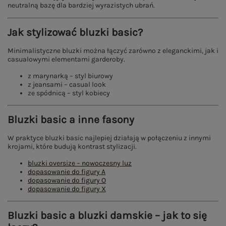
neutralną bazę dla bardziej wyrazistych ubrań.
Jak stylizować bluzki basic?
Minimalistyczne bluzki można łączyć zarówno z eleganckimi, jak i
casualowymi elementami garderoby.
z marynarką – styl biurowy
z jeansami – casual look
ze spódnicą – styl kobiecy
Bluzki basic a inne fasony
W praktyce bluzki basic najlepiej działają w połączeniu z innymi
krojami, które budują kontrast stylizacji.
bluzki oversize – nowoczesny luz
dopasowanie do figury A
dopasowanie do figury O
dopasowanie do figury X
Bluzki basic a bluzki damskie – jak to się