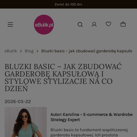
Zwrot do 100 dni
eButik
Blog
Bluzki basic – jak zbudować garderobę kapsułową i
BLUZKI BASIC – JAK ZBUDOWAĆ
GARDEROBĘ KAPSUŁOWĄ I
STYLOWE STYLIZACJE NA CO
DZIEŃ
2026-05-22
Autor: Karolina – E-commerce & Wardrobe
Strategy Expert
Bluzki basic to fundament współczesnej
garderoby kapsułowej. Ich prostota