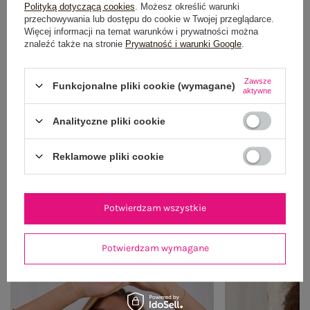
Polityką dotyczącą cookies
. Możesz określić warunki
warstwowe stylizacje.
przechowywania lub dostępu do cookie w Twojej przeglądarce.
Więcej informacji na temat warunków i prywatności można
Czy bluzki basic pasują do każdej sylwetki?
znaleźć także na stronie
Prywatność i warunki Google
.
Tak, ponieważ ich prosty krój można łatwo dopasować do różnych
typów figur.
Zawsze
Funkcjonalne pliki cookie (wymagane)
aktywne
Dlaczego warto mieć bluzki basic?
Bo stanowią uniwersalną bazę garderoby i ułatwiają tworzenie
Analityczne pliki cookie
spójnych stylizacji.
Reklamowe pliki cookie
Pokaż więcej wpisów z
Maj 2026
Potwierdzam wszystkie
POLECANE
Potwierdzam wymagane