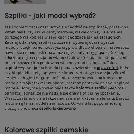
Szpilki - jaki model wybrać?
Jeśli dopiero zaczynasz uczyć się chodzić na szpilkach, postaw na
kitten hells, czyli kilkucentymetrowe, niskie obcasy. Nie ma nie
gorszego niż kobieta w szpilkach chodząca jak na szczudłach.
Zacznij od niskiej szpilki i z czasem wybieraj coraz wyższe
modele, dzięki temu nauczysz się prawidłowo chodzić i nabierzesz
pewności siebie. Jeśli obawiasz się, że buty mogą spaść Ci z nogi
zdecyduj się na specjalne wkładki żelowe (dzięki nim stopa się nie
przemieszcza) lub postaw na wiązane modele lace up. Takie
szpilki
wyglądają doskonale i pasują świetnie do
stylu safari
, boho
czy hippie. Niestety, optycznie skracają, dlatego to opcja tylko dla
kobiet z długimi nogami. Jeśli nie chcesz stawiać na klasyczne
modele z trójkątnymi czubkami, możesz postawić na zaokrąglone
modele. Dobrym wyborem będą także
kolorowe szpilki
peep toe –
pamiętaj jednak, że nie nadają się one na oficjalne spotkania.
Warto zastanowić się także nad samą strukturą materiału. Bardzo
modne są teraz modele zamszowe. Od wielu lat popularnością
cieszą się również
szpilki lakierowane
.
Kolorowe szpilki damskie