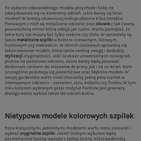
Po wyborze odpowiedniego modelu przychodzi kolej na
zdecydowanie się na konkretny odcień. Jakie barwy są teraz
modne? W branży obuwniczej króluje obecnie kilka trendów.
Pierwszym z nich są metaliczne odcienie oraz
obuwie
z tak zwaną
powierzchnią mirror która odbija jak lustro. Warto pamiętać, że
takie buty nie muszą być tylko srebrne czy złote. W sprzedaży są
także
metaliczne szpilki
w kolorze czerwonym, różowym,
fioletowym czy niebieskim. W letnich zestawach sprawdzą się
także neonowe modele, które także zwrócą uwagę i dodadzą
stylizacji
oryginalności. Jeśli szukasz uniwersalnych rozwiązań,
postaw na pastelowe odcienie. Jasne barwy będą pasować
doskonale zarówno do zestawów do pracy jak i na co dzień. Nam
szczególnie podobają się jasnoróżowe oraz błękitne modele. W
swojej garderobie warto mieć chociażby jedną parę szpilek w
intensywnym odcieniu – czerwieni, różu, kobaltu czy fioletu. W tym
roku kolorem wybranym przez Instytut Pantone jest greenery,
dlatego warto wybrać także ten odcień butów.
Nietypowe modele kolorowych szpilek
Poza klasycznymi, jednolitymi modelami warto nieco zaszaleć i
wybrać
oryginalne szpilki
. Jakie? Dobrym wyborem będą
asymetryczne fasony wycięte z jednej strony, które podkreślą