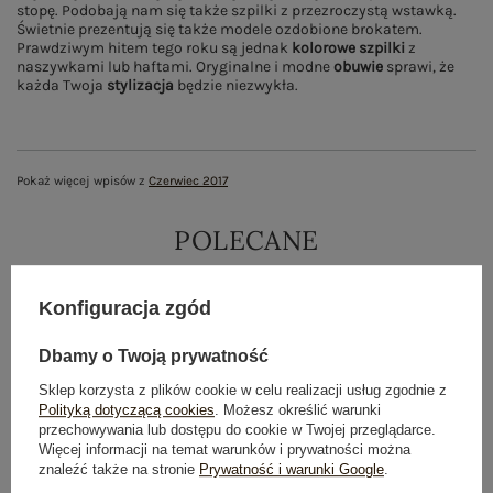
stopę. Podobają nam się także szpilki z przezroczystą wstawką.
Świetnie prezentują się także modele ozdobione brokatem.
Prawdziwym hitem tego roku są jednak
kolorowe
szpilki
z
naszywkami lub haftami. Oryginalne i modne
obuwie
sprawi, że
każda Twoja
stylizacja
będzie niezwykła.
Pokaż więcej wpisów z
Czerwiec 2017
POLECANE
Konfiguracja zgód
Dbamy o Twoją prywatność
Sklep korzysta z plików cookie w celu realizacji usług zgodnie z
Polityką dotyczącą cookies
. Możesz określić warunki
przechowywania lub dostępu do cookie w Twojej przeglądarce.
Więcej informacji na temat warunków i prywatności można
znaleźć także na stronie
Prywatność i warunki Google
.