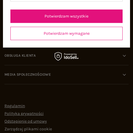
Oferty pracy
Współpraca
Potwierdzam wszystkie
Potwierdzam wymagane
POMOC I WSPARCIE
OBSŁUGA KLIENTA
MEDIA SPOŁECZNOŚCIOWE
Regulamin
Polityka prywatności
Odstąpienie od umowy
Zarządzaj plikami cookie