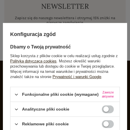
NEWSLETTER
Zapisz się do naszego newslettera i otrzymaj 15% zniżki na
pierwsze zamówienie
Konfiguracja zgód
ZAPISZ SIĘ
Dbamy o Twoją prywatność
Sklep korzysta z plików cookie w celu realizacji usług zgodnie z
Polityką dotyczącą cookies
. Możesz określić warunki
przechowywania lub dostępu do cookie w Twojej przeglądarce.
Więcej informacji na temat warunków i prywatności można
znaleźć także na stronie
Prywatność i warunki Google
.
INFORMACJE O BUTIK
Zarejestruj się
Zawsze
Funkcjonalne pliki cookie (wymagane)
aktywne
Koszyk
Listy zakupowe
Analityczne pliki cookie
Lista zakupionych produktów
Reklamowe pliki cookie
Historia transakcji