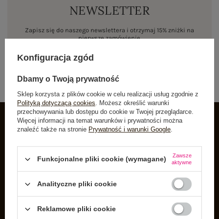
NEWSLETTER
Zapisz się do naszego newslettera i otrzymaj 15% zniżki na
pierwsze zamówienie
Konfiguracja zgód
ZAPISZ SIĘ
Dbamy o Twoją prywatność
Sklep korzysta z plików cookie w celu realizacji usług zgodnie z
Polityką dotyczącą cookies
. Możesz określić warunki
przechowywania lub dostępu do cookie w Twojej przeglądarce.
Więcej informacji na temat warunków i prywatności można
znaleźć także na stronie
Prywatność i warunki Google
.
INFORMACJE O BUTIK
Zarejestruj się
Zawsze
Funkcjonalne pliki cookie (wymagane)
aktywne
Koszyk
Listy zakupowe
Analityczne pliki cookie
Lista zakupionych produktów
Reklamowe pliki cookie
Historia transakcji