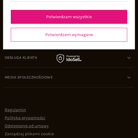
Oferty pracy
Współpraca
Potwierdzam wszystkie
Potwierdzam wymagane
POMOC I WSPARCIE
OBSŁUGA KLIENTA
MEDIA SPOŁECZNOŚCIOWE
Regulamin
Polityka prywatności
Odstąpienie od umowy
Zarządzaj plikami cookie