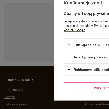
Konfiguracja zgód
Dbamy o Twoją prywatn
Sklep korzysta z plików cookie 
dostępu do cookie w Twojej prz
warunki Google
.
Zapi
Funkcjonalne pliki 
Analityczne pliki coo
Reklamowe pliki coo
INFORMACJE O BUTIK
POMOC I WSPAR
Potwier
Zarejestruj się
Status zamówi
Koszyk
Śledzenie przes
Listy zakupowe
Chcę zareklam