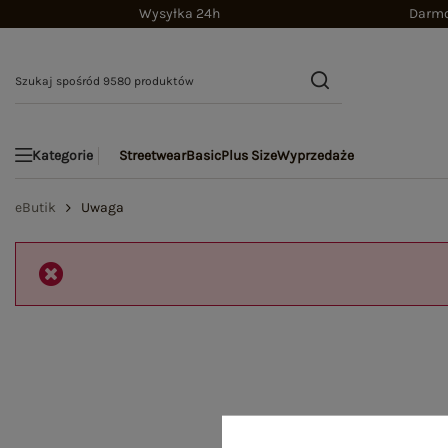
Wysyłka 24h
Darmo
Streetwear
Basic
Plus Size
Wyprzedaże
Kategorie
eButik
Uwaga