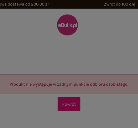
wa dostawa od 200,00 zł
Zwrot do 100 dni
Produkt nie występuje w żadnym punkcie odbioru osobistego.
Powrót