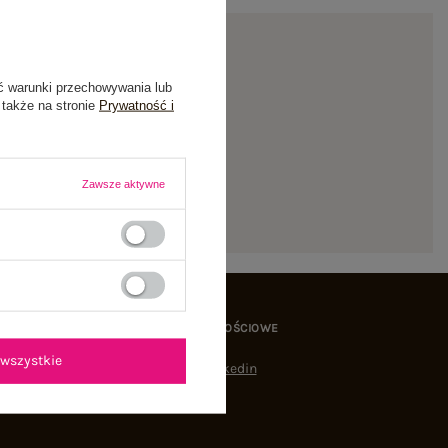
ć warunki przechowywania lub
 także na stronie
Prywatność i
ienie
Zawsze aktywne
MEDIA SPOŁECZNOŚCIOWE
wszystkie
Linkedin