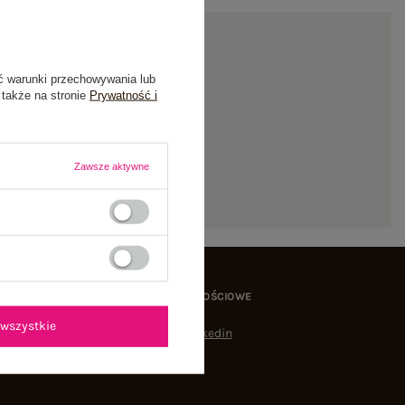
ć warunki przechowywania lub
 także na stronie
Prywatność i
ienie
Zawsze aktywne
MEDIA SPOŁECZNOŚCIOWE
wszystkie
Linkedin