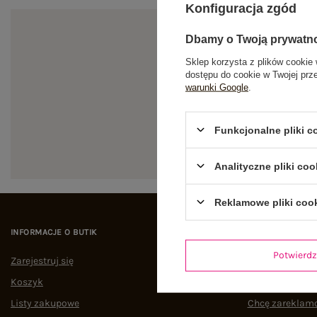
Konfiguracja zgód
Dbamy o Twoją prywatn
Sklep korzysta z plików cookie 
dostępu do cookie w Twojej prz
warunki Google
.
Zapi
Funkcjonalne pliki 
Analityczne pliki coo
Reklamowe pliki coo
INFORMACJE O BUTIK
POMOC I WSPAR
Potwier
Zarejestruj się
Status zamówi
Koszyk
Śledzenie przes
Listy zakupowe
Chcę zareklam