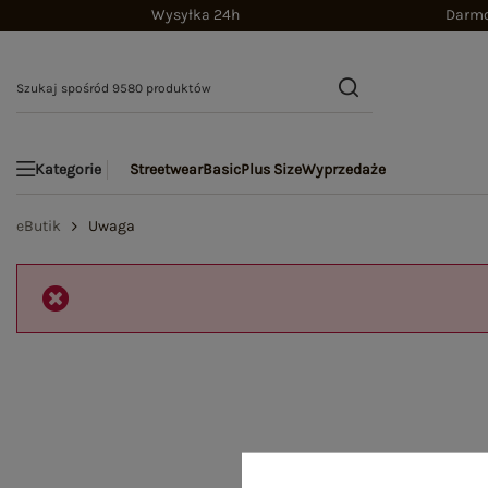
Wysyłka 24h
Darmo
Streetwear
Basic
Plus Size
Wyprzedaże
Kategorie
eButik
Uwaga