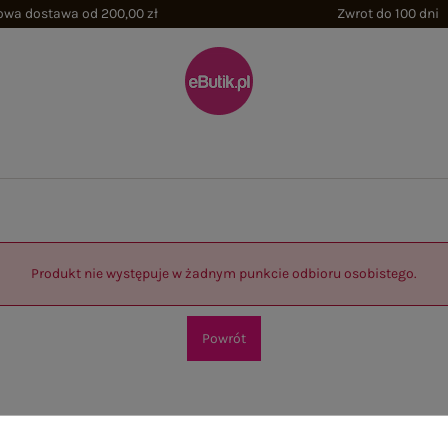
wa dostawa od 200,00 zł
Zwrot do 100 dni
Produkt nie występuje w żadnym punkcie odbioru osobistego.
Powrót