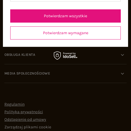
Oferty pracy
Współpraca
Potwierdzam wszystkie
Potwierdzam wymagane
POMOC I WSPARCIE
OBSŁUGA KLIENTA
MEDIA SPOŁECZNOŚCIOWE
Regulamin
Polityka prywatności
Odstąpienie od umowy
Zarządzaj plikami cookie