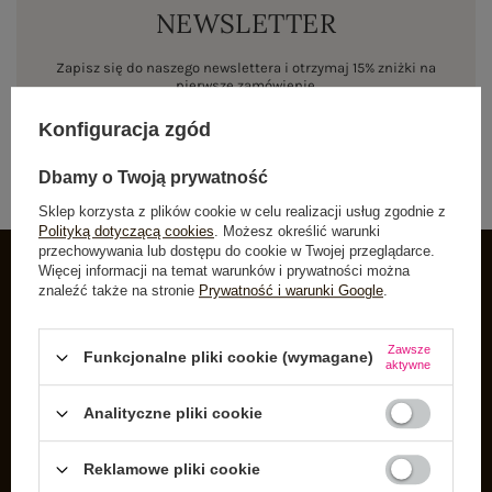
NEWSLETTER
Zapisz się do naszego newslettera i otrzymaj 15% zniżki na
pierwsze zamówienie
Konfiguracja zgód
ZAPISZ SIĘ
Dbamy o Twoją prywatność
Sklep korzysta z plików cookie w celu realizacji usług zgodnie z
Polityką dotyczącą cookies
. Możesz określić warunki
przechowywania lub dostępu do cookie w Twojej przeglądarce.
Więcej informacji na temat warunków i prywatności można
znaleźć także na stronie
Prywatność i warunki Google
.
INFORMACJE O BUTIK
Zarejestruj się
Zawsze
Funkcjonalne pliki cookie (wymagane)
aktywne
Koszyk
Listy zakupowe
Analityczne pliki cookie
Lista zakupionych produktów
Reklamowe pliki cookie
Historia transakcji