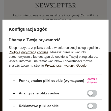
NEWSLETTER
Zapisz się do naszego newslettera i otrzymaj 15% zniżki na
pierwsze zamówienie
Konfiguracja zgód
ZAPISZ SIĘ
Dbamy o Twoją prywatność
Sklep korzysta z plików cookie w celu realizacji usług zgodnie z
Polityką dotyczącą cookies
. Możesz określić warunki
przechowywania lub dostępu do cookie w Twojej przeglądarce.
Więcej informacji na temat warunków i prywatności można
znaleźć także na stronie
Prywatność i warunki Google
.
INFORMACJE O BUTIK
Zarejestruj się
Zawsze
Funkcjonalne pliki cookie (wymagane)
aktywne
Koszyk
Listy zakupowe
Analityczne pliki cookie
Lista zakupionych produktów
Reklamowe pliki cookie
Historia transakcji