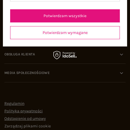
Oferty pracy
Współpraca
Potwierdzam wszystkie
Potwierdzam wymagane
POMOC I WSPARCIE
OBSŁUGA KLIENTA
MEDIA SPOŁECZNOŚCIOWE
Regulamin
Polityka prywatności
Odstąpienie od umowy
Zarządzaj plikami cookie