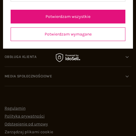
Oferty pracy
Współpraca
Potwierdzam wszystkie
Potwierdzam wymagane
POMOC I WSPARCIE
OBSŁUGA KLIENTA
MEDIA SPOŁECZNOŚCIOWE
Regulamin
Polityka prywatności
Odstąpienie od umowy
Zarządzaj plikami cookie