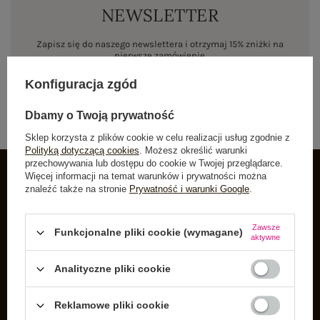
NEWSLETTER
Zapisz się do naszego newslettera i otrzymaj 15% zniżki na
pierwsze zamówienie
Konfiguracja zgód
ZAPISZ SIĘ
Dbamy o Twoją prywatność
Sklep korzysta z plików cookie w celu realizacji usług zgodnie z
Polityką dotyczącą cookies
. Możesz określić warunki
przechowywania lub dostępu do cookie w Twojej przeglądarce.
Więcej informacji na temat warunków i prywatności można
znaleźć także na stronie
Prywatność i warunki Google
.
INFORMACJE O BUTIK
Zarejestruj się
Zawsze
Funkcjonalne pliki cookie (wymagane)
aktywne
Koszyk
Listy zakupowe
Analityczne pliki cookie
Lista zakupionych produktów
Reklamowe pliki cookie
Historia transakcji