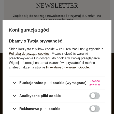
NEWSLETTER
Zapisz się do naszego newslettera i otrzymaj 15% zniżki na
pierwsze zamówienie
Konfiguracja zgód
ZAPISZ SIĘ
Dbamy o Twoją prywatność
Sklep korzysta z plików cookie w celu realizacji usług zgodnie z
Polityką dotyczącą cookies
. Możesz określić warunki
przechowywania lub dostępu do cookie w Twojej przeglądarce.
Więcej informacji na temat warunków i prywatności można
znaleźć także na stronie
Prywatność i warunki Google
.
INFORMACJE O BUTIK
Zarejestruj się
Zawsze
Funkcjonalne pliki cookie (wymagane)
aktywne
Koszyk
Listy zakupowe
Analityczne pliki cookie
Lista zakupionych produktów
Reklamowe pliki cookie
Historia transakcji