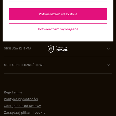
Oferty pracy
Współpraca
Potwierdzam wszystkie
Potwierdzam wymagane
POMOC I WSPARCIE
OBSŁUGA KLIENTA
MEDIA SPOŁECZNOŚCIOWE
Regulamin
Polityka prywatności
Odstąpienie od umowy
Zarządzaj plikami cookie