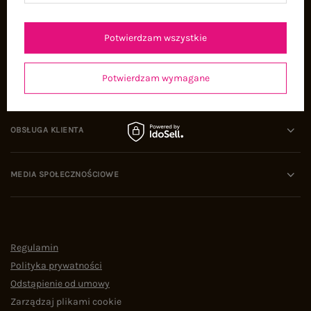
Oferty pracy
Współpraca
Potwierdzam wszystkie
Potwierdzam wymagane
POMOC I WSPARCIE
OBSŁUGA KLIENTA
MEDIA SPOŁECZNOŚCIOWE
Regulamin
Polityka prywatności
Odstąpienie od umowy
Zarządzaj plikami cookie