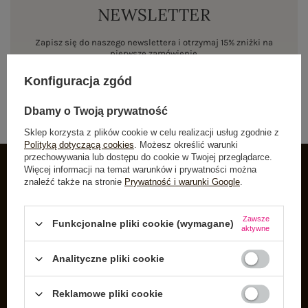
NEWSLETTER
Zapisz się do naszego newslettera i otrzymaj 15% zniżki na
pierwsze zamówienie
Konfiguracja zgód
ZAPISZ SIĘ
Dbamy o Twoją prywatność
Sklep korzysta z plików cookie w celu realizacji usług zgodnie z
Polityką dotyczącą cookies
. Możesz określić warunki
przechowywania lub dostępu do cookie w Twojej przeglądarce.
Więcej informacji na temat warunków i prywatności można
znaleźć także na stronie
Prywatność i warunki Google
.
INFORMACJE O BUTIK
Zarejestruj się
Zawsze
Funkcjonalne pliki cookie (wymagane)
aktywne
Koszyk
Listy zakupowe
Analityczne pliki cookie
Lista zakupionych produktów
Reklamowe pliki cookie
Historia transakcji