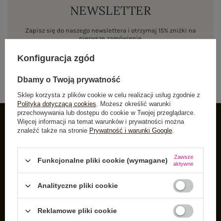
NEWSLETTER
Zapisz się do naszego newslettera i otrzymaj 15% zniżki na
pierwsze zamówienie
Konfiguracja zgód
ZAPISZ SIĘ
Dbamy o Twoją prywatność
Sklep korzysta z plików cookie w celu realizacji usług zgodnie z
Polityką dotyczącą cookies
. Możesz określić warunki
przechowywania lub dostępu do cookie w Twojej przeglądarce.
Więcej informacji na temat warunków i prywatności można
znaleźć także na stronie
Prywatność i warunki Google
.
INFORMACJE O BUTIK
Zarejestruj się
Zawsze
Funkcjonalne pliki cookie (wymagane)
aktywne
Koszyk
Listy zakupowe
Analityczne pliki cookie
Lista zakupionych produktów
Reklamowe pliki cookie
Historia transakcji