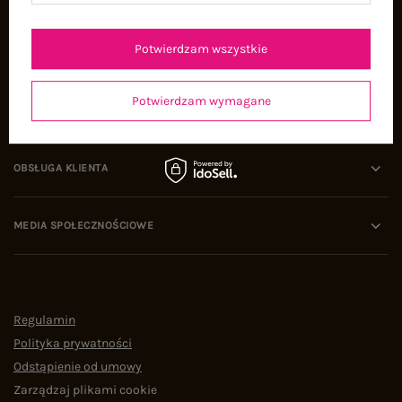
Oferty pracy
Współpraca
Potwierdzam wszystkie
Potwierdzam wymagane
POMOC I WSPARCIE
OBSŁUGA KLIENTA
MEDIA SPOŁECZNOŚCIOWE
Regulamin
Polityka prywatności
Odstąpienie od umowy
Zarządzaj plikami cookie