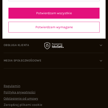
Oferty pracy
Współpraca
Potwierdzam wszystkie
Potwierdzam wymagane
POMOC I WSPARCIE
OBSŁUGA KLIENTA
MEDIA SPOŁECZNOŚCIOWE
Regulamin
Polityka prywatności
Odstąpienie od umowy
Zarządzaj plikami cookie