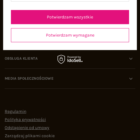
Oferty pracy
Współpraca
Potwierdzam wszystkie
Potwierdzam wymagane
POMOC I WSPARCIE
OBSŁUGA KLIENTA
MEDIA SPOŁECZNOŚCIOWE
Regulamin
Polityka prywatności
Odstąpienie od umowy
Zarządzaj plikami cookie