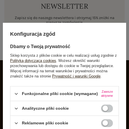
NEWSLETTER
Zapisz się do naszego newslettera i otrzymaj 15% zniżki na
pierwsze zamówienie
Konfiguracja zgód
ZAPISZ SIĘ
Dbamy o Twoją prywatność
Sklep korzysta z plików cookie w celu realizacji usług zgodnie z
Polityką dotyczącą cookies
. Możesz określić warunki
przechowywania lub dostępu do cookie w Twojej przeglądarce.
Więcej informacji na temat warunków i prywatności można
znaleźć także na stronie
Prywatność i warunki Google
.
INFORMACJE O BUTIK
Zarejestruj się
Zawsze
Funkcjonalne pliki cookie (wymagane)
aktywne
Koszyk
Listy zakupowe
Analityczne pliki cookie
Lista zakupionych produktów
Reklamowe pliki cookie
Historia transakcji