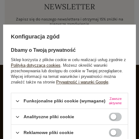
NEWSLETTER
Zapisz się do naszego newslettera i otrzymaj 15% zniżki na
pierwsze zamówienie
Konfiguracja zgód
ZAPISZ SIĘ
Dbamy o Twoją prywatność
Sklep korzysta z plików cookie w celu realizacji usług zgodnie z
Polityką dotyczącą cookies
. Możesz określić warunki
przechowywania lub dostępu do cookie w Twojej przeglądarce.
Więcej informacji na temat warunków i prywatności można
znaleźć także na stronie
Prywatność i warunki Google
.
INFORMACJE O BUTIK
Zarejestruj się
Zawsze
Funkcjonalne pliki cookie (wymagane)
aktywne
Koszyk
Listy zakupowe
Analityczne pliki cookie
Lista zakupionych produktów
Reklamowe pliki cookie
Historia transakcji