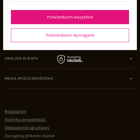
Oferty pracy
Współpraca
Potwierdzam wszystkie
Potwierdzam wymagane
POMOC I WSPARCIE
OBSŁUGA KLIENTA
MEDIA SPOŁECZNOŚCIOWE
Regulamin
Polityka prywatności
Odstąpienie od umowy
Zarządzaj plikami cookie