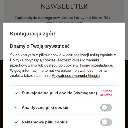
NEWSLETTER
Zapisz się do naszego newslettera i otrzymaj 15% zniżki na
pierwsze zamówienie
Konfiguracja zgód
ZAPISZ SIĘ
Dbamy o Twoją prywatność
Sklep korzysta z plików cookie w celu realizacji usług zgodnie z
Polityką dotyczącą cookies
. Możesz określić warunki
przechowywania lub dostępu do cookie w Twojej przeglądarce.
Więcej informacji na temat warunków i prywatności można
znaleźć także na stronie
Prywatność i warunki Google
.
INFORMACJE O BUTIK
Zarejestruj się
Zawsze
Funkcjonalne pliki cookie (wymagane)
aktywne
Koszyk
Listy zakupowe
Analityczne pliki cookie
Lista zakupionych produktów
Reklamowe pliki cookie
Historia transakcji