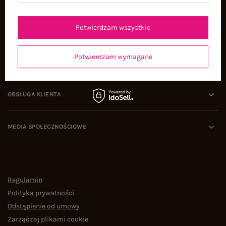
Oferty pracy
Współpraca
Potwierdzam wszystkie
Potwierdzam wymagane
POMOC I WSPARCIE
OBSŁUGA KLIENTA
MEDIA SPOŁECZNOŚCIOWE
Regulamin
Polityka prywatności
Odstąpienie od umowy
Zarządzaj plikami cookie