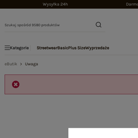
Wysyłka 24h
Darmo
Streetwear
Basic
Plus Size
Wyprzedaże
Kategorie
eButik
Uwaga