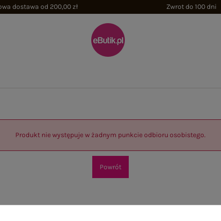
wa dostawa od 200,00 zł
Zwrot do 100 dni
Produkt nie występuje w żadnym punkcie odbioru osobistego.
Powrót