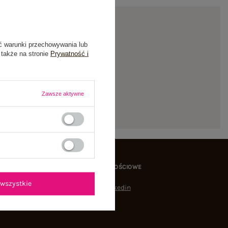
ć warunki przechowywania lub
 także na stronie
Prywatność i
ienie
Zawsze aktywne
MEDIA SPOŁECZNOŚCIOWE
wszystkie
Linkedin