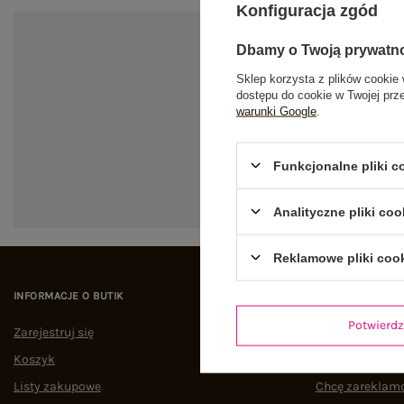
Konfiguracja zgód
Dbamy o Twoją prywatn
Sklep korzysta z plików cookie 
dostępu do cookie w Twojej prz
warunki Google
.
Zapi
Funkcjonalne pliki 
Analityczne pliki coo
Reklamowe pliki coo
INFORMACJE O BUTIK
POMOC I WSPAR
Potwier
Zarejestruj się
Status zamówi
Koszyk
Śledzenie przes
Listy zakupowe
Chcę zareklam