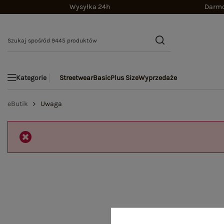
Wysyłka 24h
Darmo
Streetwear
Basic
Plus Size
Wyprzedaże
Kategorie
eButik
Uwaga