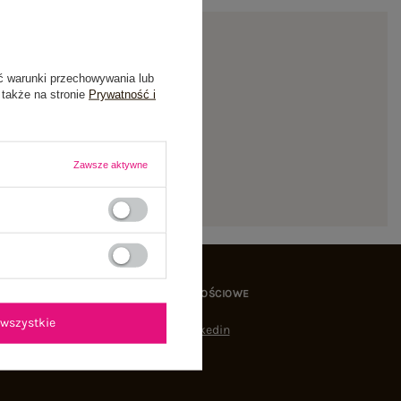
ć warunki przechowywania lub
 także na stronie
Prywatność i
ienie
Zawsze aktywne
MEDIA SPOŁECZNOŚCIOWE
wszystkie
Linkedin