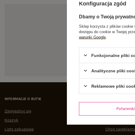
Konfiguracja zgód
Dbamy o Twoją prywatn
Sklep korzysta z plików cookie 
dostępu do cookie w Twojej prz
warunki Google
.
Zapi
Funkcjonalne pliki 
Analityczne pliki coo
Reklamowe pliki coo
INFORMACJE O BUTIK
POMOC I WSPAR
Potwier
Zarejestruj się
Status zamówi
Koszyk
Śledzenie przes
Listy zakupowe
Chcę zareklam