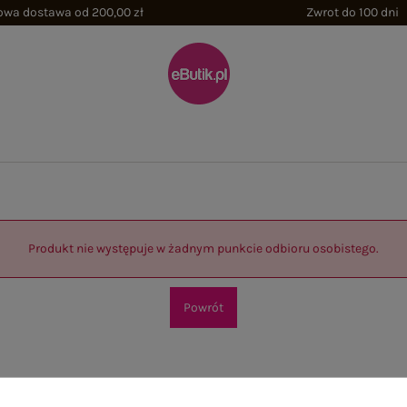
wa dostawa od 200,00 zł
Zwrot do 100 dni
Produkt nie występuje w żadnym punkcie odbioru osobistego.
Powrót