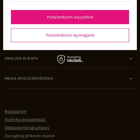
Oferty pracy
Współpraca
Potwierdzam wszystkie
Potwierdzam wymagane
POMOC I WSPARCIE
OBSŁUGA KLIENTA
MEDIA SPOŁECZNOŚCIOWE
Regulamin
Polityka prywatności
Odstąpienie od umowy
Zarządzaj plikami cookie