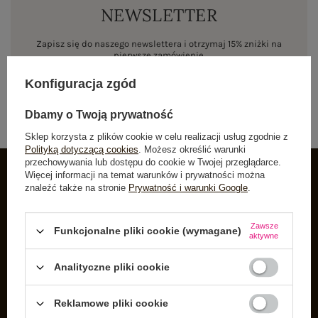
NEWSLETTER
Zapisz się do naszego newslettera i otrzymaj 15% zniżki na
pierwsze zamówienie
Konfiguracja zgód
ZAPISZ SIĘ
Dbamy o Twoją prywatność
Sklep korzysta z plików cookie w celu realizacji usług zgodnie z
Polityką dotyczącą cookies
. Możesz określić warunki
przechowywania lub dostępu do cookie w Twojej przeglądarce.
Więcej informacji na temat warunków i prywatności można
znaleźć także na stronie
Prywatność i warunki Google
.
INFORMACJE O BUTIK
Zarejestruj się
Zawsze
Funkcjonalne pliki cookie (wymagane)
aktywne
Koszyk
Listy zakupowe
Analityczne pliki cookie
Lista zakupionych produktów
Reklamowe pliki cookie
Historia transakcji