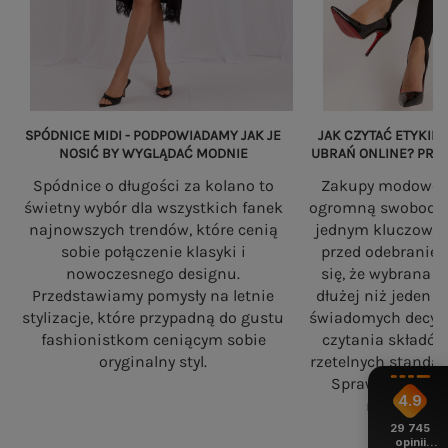
SPÓDNICE MIDI - PODPOWIADAMY JAK JE
JAK CZYTAĆ ETYKIET
NOSIĆ BY WYGLĄDAĆ MODNIE
UBRAŃ ONLINE? PRZ
Spódnice o długości za kolano to
Zakupy modowe w
świetny wybór dla wszystkich fanek
ogromną swobodę, a
najnowszych trendów, które cenią
jednym kluczowy
sobie połączenie klasyki i
przed odebranie
nowoczesnego designu.
się, że wybrana 
Przedstawiamy pomysły na letnie
dłużej niż jeden 
stylizacje, które przypadną do gustu
świadomych decyzj
fashionistkom ceniącym sobie
czytania składó
oryginalny styl.
rzetelnych standa
Sprawdź, na co
4.9
robiąc zaku
29 745
opinii