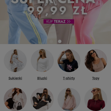
Sukienki
Bluzki
T-shirty
Topy