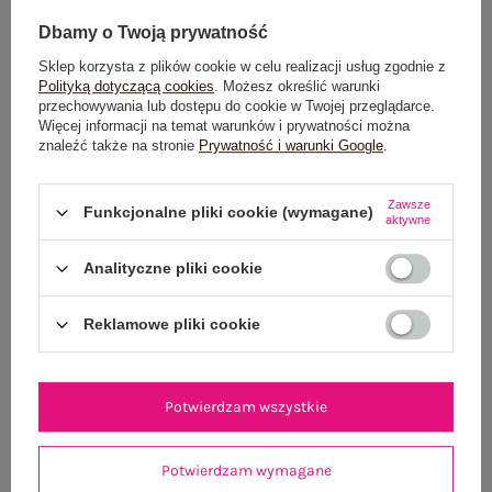
Dbamy o Twoją prywatność
Sklep korzysta z plików cookie w celu realizacji usług zgodnie z
Polityką dotyczącą cookies
. Możesz określić warunki
przechowywania lub dostępu do cookie w Twojej przeglądarce.
Więcej informacji na temat warunków i prywatności można
znaleźć także na stronie
Prywatność i warunki Google
.
Beżowa koszulowa sukienka z domieszką lnu
Jasnoróżowa bawe
99,99 zł
Zawsze
Funkcjonalne pliki cookie (wymagane)
aktywne
S
M
L
XL
Analityczne pliki cookie
Reklamowe pliki cookie
Potwierdzam wszystkie
Potwierdzam wymagane