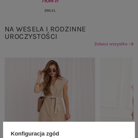
79,99 zł
S
M
L
XL
NA WESELA I RODZINNE
UROCZYSTOŚCI
Zobacz wszystko
Konfiguracja zgód