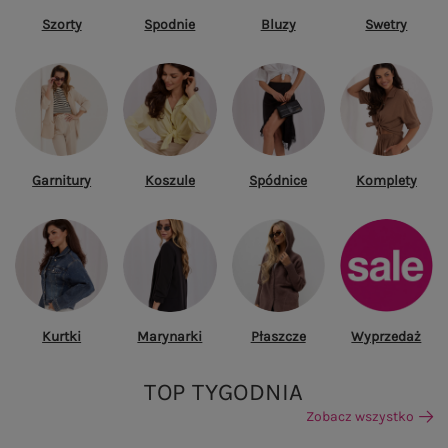
Szorty
Spodnie
Bluzy
Swetry
Garnitury
Koszule
Spódnice
Komplety
Kurtki
Marynarki
Płaszcze
Wyprzedaż
TOP TYGODNIA
Zobacz wszystko