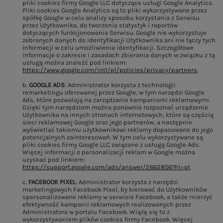
pliki cookies firmy Google LLC dotyczące usługi Google Analytics.
Pliki cookies Google Analytics są to pliki wykorzystywane przez
spółkę Google w celu analizy sposobu korzystania z Serwisu
przez Użytkownika, do tworzenia statystyk i raportów
dotyczących funkcjonowania Serwisu. Google nie wykorzystuje
zebranych danych do identyfikacji Użytkownika ani nie łączy tych
informacji w celu umożliwienia identyfikacji. Szczegółowe
informacje o zakresie i zasadach zbierania danych w związku z tą
usługą można znaleźć pod linkiem:
https://www.google.com/intl/pl/policies/privacy/partners
.
b.
GOOGLE ADS
: Administrator korzysta z technologii
remarketingu oferowanej przez Google, w tym narzędzi Google
Ads, które pozwalają na zarządzanie kampaniami reklamowymi.
Dzięki tym narzędziom można ponownie rozpoznać urządzenie
Użytkownika na innych stronach internetowych, które są częścią
sieci reklamowej Google oraz jego partnerów, a następnie
wyświetlać takiemu użytkownikowi reklamy dopasowane do jego
potencjalnych zainteresowań. W tym celu wykorzystywane są
pliki cookies firmy Google LLC związane z usługą Google Ads.
Więcej informacji o personalizacji reklam w Google można
uzyskać pod linkiem:
https://support.google.com/ads/answer/2662856?hl=pl
.
c.
FACEBOOK PIXEL
: Administrator korzysta z narzędzi
marketingowych Facebook Pixel, by kierować do Użytkowników
spersonalizowane reklamy w serwisie Facebook, a także mierzyć
efektywność kampanii reklamowych realizowanych przez
Administratora w portalu Facebook. Wiążę się to z
wykorzystywaniem plików cookies firmy Facebook. Więcej