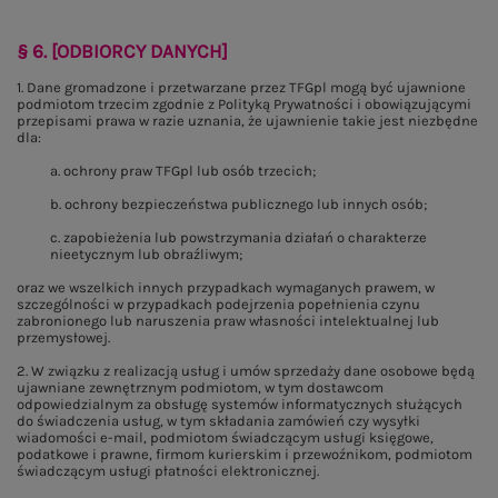
§ 6. [ODBIORCY DANYCH]
1. Dane gromadzone i przetwarzane przez TFGpl mogą być ujawnione
podmiotom trzecim zgodnie z Polityką Prywatności i obowiązującymi
przepisami prawa w razie uznania, że ujawnienie takie jest niezbędne
dla:
a. ochrony praw TFGpl lub osób trzecich;
b. ochrony bezpieczeństwa publicznego lub innych osób;
c. zapobieżenia lub powstrzymania działań o charakterze
nieetycznym lub obraźliwym;
oraz we wszelkich innych przypadkach wymaganych prawem, w
szczególności w przypadkach podejrzenia popełnienia czynu
zabronionego lub naruszenia praw własności intelektualnej lub
przemysłowej.
2. W związku z realizacją usług i umów sprzedaży dane osobowe będą
ujawniane zewnętrznym podmiotom, w tym dostawcom
odpowiedzialnym za obsługę systemów informatycznych służących
do świadczenia usług, w tym składania zamówień czy wysyłki
wiadomości e-mail, podmiotom świadczącym usługi księgowe,
podatkowe i prawne, firmom kurierskim i przewoźnikom, podmiotom
świadczącym usługi płatności elektronicznej.