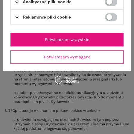
§ 8. [PLIKI COOKIES]
Analityczne pliki cookie
1. TFGpl stosuje pliki tekstowe "cookies". „Cookie” to niewielka
informacja umieszczana na żądanie naszego serwera (first-party
Reklamowe pliki cookie
cookies) na telekomunikacyjnym urządzeniu końcowym (np.
komputerze, smartfonie, itp.) Użytkownika podczas odwiedzin
Serwisu, którą serwer może odczytać przy ponownym połączeniu się z
tego urządzenia. Stosowanie plików cookies ma na celu poprawne
działanie Serwisu na telekomunikacyjnych urządzeniach końcowych
Potwierdzam wszystkie
Użytkowników; mechanizm ten nie powoduje zmian konfiguracyjnych
w urządzeniach Użytkowników ani w oprogramowaniu zainstalowanym
na tych urządzeniach.
Potwierdzam wymagane
2. TFGpl stosuje następujące rodzaje plików cookies:
a. sesyjne – przechowywane są na telekomunikacyjnym
urządzeniu końcowym Użytkownika tylko do czasu przebywania
na stronie internetowej Serwisu, wyłączenia przeglądarki lub
momentu wylogowania z Serwisu;
b. stałe – przechowywane na telekomunikacyjnym urządzeniu
końcowym Użytkownika przez określony czas lub do momentu
usunięcia ich przez Użytkownika.
3. TFGpl stosuje mechanizm plików cookies w celach:
a. ułatwienia nawigacji na stronach Serwisu, w tym poprzez
utrzymanie sesji Użytkownika, dzięki czemu nie ma przymusu na
każdej podstronie logować się ponownie;