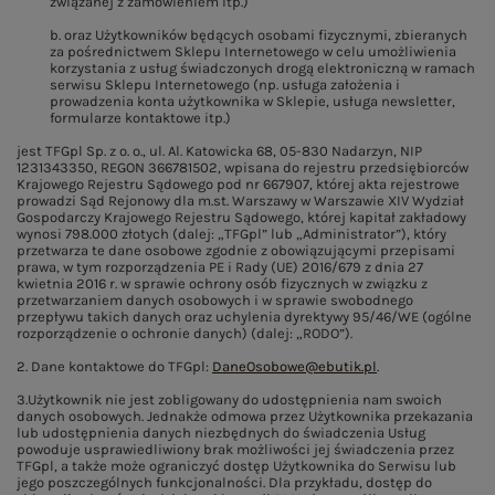
związanej z zamówieniem itp.)
b. oraz Użytkowników będących osobami fizycznymi, zbieranych
za pośrednictwem Sklepu Internetowego w celu umożliwienia
korzystania z usług świadczonych drogą elektroniczną w ramach
serwisu Sklepu Internetowego (np. usługa założenia i
prowadzenia konta użytkownika w Sklepie, usługa newsletter,
formularze kontaktowe itp.)
jest TFGpl Sp. z o. o., ul. Al. Katowicka 68, 05-830 Nadarzyn, NIP
1231343350, REGON 366781502, wpisana do rejestru przedsiębiorców
Krajowego Rejestru Sądowego pod nr 667907, której akta rejestrowe
prowadzi Sąd Rejonowy dla m.st. Warszawy w Warszawie XIV Wydział
Gospodarczy Krajowego Rejestru Sądowego, której kapitał zakładowy
wynosi 798.000 złotych (dalej: „TFGpl” lub „Administrator”), który
przetwarza te dane osobowe zgodnie z obowiązującymi przepisami
prawa, w tym rozporządzenia PE i Rady (UE) 2016/679 z dnia 27
kwietnia 2016 r. w sprawie ochrony osób fizycznych w związku z
przetwarzaniem danych osobowych i w sprawie swobodnego
przepływu takich danych oraz uchylenia dyrektywy 95/46/WE (ogólne
rozporządzenie o ochronie danych) (dalej: „RODO”).
2. Dane kontaktowe do TFGpl:
DaneOsobowe@ebutik.pl
.
3.Użytkownik nie jest zobligowany do udostępnienia nam swoich
danych osobowych. Jednakże odmowa przez Użytkownika przekazania
lub udostępnienia danych niezbędnych do świadczenia Usług
powoduje usprawiedliwiony brak możliwości jej świadczenia przez
TFGpl, a także może ograniczyć dostęp Użytkownika do Serwisu lub
jego poszczególnych funkcjonalności. Dla przykładu, dostęp do