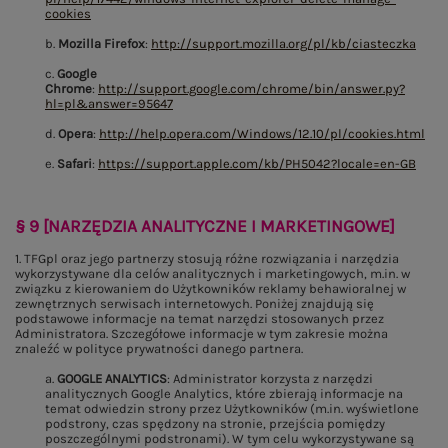
cookies
b.
Mozilla Firefox
:
http://support.mozilla.org/pl/kb/ciasteczka
c.
Google
Chrome
:
http://support.google.com/chrome/bin/answer.py?
hl=pl&answer=95647
d.
Opera
:
http://help.opera.com/Windows/12.10/pl/cookies.html
e.
Safari
:
https://support.apple.com/kb/PH5042?locale=en-GB
§ 9 [NARZĘDZIA ANALITYCZNE I MARKETINGOWE]
1. TFGpl oraz jego partnerzy stosują różne rozwiązania i narzędzia
wykorzystywane dla celów analitycznych i marketingowych, m.in. w
związku z kierowaniem do Użytkowników reklamy behawioralnej w
zewnętrznych serwisach internetowych. Poniżej znajdują się
podstawowe informacje na temat narzędzi stosowanych przez
Administratora. Szczegółowe informacje w tym zakresie można
znaleźć w polityce prywatności danego partnera.
a.
GOOGLE ANALYTICS
: Administrator korzysta z narzędzi
analitycznych Google Analytics, które zbierają informacje na
temat odwiedzin strony przez Użytkowników (m.in. wyświetlone
podstrony, czas spędzony na stronie, przejścia pomiędzy
poszczególnymi podstronami). W tym celu wykorzystywane są