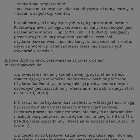
- marketingu bezpośrednim,
- przetwarzaniu danych w celach analitycznych i statystycznych,
- badaniu satysfakcji klientów;
h. analitycznych i statystycznych, w tym poprzez profilowanie.
Podstawą prawną takiego przetwarzania danych osobowych jest
uzasadniony interes TFGpl (art. 6 ust. 1 lit. f) RODO), polegający
przede wszystkim na prowadzeniu analiz aktywności
użytkowników serwisu, sposobu korzystania przez nich z konta,
czy ich preferencji, celem poprawy przez nas stosowanych
rozwiązań w serwisie.
2. Dane Użytkowników przetwarzane są także w celach
marketingowych do:
a. prowadzenia reklamy kontekstowej, tj. wyświetlania treści
marketingowych w Serwisie niedostosowanych do preferencji
Użytkownika. Podstawą prawną takiego przetwarzania danych
osobowych jest uzasadniony interes administratora danych (art.
6 ust. 1 lit. f) RODO);
b. kierowania do Użytkownika newslettera, w którego treści mogą
być zawarte materiały stanowiące informację handlową.
Podstawą prawną takiego przetwarzania danych osobowych jest
niezbędność przetwarzania do wykonania umowy (art. 6 ust. 1 lit.
b) RODO) oraz uzasadniony interes administratora (art. 6 ust. 1 lit.
f) RODO);
c. przesyłania do Użytkownika zamówionej przez niego informacji
handlowej. Podstawą prawną takiego przetwarzania danych