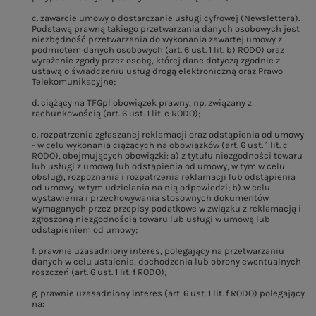
c. zawarcie umowy o dostarczanie usługi cyfrowej (Newslettera).
Podstawą prawną takiego przetwarzania danych osobowych jest
niezbędność przetwarzania do wykonania zawartej umowy z
podmiotem danych osobowych (art. 6 ust. 1 lit. b) RODO) oraz
wyrażenie zgody przez osobę, której dane dotyczą zgodnie z
ustawą o świadczeniu usług drogą elektroniczną oraz Prawo
Telekomunikacyjne;
d. ciążący na TFGpl obowiązek prawny, np. związany z
rachunkowością (art. 6 ust. 1 lit. c RODO);
e. rozpatrzenia zgłaszanej reklamacji oraz odstąpienia od umowy
- w celu wykonania ciążących na obowiązków (art. 6 ust. 1 lit. c
RODO), obejmujących obowiązki: a) z tytułu niezgodności towaru
lub usługi z umową lub odstąpienia od umowy, w tym w celu
obsługi, rozpoznania i rozpatrzenia reklamacji lub odstąpienia
od umowy, w tym udzielania na nią odpowiedzi; b) w celu
wystawienia i przechowywania stosownych dokumentów
wymaganych przez przepisy podatkowe w związku z reklamacją i
zgłoszoną niezgodnością towaru lub usługi w umową lub
odstąpieniem od umowy;
f. prawnie uzasadniony interes, polegający na przetwarzaniu
danych w celu ustalenia, dochodzenia lub obrony ewentualnych
roszczeń (art. 6 ust. 1 lit. f RODO);
g. prawnie uzasadniony interes (art. 6 ust. 1 lit. f RODO) polegający
na: