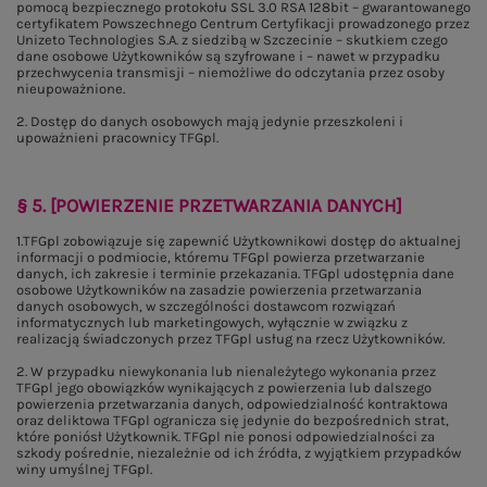
pomocą bezpiecznego protokołu SSL 3.0 RSA 128bit – gwarantowanego
certyfikatem Powszechnego Centrum Certyfikacji prowadzonego przez
Unizeto Technologies S.A. z siedzibą w Szczecinie – skutkiem czego
dane osobowe Użytkowników są szyfrowane i – nawet w przypadku
przechwycenia transmisji – niemożliwe do odczytania przez osoby
nieupoważnione.
2. Dostęp do danych osobowych mają jedynie przeszkoleni i
upoważnieni pracownicy TFGpl.
§ 5. [POWIERZENIE PRZETWARZANIA DANYCH]
1.TFGpl zobowiązuje się zapewnić Użytkownikowi dostęp do aktualnej
informacji o podmiocie, któremu TFGpl powierza przetwarzanie
danych, ich zakresie i terminie przekazania. TFGpl udostępnia dane
osobowe Użytkowników na zasadzie powierzenia przetwarzania
danych osobowych, w szczególności dostawcom rozwiązań
informatycznych lub marketingowych, wyłącznie w związku z
realizacją świadczonych przez TFGpl usług na rzecz Użytkowników.
2. W przypadku niewykonania lub nienależytego wykonania przez
TFGpl jego obowiązków wynikających z powierzenia lub dalszego
powierzenia przetwarzania danych, odpowiedzialność kontraktowa
oraz deliktowa TFGpl ogranicza się jedynie do bezpośrednich strat,
które poniósł Użytkownik. TFGpl nie ponosi odpowiedzialności za
szkody pośrednie, niezależnie od ich źródła, z wyjątkiem przypadków
winy umyślnej TFGpl.