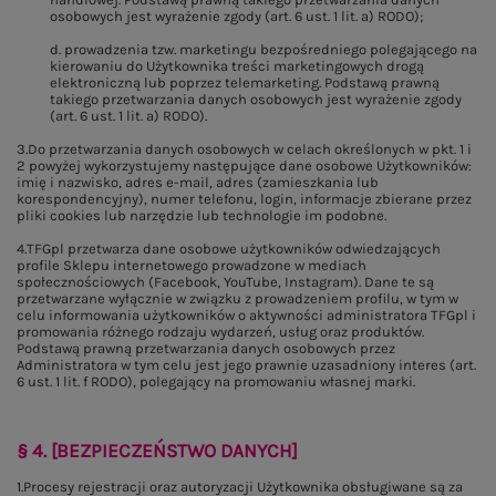
osobowych jest wyrażenie zgody (art. 6 ust. 1 lit. a) RODO);
d. prowadzenia tzw. marketingu bezpośredniego polegającego na
kierowaniu do Użytkownika treści marketingowych drogą
elektroniczną lub poprzez telemarketing. Podstawą prawną
takiego przetwarzania danych osobowych jest wyrażenie zgody
(art. 6 ust. 1 lit. a) RODO).
3.Do przetwarzania danych osobowych w celach określonych w pkt. 1 i
2 powyżej wykorzystujemy następujące dane osobowe Użytkowników:
imię i nazwisko, adres e-mail, adres (zamieszkania lub
korespondencyjny), numer telefonu, login, informacje zbierane przez
pliki cookies lub narzędzie lub technologie im podobne.
4.TFGpl przetwarza dane osobowe użytkowników odwiedzających
profile Sklepu internetowego prowadzone w mediach
społecznościowych (Facebook, YouTube, Instagram). Dane te są
przetwarzane wyłącznie w związku z prowadzeniem profilu, w tym w
celu informowania użytkowników o aktywności administratora TFGpl i
promowania różnego rodzaju wydarzeń, usług oraz produktów.
Podstawą prawną przetwarzania danych osobowych przez
Administratora w tym celu jest jego prawnie uzasadniony interes (art.
6 ust. 1 lit. f RODO), polegający na promowaniu własnej marki.
§ 4. [BEZPIECZEŃSTWO DANYCH]
1.Procesy rejestracji oraz autoryzacji Użytkownika obsługiwane są za