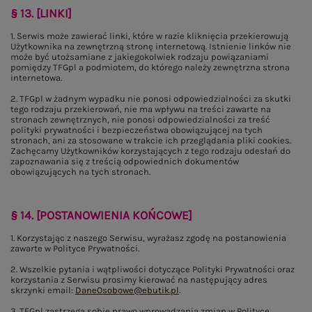
§ 13. [LINKI]
1. Serwis może zawierać linki, które w razie kliknięcia przekierowują
Użytkownika na zewnętrzną stronę internetową. Istnienie linków nie
może być utożsamiane z jakiegokolwiek rodzaju powiązaniami
pomiędzy TFGpl a podmiotem, do którego należy zewnętrzna strona
internetowa.
2. TFGpl w żadnym wypadku nie ponosi odpowiedzialności za skutki
tego rodzaju przekierowań, nie ma wpływu na treści zawarte na
stronach zewnętrznych, nie ponosi odpowiedzialności za treść
polityki prywatności i bezpieczeństwa obowiązującej na tych
stronach, ani za stosowane w trakcie ich przeglądania pliki cookies.
Zachęcamy Użytkowników korzystających z tego rodzaju odesłań do
zapoznawania się z treścią odpowiednich dokumentów
obowiązujących na tych stronach.
§ 14. [POSTANOWIENIA KOŃCOWE]
1. Korzystając z naszego Serwisu, wyrażasz zgodę na postanowienia
zawarte w Polityce Prywatności.
2. Wszelkie pytania i wątpliwości dotyczące Polityki Prywatności oraz
korzystania z Serwisu prosimy kierować na następujący adres
skrzynki email:
DaneOsobowe@ebutik.pl
.
3. TFGpl zastrzega sobie prawo wprowadzania zmian w Polityce