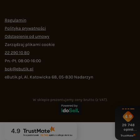
Regulamin
Polityka prywatności
Odstąpienie od umowy
Zarządzaj plikami cookie
22 290 10 80
Pn.-Pt. 08:00-16:00
bok@ebutik.pl
eButik.pl
,
Al. Katowicka 68
,
05-830
Nadarzyn
W sklepie prezentujemy ceny brutto (z VAT).
4.9
29 748
opinii
4.9
z całego
Na podstawie
29 748
opinii
z całego okresu
okresu