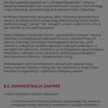
Niniejsza polityka prywatności („Polityka Prywatności”) dotyczy
danych przekazanych nam za pośrednictwem serwisu internetowego
https://ebutik.pl, prowadzonego pod adresem https://ebutik.pl.
W Polityce Prywatności opisujemy, jakie informacje gromadzimy w
związku ze świadczeniem usług drogą elektroniczną, w tym handlu
elektronicznego („Usługi” lub „Usługa”), a także w jakim celu oraz w
jaki sposób są one wykorzystywane.
Użyty w Polityce Prywatności termin „przetwarzanie danych” dotyczy
informacji przekazywanych dobrowolnie przez Użytkowników, jak
również informacji zbieranych automatycznie (przez tzw. „pliki
cookies”), a obejmuje wszelkie operacje na danych osobowych, w
szczególności zbieranie, utrwalanie, przechowywanie, opracowywanie,
zmienianie, udostępnianie i usuwanie, dokonywane w związku z
udostępnianiem Serwisu i świadczeniem Usług.
Podstawowym celem przetwarzania danych jest optymalizacja
funkcjonalności Serwisu i Usług tak, aby Użytkownicy mogli z nich
korzystać w najprostszy i najbardziej efektywny sposób.
§ 2. [ADMINISTRACJA DANYMI]
1. Administratorem danych osobowych
a. Klientów w celu realizacji procesu zakupowego (np. zawarcie
umowy sprzedaży, realizacja zamówienia, obsługa reklamacji