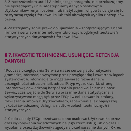
3. Z zastrzeżeniem ust. 1 i 2 niniejszego paragrafu, nie przekazujemy,
nie sprzedajemy i nie udostępniamy danych osobowych
Użytkowników innym osobom lub instytucjom, chyba że dzieje się to
za wyraźną zgodą Użytkownika lub taki obowiązek wynika z przepisów
prawa.
4. Zastrzegamy sobie prawo do ujawniania współpracującym z nami
firmom i serwisom internetowym zbiorczych, ogólnych zestawień
statystycznych dotyczących Użytkowników.
§ 7. [KWESTIE TECHNICZNE, USUNIĘCIE, RETENCJA
DANYCH]
1.Podczas przeglądania Serwisu nasze serwery automatycznie
gromadzą informacje wysyłane przez przeglądarkę i zawarte w logach
systemowych. Informacje te mogą zawierać różne dane, w
szczególności adres e-mail, adres IP, typ wyszukiwarki, stronę
internetową odwiedzoną bezpośrednio przed wejściem na nasz
Serwis, czas wejścia do Serwisu oraz inne dane statystyczne, a
wykorzystywane mogą być przez TFGpl w celu zawarcia, zmiany,
rozwiązania umowy z Użytkownikiem, zapewnienia jak najwyższej
jakości świadczonej Usługi, a nadto w celach technicznych i
statystycznych.
2. Co do zasady TFGpl przetwarza dane osobowe Użytkownika przez
czas wykonywania świadczonych na jego rzecz Usług lub do czasu
wycofania przez Użytkownika zgody na przetwarzanie danych. Okres