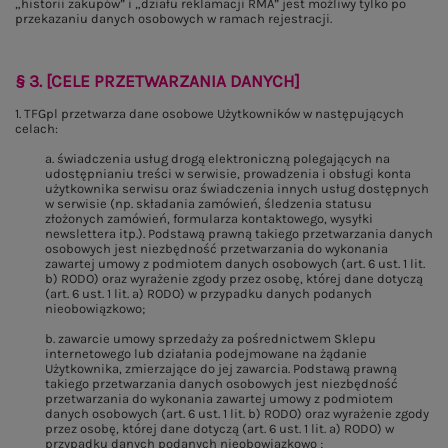
„historii zakupów” i „działu reklamacji RMA” jest możliwy tylko po
przekazaniu danych osobowych w ramach rejestracji.
§ 3. [CELE PRZETWARZANIA DANYCH]
1. TFGpl przetwarza dane osobowe Użytkowników w następujących
celach:
a. świadczenia usług drogą elektroniczną polegających na
udostępnianiu treści w serwisie, prowadzenia i obsługi konta
użytkownika serwisu oraz świadczenia innych usług dostępnych
w serwisie (np. składania zamówień, śledzenia statusu
złożonych zamówień, formularza kontaktowego, wysyłki
newslettera itp.). Podstawą prawną takiego przetwarzania danych
osobowych jest niezbędność przetwarzania do wykonania
zawartej umowy z podmiotem danych osobowych (art. 6 ust. 1 lit.
b) RODO) oraz wyrażenie zgody przez osobę, której dane dotyczą
(art. 6 ust. 1 lit. a) RODO) w przypadku danych podanych
nieobowiązkowo;
b. zawarcie umowy sprzedaży za pośrednictwem Sklepu
internetowego lub działania podejmowane na żądanie
Użytkownika, zmierzające do jej zawarcia. Podstawą prawną
takiego przetwarzania danych osobowych jest niezbędność
przetwarzania do wykonania zawartej umowy z podmiotem
danych osobowych (art. 6 ust. 1 lit. b) RODO) oraz wyrażenie zgody
przez osobę, której dane dotyczą (art. 6 ust. 1 lit. a) RODO) w
przypadku danych podanych nieobowiązkowo ;