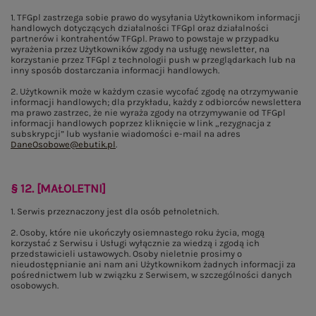
1. TFGpl zastrzega sobie prawo do wysyłania Użytkownikom informacji
handlowych dotyczących działalności TFGpl oraz działalności
partnerów i kontrahentów TFGpl. Prawo to powstaje w przypadku
wyrażenia przez Użytkowników zgody na usługę newsletter, na
korzystanie przez TFGpl z technologii push w przeglądarkach lub na
inny sposób dostarczania informacji handlowych.
2. Użytkownik może w każdym czasie wycofać zgodę na otrzymywanie
informacji handlowych; dla przykładu, każdy z odbiorców newslettera
ma prawo zastrzec, że nie wyraża zgody na otrzymywanie od TFGpl
informacji handlowych poprzez kliknięcie w link „rezygnacja z
subskrypcji” lub wysłanie wiadomości e-mail na adres
DaneOsobowe@ebutik.pl
.
§ 12. [MAŁOLETNI]
1. Serwis przeznaczony jest dla osób pełnoletnich.
2. Osoby, które nie ukończyły osiemnastego roku życia, mogą
korzystać z Serwisu i Usługi wyłącznie za wiedzą i zgodą ich
przedstawicieli ustawowych. Osoby nieletnie prosimy o
nieudostępnianie ani nam ani Użytkownikom żadnych informacji za
pośrednictwem lub w związku z Serwisem, w szczególności danych
osobowych.