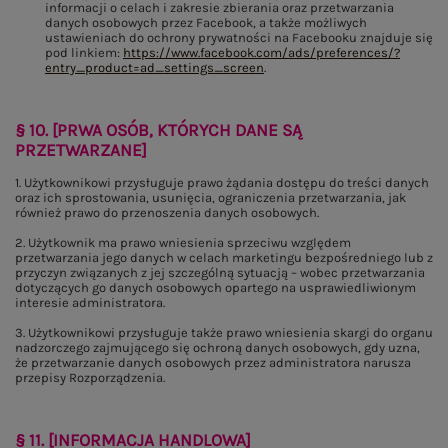
informacji o celach i zakresie zbierania oraz przetwarzania
danych osobowych przez Facebook, a także możliwych
ustawieniach do ochrony prywatności na Facebooku znajduje się
pod linkiem:
https://www.facebook.com/ads/preferences/?
entry_product=ad_settings_screen
.
§ 10. [PRWA OSÓB, KTÓRYCH DANE SĄ
PRZETWARZANE]
1. Użytkownikowi przysługuje prawo żądania dostępu do treści danych
oraz ich sprostowania, usunięcia, ograniczenia przetwarzania, jak
również prawo do przenoszenia danych osobowych.
2. Użytkownik ma prawo wniesienia sprzeciwu względem
przetwarzania jego danych w celach marketingu bezpośredniego lub z
przyczyn związanych z jej szczególną sytuacją – wobec przetwarzania
dotyczących go danych osobowych opartego na usprawiedliwionym
interesie administratora.
3. Użytkownikowi przysługuje także prawo wniesienia skargi do organu
nadzorczego zajmującego się ochroną danych osobowych, gdy uzna,
że przetwarzanie danych osobowych przez administratora narusza
przepisy Rozporządzenia.
§ 11. [INFORMACJA HANDLOWA]