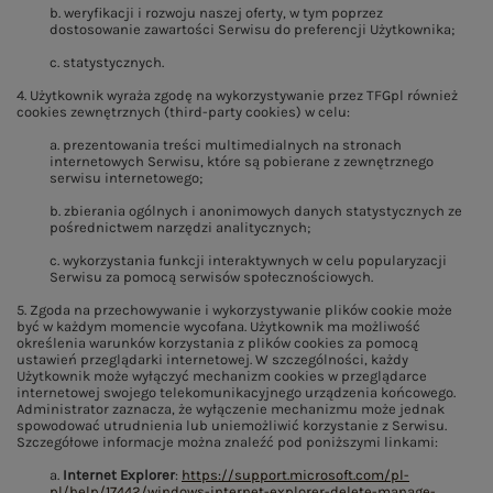
b. weryfikacji i rozwoju naszej oferty, w tym poprzez
dostosowanie zawartości Serwisu do preferencji Użytkownika;
c. statystycznych.
4. Użytkownik wyraża zgodę na wykorzystywanie przez TFGpl również
cookies zewnętrznych (third-party cookies) w celu:
a. prezentowania treści multimedialnych na stronach
internetowych Serwisu, które są pobierane z zewnętrznego
serwisu internetowego;
b. zbierania ogólnych i anonimowych danych statystycznych ze
pośrednictwem narzędzi analitycznych;
c. wykorzystania funkcji interaktywnych w celu popularyzacji
Serwisu za pomocą serwisów społecznościowych.
5. Zgoda na przechowywanie i wykorzystywanie plików cookie może
być w każdym momencie wycofana. Użytkownik ma możliwość
określenia warunków korzystania z plików cookies za pomocą
ustawień przeglądarki internetowej. W szczególności, każdy
Użytkownik może wyłączyć mechanizm cookies w przeglądarce
internetowej swojego telekomunikacyjnego urządzenia końcowego.
Administrator zaznacza, że wyłączenie mechanizmu może jednak
spowodować utrudnienia lub uniemożliwić korzystanie z Serwisu.
Szczegółowe informacje można znaleźć pod poniższymi linkami:
a.
Internet Explorer
:
https://support.microsoft.com/pl-
pl/help/17442/windows-internet-explorer-delete-manage-