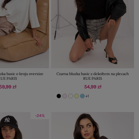
zka basic o kroju oversize
Czarna bluzka basic z dekoltem na plecach
RUE PARIS
RUE PARIS
59,99 zł
54,99 zł
+1
-24%