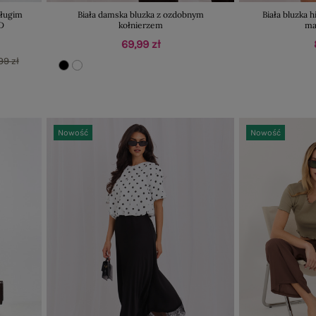
długim
Biała damska bluzka z ozdobnym
Biała bluzka 
D
kołnierzem
ma
69,99 zł
99 zł
Nowość
Nowość