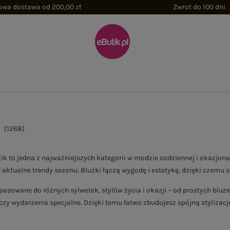
wa dostawa od 200,00 zł
Zwrot do 100 dni
(
1268
)
k to jedna z najważniejszych kategorii w modzie codziennej i okazjonal
aktualne trendy sezonu. Bluzki łączą wygodę i estetykę, dzięki czemu staj
pasowane do różnych sylwetek, stylów życia i okazji – od prostych bluze
czy wydarzenia specjalne. Dzięki temu łatwo zbudujesz spójną stylizac