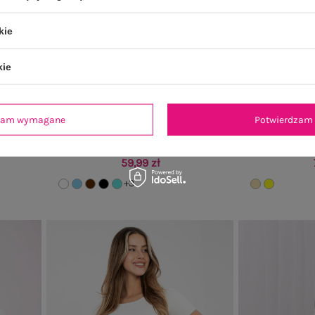
kie
kie
dzam wymagane
Potwierdzam 
 romby
Biała bluzka basic o dopasowanym kroju
Beżowa elegan
RUE PARIS
59,99 zł
+3