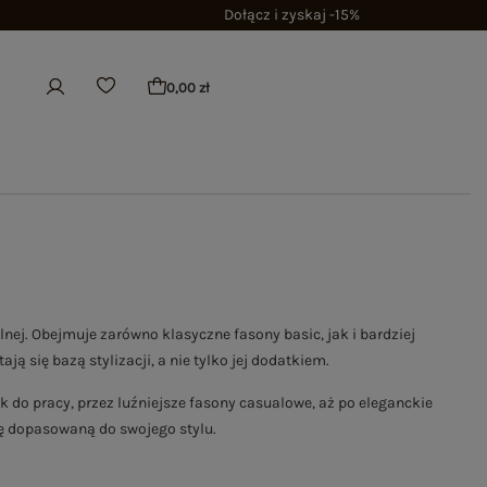
Dołącz i zyskaj -15%
0,00 zł
nej. Obejmuje zarówno klasyczne fasony basic, jak i bardziej
ą się bazą stylizacji, a nie tylko jej dodatkiem.
k do pracy, przez luźniejsze fasony casualowe, aż po eleganckie
ję dopasowaną do swojego stylu.