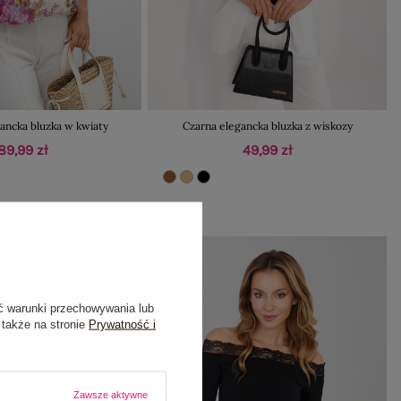
ancka bluzka w kwiaty
Czarna elegancka bluzka z wiskozy
89,99 zł
49,99 zł
ć warunki przechowywania lub
 także na stronie
Prywatność i
Zawsze aktywne