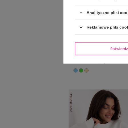
Analityczne pliki coo
Reklamowe pliki coo
Potwier
Jasnozielona casualowa bluzka w
64,99 zł