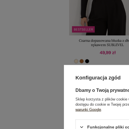
BESTSELLER
Czarna dopasowana bluzka z d
rękawem SUBLEVEL
49,99 zł
Konfiguracja zgód
Dbamy o Twoją prywatn
Sklep korzysta z plików cookie 
dostępu do cookie w Twojej prz
warunki Google
.
Funkcjonalne pliki 