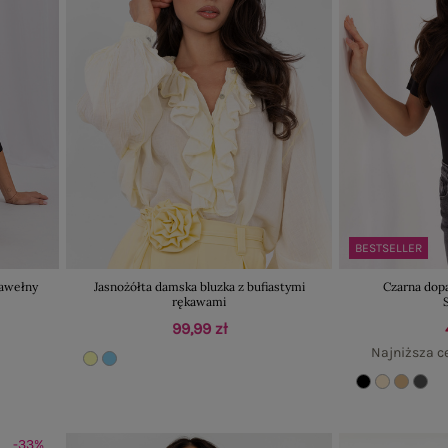
BESTSELLER
bawełny
Jasnożółta damska bluzka z bufiastymi
Czarna dop
rękawami
99,99 zł
Najniższa c
-33%