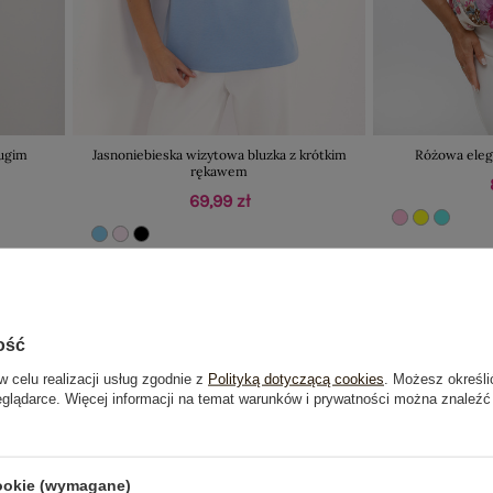
ługim
Jasnoniebieska wizytowa bluzka z krótkim
Różowa eleg
rękawem
69,99 zł
ość
w celu realizacji usług zgodnie z
Polityką dotyczącą cookies
. Możesz określi
eglądarce. Więcej informacji na temat warunków i prywatności można znaleźć
cookie (wymagane)