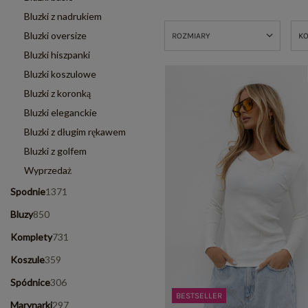
Bluzki z nadrukiem
Bluzki oversize
ROZMIARY
K
Bluzki hiszpanki
Bluzki koszulowe
Bluzki z koronką
Bluzki eleganckie
Bluzki z długim rękawem
Bluzki z golfem
Wyprzedaż
Spodnie
1371
Bluzy
850
Komplety
731
Koszule
359
Spódnice
306
BESTSELLER
Marynarki
297