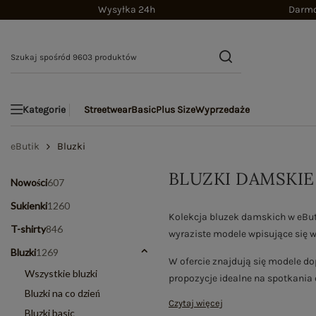
Wysyłka 24h
Darmo
Streetwear
Basic
Plus Size
Wyprzedaże
Kategorie
eButik
Bluzki
BLUZKI DAMSKIE
Nowości
607
Sukienki
1260
Kolekcja bluzek damskich w eButi
T-shirty
846
wyraziste modele wpisujące się w 
Bluzki
1269
W ofercie znajdują się modele do
Wszystkie bluzki
propozycje idealne na spotkania 
Bluzki na co dzień
Czytaj więcej
Bluzki basic