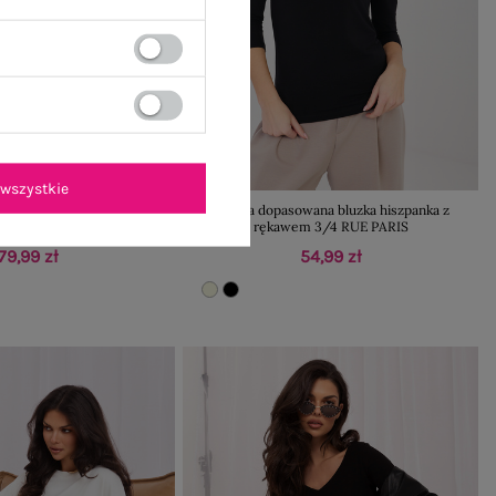
wszystkie
cka bluzka z odkrytymi
Czarna dopasowana bluzka hiszpanka z
ramionami
rękawem 3/4 RUE PARIS
79,99 zł
54,99 zł