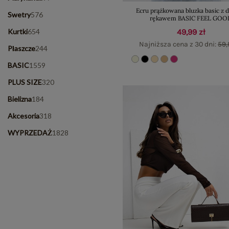
Ecru prążkowana bluzka basic z 
Swetry
576
rękawem BASIC FEEL GOO
Kurtki
654
49,99 zł
Najniższa cena z 30 dni:
59,
Płaszcze
244
BASIC
1559
PLUS SIZE
320
Bielizna
184
Akcesoria
318
WYPRZEDAŻ
1828