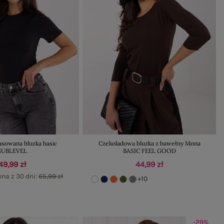
asowana bluzka basic
Czekoladowa bluzka z bawełny Mona
SUBLEVEL
BASIC FEEL GOOD
49,99 zł
44,99 zł
ena z 30 dni:
65,99 zł
+10
-29%