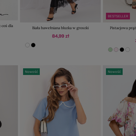
BESTSELLER
 coś dla
Biała bawełniana bluzka w groszki
Pistacjowa prą
84,99 zł
Nowość
Nowość