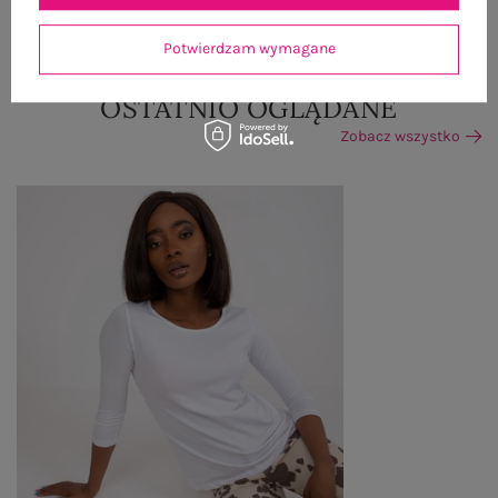
ZWROTY I REKLAMACJE
Potwierdzam wymagane
OSTATNIO OGLĄDANE
Zobacz wszystko