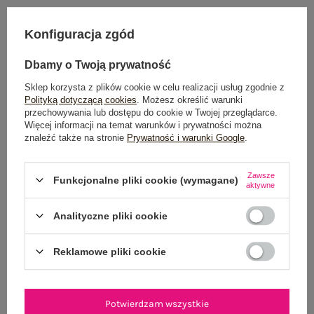
Konfiguracja zgód
Dostawa
od 7,99 zł
Dbamy o Twoją prywatność
Do darmowej dostawy brakuje
200,00 zł
Sklep korzysta z plików cookie w celu realizacji usług zgodnie z
Wysyłka
jutro
Polityką dotyczącą cookies
. Możesz określić warunki
przechowywania lub dostępu do cookie w Twojej przeglądarce.
Więcej informacji na temat warunków i prywatności można
100 dni na zwrot
znaleźć także na stronie
Prywatność i warunki Google
.
Zawsze
Funkcjonalne pliki cookie (wymagane)
aktywne
OPIS PRODUKTU
Analityczne pliki cookie
GŁÓWNE PARAMETRY
Reklamowe pliki cookie
OPINIE O PRODUKCIE
(130)
WYSYŁKA I DOSTAWA
Potwierdzam wszystkie