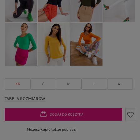
XS
S
M
L
XL
TABELA ROZMIARÓW
DODAJ DO KOSZYKA
Możesz kupić także poprzez: