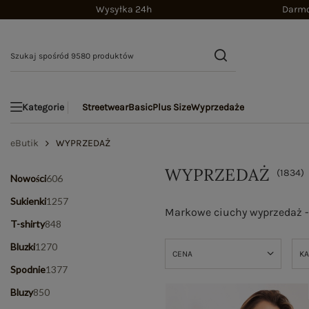
Wysyłka 24h
Darmo
Streetwear
Basic
Plus Size
Wyprzedaże
Kategorie
eButik
WYPRZEDAŻ
WYPRZEDAŻ
(
1834
)
Nowości
606
Sukienki
1257
Markowe ciuchy wyprzedaż - 
T-shirty
848
Bluzki
1270
CENA
KA
Spodnie
1377
Bluzy
850