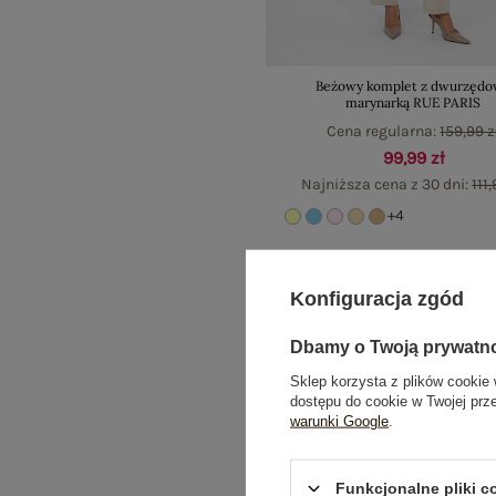
Beżowy komplet z dwurzęd
marynarką RUE PARIS
Cena regularna:
159,99 z
99,99 zł
Najniższa cena z 30 dni:
111,
+4
Konfiguracja zgód
Dbamy o Twoją prywatn
Sklep korzysta z plików cookie 
dostępu do cookie w Twojej prz
warunki Google
.
Funkcjonalne pliki 