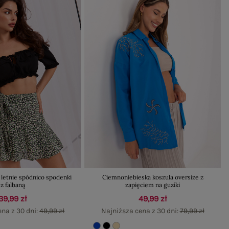
letnie spódnico spodenki
Ciemnoniebieska koszula oversize z
z falbaną
zapięciem na guziki
39,99 zł
49,99 zł
ena z 30 dni:
49,99 zł
Najniższa cena z 30 dni:
79,99 zł