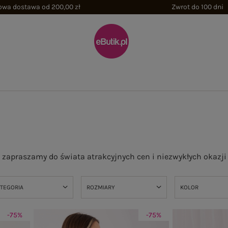
wa dostawa od 200,00 zł
Zwrot do 100 dni
zapraszamy do świata atrakcyjnych cen i niezwykłych okazj
TEGORIA
ROZMIARY
KOLOR
-75%
-75%