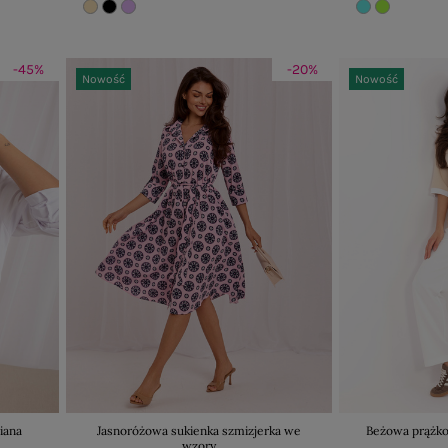
-45%
-20%
Nowość
Nowość
iana
Jasnoróżowa sukienka szmizjerka we
Beżowa prążko
wzory