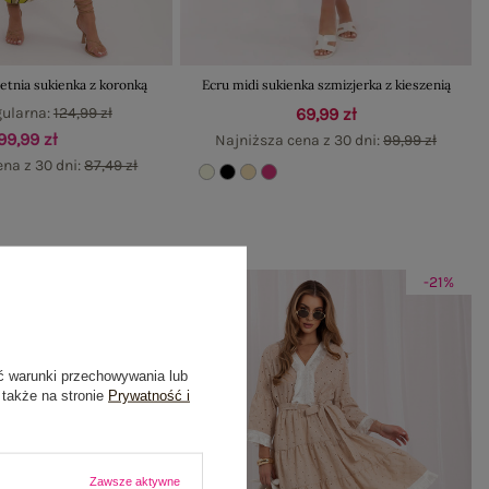
etnia sukienka z koronką
Ecru midi sukienka szmizjerka z kieszenią
gularna:
124,99 zł
69,99 zł
99,99 zł
Najniższa cena z 30 dni:
99,99 zł
ena z 30 dni:
87,49 zł
-33%
-21%
ć warunki przechowywania lub
 także na stronie
Prywatność i
Zawsze aktywne