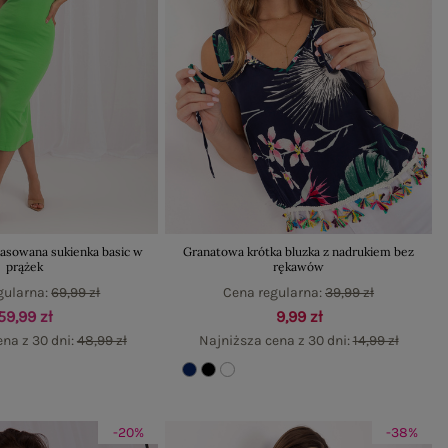
pasowana sukienka basic w
Granatowa krótka bluzka z nadrukiem bez
prążek
rękawów
gularna:
69,99 zł
Cena regularna:
39,99 zł
59,99 zł
9,99 zł
na z 30 dni:
48,99 zł
Najniższa cena z 30 dni:
14,99 zł
-20%
-38%