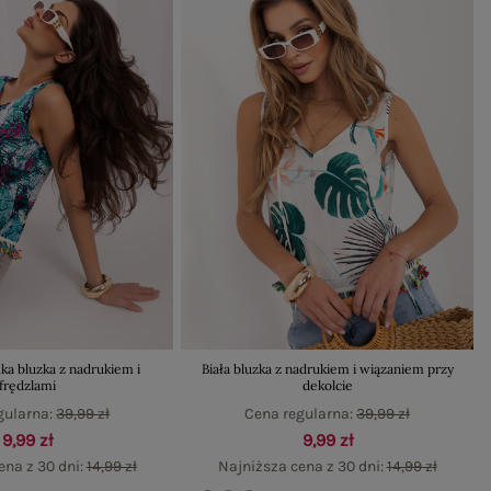
ka bluzka z nadrukiem i
Biała bluzka z nadrukiem i wiązaniem przy
frędzlami
dekolcie
gularna:
39,99 zł
Cena regularna:
39,99 zł
9,99 zł
9,99 zł
ena z 30 dni:
14,99 zł
Najniższa cena z 30 dni:
14,99 zł