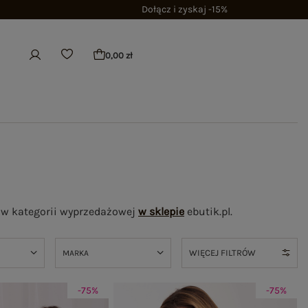
Dołącz i zyskaj -15%
0,00 zł
i w kategorii wyprzedażowej
w sklepie
ebutik.pl.
WIĘCEJ FILTRÓW
MARKA
-75%
-75%