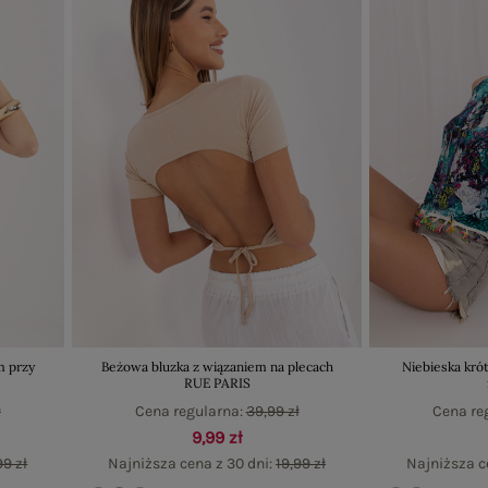
m przy
Beżowa bluzka z wiązaniem na plecach
Niebieska krót
RUE PARIS
ł
Cena regularna:
39,99 zł
Cena re
9,99 zł
99 zł
Najniższa cena z 30 dni:
19,99 zł
Najniższa c