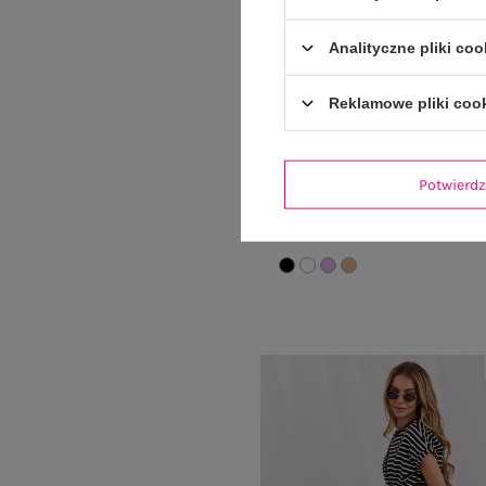
Analityczne pliki coo
Reklamowe pliki coo
Potwier
Czarny krótki top basic w prą
SUBLEVEL
29,99 zł