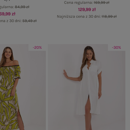
Cena regularna:
169,99 zł
gularna:
84,99 zł
129,99 zł
69,99 zł
Najniższa cena z 30 dni:
118,99 zł
ena z 30 dni:
59,49 zł
-20%
-30%