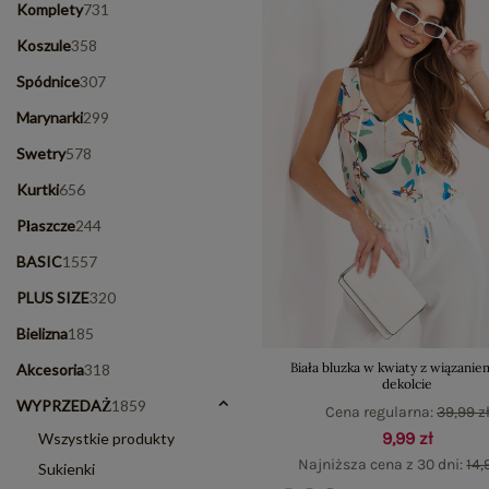
Komplety
731
Koszule
358
Spódnice
307
Marynarki
299
Swetry
578
Kurtki
656
Płaszcze
244
BASIC
1557
PLUS SIZE
320
Bielizna
185
Biała bluzka w kwiaty z wiązanie
Akcesoria
318
dekolcie
WYPRZEDAŻ
1859
Cena regularna:
39,99 z
9,99 zł
Wszystkie produkty
Najniższa cena z 30 dni:
14,
Sukienki