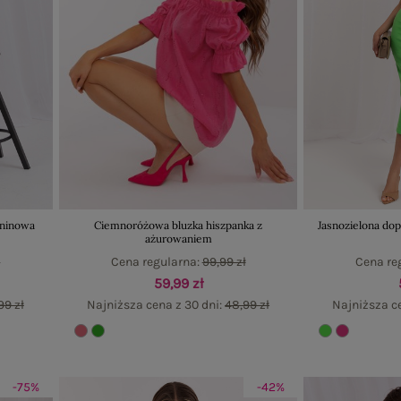
aninowa
Ciemnoróżowa bluzka hiszpanka z
Jasnozielona do
ażurowaniem
ł
Cena regularna:
99,99 zł
Cena re
59,99 zł
99 zł
Najniższa cena z 30 dni:
48,99 zł
Najniższa ce
-75%
-42%