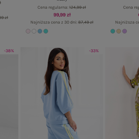
ł
Cena regularna:
124,99 zł
Cena re
99,99 zł
99 zł
Najniższa cena z 30 dni:
87,49 zł
Najniższa c
-38%
-33%