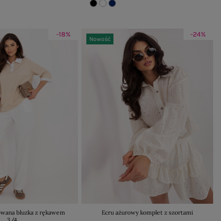
-18%
-24%
Nowość
wana bluzka z rękawem
Ecru ażurowy komplet z szortami
3/4