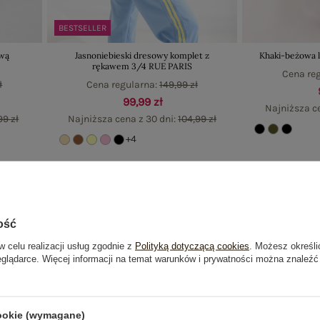
BESTSELLER
ową
Jasnoniebieski dresowy komplet z
Khaki-beżowa l
rękawem 3/4 RUE PARIS
Cena re
ł
Cena regularna:
149,99 zł
99,99 zł
Najniższa c
99 zł
Najniższa cena z 30 dni:
104,99 zł
+4
-9%
ość
w celu realizacji usług zgodnie z
Polityką dotyczącą cookies
. Możesz określi
eglądarce. Więcej informacji na temat warunków i prywatności można znaleźć
cookie (wymagane)