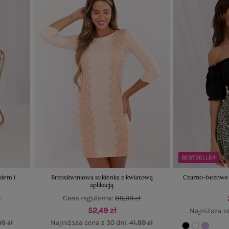
BESTSELLER
kiem i
Brzoskwiniowa sukienka z kwiatową
Czarno-beżowe 
aplikacją
ł
Cena regularna:
89,99 zł
52,49 zł
Najniższa c
99 zł
Najniższa cena z 30 dni:
41,99 zł