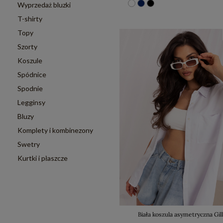
Wyprzedaż bluzki
T-shirty
Topy
Szorty
Koszule
Spódnice
Spodnie
Legginsy
Bluzy
Komplety i kombinezony
Swetry
Kurtki i płaszcze
Biała koszula asymetryczna Gill