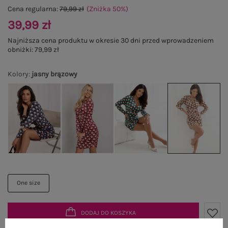
Cena regularna:
79,99 zł
(Zniżka
50
%
)
39,99 zł
Najniższa cena produktu w okresie 30 dni przed wprowadzeniem
obniżki:
79,99 zł
Kolory
:
jasny brązowy
One size
DODAJ DO KOSZYKA