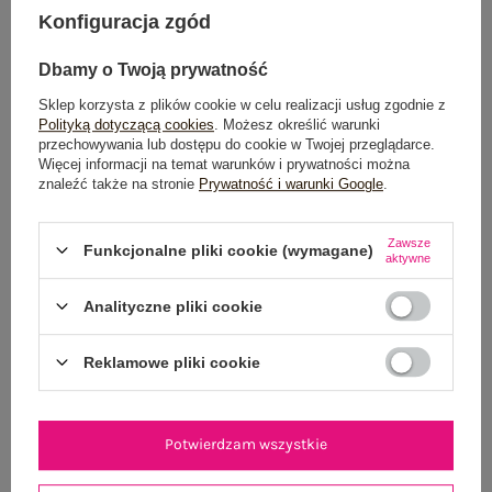
Konfiguracja zgód
Możesz kupić także poprzez:
Dbamy o Twoją prywatność
Sklep korzysta z plików cookie w celu realizacji usług zgodnie z
Dostawa
od 7,99 zł
Polityką dotyczącą cookies
. Możesz określić warunki
przechowywania lub dostępu do cookie w Twojej przeglądarce.
Więcej informacji na temat warunków i prywatności można
Do darmowej dostawy brakuje
200,00 zł
znaleźć także na stronie
Prywatność i warunki Google
.
Wysyłka w
poniedziałek
Zawsze
Funkcjonalne pliki cookie (wymagane)
100 dni na zwrot
aktywne
Analityczne pliki cookie
OPIS PRODUKTU
Reklamowe pliki cookie
GŁÓWNE PARAMETRY
Potwierdzam wszystkie
OPINIE O PRODUKCIE
(0)