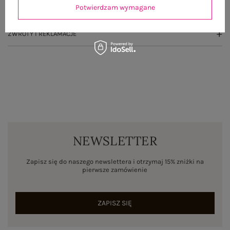
Potwierdzam wymagane
WYSYŁKA I DOSTAWA
ZWROTY I REKLAMACJE
NEWSLETTER
Zapisz się do naszego newslettera i otrzymaj 15% zniżki na
pierwsze zamówienie
ZAPISZ SIĘ