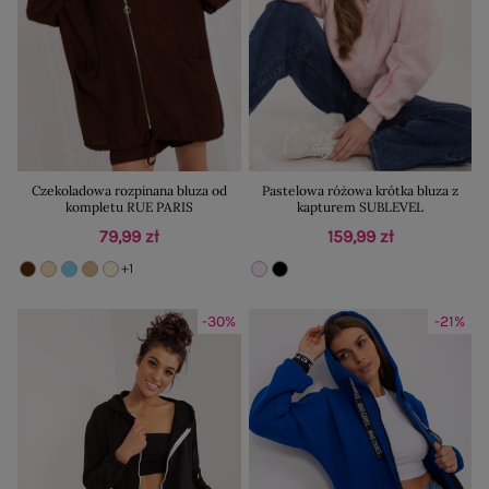
Czekoladowa rozpinana bluza od
Pastelowa różowa krótka bluza z
kompletu RUE PARIS
kapturem SUBLEVEL
79,99 zł
159,99 zł
+1
-30%
-21%