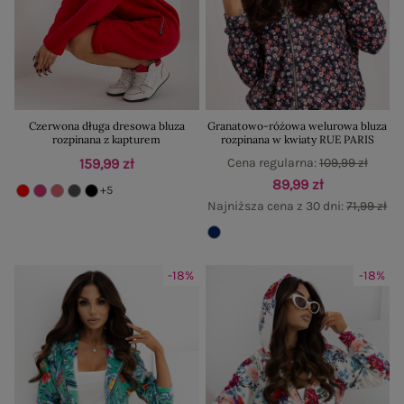
Czerwona długa dresowa bluza
Granatowo-różowa welurowa bluza
rozpinana z kapturem
rozpinana w kwiaty RUE PARIS
159,99 zł
Cena regularna:
109,99 zł
89,99 zł
+5
Najniższa cena z 30 dni:
71,99 zł
-18%
-18%