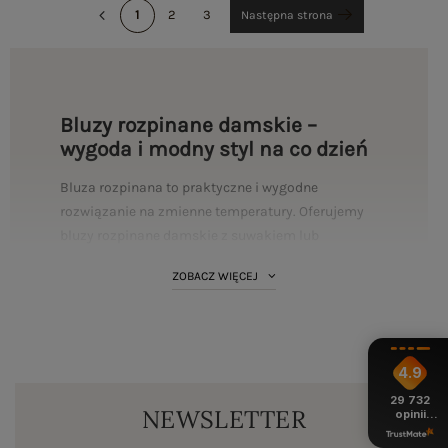
1
2
3
Następna strona
Bluzy rozpinane damskie –
wygoda i modny styl na co dzień
Bluza rozpinana to praktyczne i wygodne
rozwiązanie na zmienne temperatury. Oferujemy
bluzy rozpinane damskie z suwakiem lub
guzikami, które pozwalają na regulację
ZOBACZ WIĘCEJ
przewiewności. Wybierz bluzę rozpinaną, aby
cieszyć się komfortem i stylowym wyglądem.
Sportowa moda w miejskim stylu przez ostatnie
sezony bardzo zyskała na znaczeniu, a dzisiaj jest
4.9
wręcz absolutnym hitem. Nawet elegantki noszące
29 732
NEWSLETTER
opinii
na co dzień szykowne kreacje pokochały bluzy
z całego
rozpinane, czyli jeden z głównych symboli mody
okresu