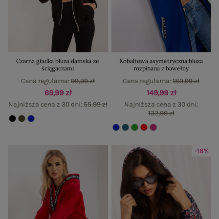
Czarna gładka bluza damska ze
Kobaltowa asymetryczna bluza
ściągaczami
rozpinana z bawełny
Cena regularna:
99,99 zł
Cena regularna:
189,99 zł
69,99 zł
149,99 zł
Najniższa cena z 30 dni:
55,99 zł
Najniższa cena z 30 dni:
132,99 zł
-18%