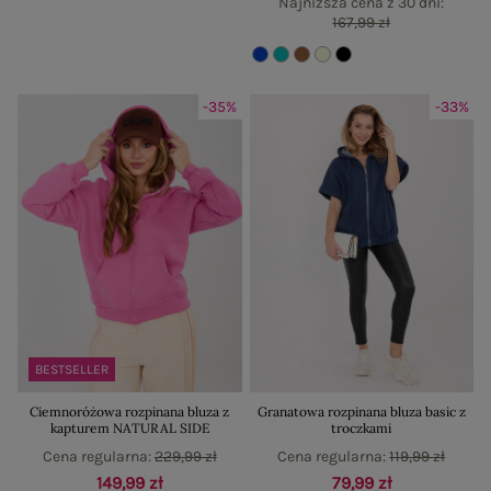
Najniższa cena z 30 dni:
167,99 zł
-35%
-33%
BESTSELLER
Ciemnoróżowa rozpinana bluza z
Granatowa rozpinana bluza basic z
kapturem NATURAL SIDE
troczkami
Cena regularna:
229,99 zł
Cena regularna:
119,99 zł
149,99 zł
79,99 zł