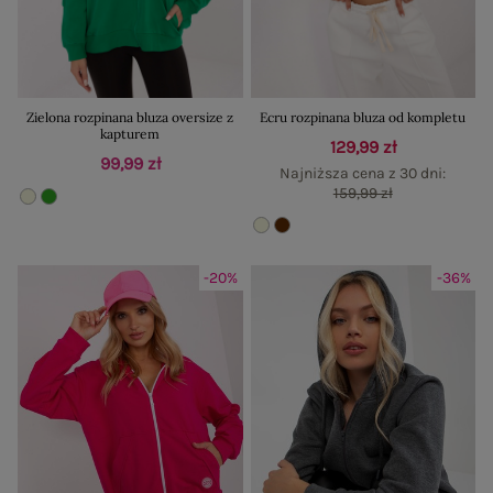
Zielona rozpinana bluza oversize z
Ecru rozpinana bluza od kompletu
kapturem
129,99 zł
99,99 zł
Najniższa cena z 30 dni:
159,99 zł
-20%
-36%