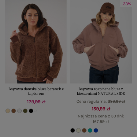
-33%
Brązowa damska bluza baranek z
Brązowa rozpinana bluza z
kapturem
kieszeniami NATURAL SIDE
129,99 zł
Cena regularna:
239,99 zł
159,99 zł
+1
Najniższa cena z 30 dni:
167,99 zł