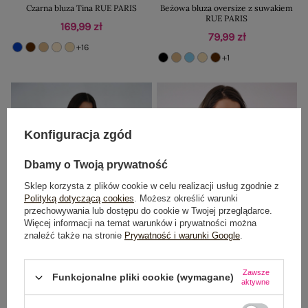
Czarna bluza Tina RUE PARIS
Beżowa bluza oversize z suwakiem
RUE PARIS
169,99 zł
79,99 zł
+16
+1
Konfiguracja zgód
Dbamy o Twoją prywatność
Sklep korzysta z plików cookie w celu realizacji usług zgodnie z
Polityką dotyczącą cookies
. Możesz określić warunki
przechowywania lub dostępu do cookie w Twojej przeglądarce.
Więcej informacji na temat warunków i prywatności można
znaleźć także na stronie
Prywatność i warunki Google
.
Zawsze
Funkcjonalne pliki cookie (wymagane)
Brzoskwiniowa damska bluza miś ze
Czarna damska bluza baranek z
aktywne
stójką
suwakiem