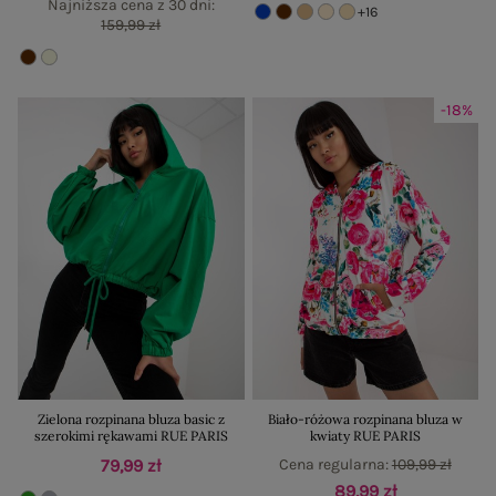
Najniższa cena z 30 dni:
+16
159,99 zł
-18%
Zielona rozpinana bluza basic z
Biało-różowa rozpinana bluza w
szerokimi rękawami RUE PARIS
kwiaty RUE PARIS
79,99 zł
Cena regularna:
109,99 zł
89,99 zł