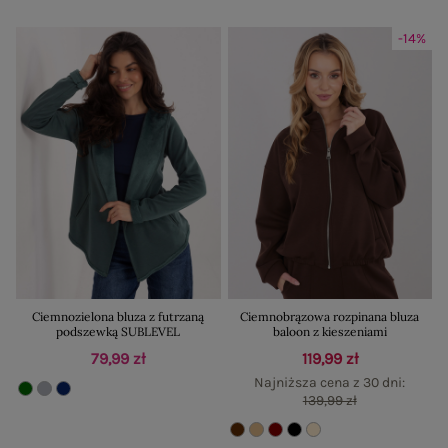
-14%
Ciemnozielona bluza z futrzaną
Ciemnobrązowa rozpinana bluza
podszewką SUBLEVEL
baloon z kieszeniami
79,99 zł
119,99 zł
Najniższa cena z 30 dni:
139,99 zł