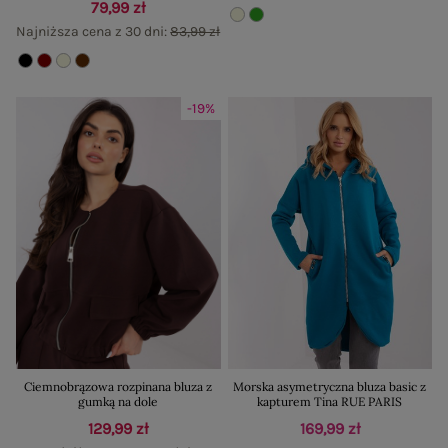
79,99 zł
Najniższa cena z 30 dni:
83,99 zł
-19%
Ciemnobrązowa rozpinana bluza z
Morska asymetryczna bluza basic z
gumką na dole
kapturem Tina RUE PARIS
129,99 zł
169,99 zł