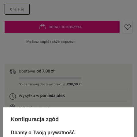
One size
DODAJ DO KOSZYKA
Możesz kupić także poprzez:
Dostawa
od 7,99 zł
Do darmowej dostawy brakuje
200,00 zł
Wysyłka w
poniedziałek
100 dni na zwrot
Konfiguracja zgód
Dbamy o Twoją prywatność
OPIS PRODUKTU