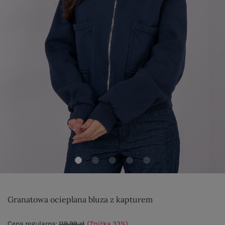
Granatowa ocieplana bluza z kapturem
Cena regularna:
119,99 zł
(Zniżka
33
%
)