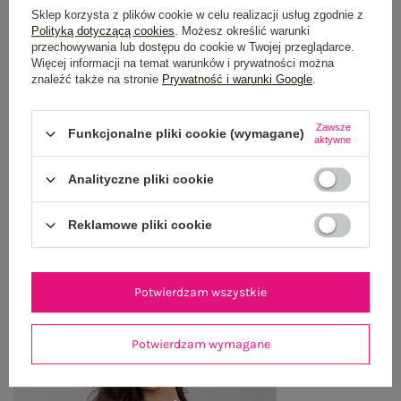
Sklep korzysta z plików cookie w celu realizacji usług zgodnie z
Polityką dotyczącą cookies
. Możesz określić warunki
GŁÓWNE PARAMETRY
przechowywania lub dostępu do cookie w Twojej przeglądarce.
Więcej informacji na temat warunków i prywatności można
znaleźć także na stronie
Prywatność i warunki Google
.
OPINIE O PRODUKCIE
(0)
WYSYŁKA I DOSTAWA
Zawsze
Funkcjonalne pliki cookie (wymagane)
aktywne
ZWROTY I REKLAMACJE
Analityczne pliki cookie
Reklamowe pliki cookie
OSTATNIO OGLĄDANE
Zobacz wszystko
Potwierdzam wszystkie
Potwierdzam wymagane