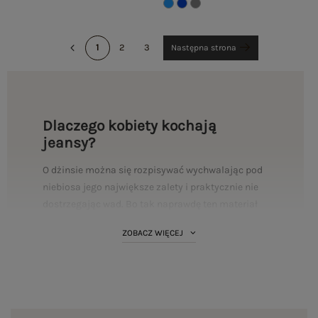
1
2
3
Następna strona
Dlaczego kobiety kochają
jeansy?
O dżinsie można się rozpisywać wychwalając pod
niebiosa jego największe zalety i praktycznie nie
dostrzegając wad. Bo tak naprawdę ten materiał
ich nie ma. Owszem, bywa czasem trochę sztywny,
ZOBACZ WIĘCEJ
zwłaszcza świeżo po praniu, ale wraz z
chodzeniem to wrażenie znika. Zostaje za to
rewelacyjny efekt, a także ogromne poczucie
wygody i komfortu, które towarzyszą nam przez
cały dzień. Wybór spodni jeansowych każdego