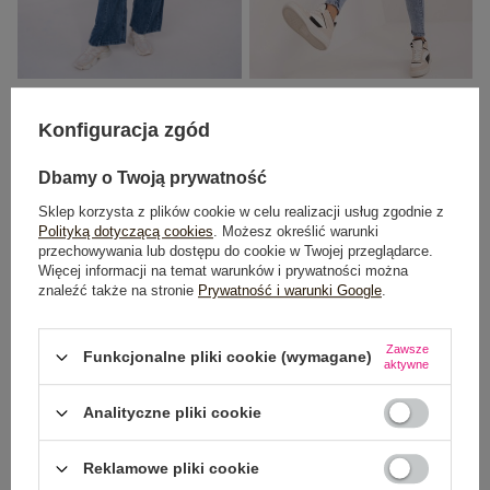
Ciemnoniebieskie jeansy wide leg z
Niebieskie jeansowe rurki z dziurami
przeszyciami SUBLEVEL
Cena regularna:
89,99 zł
Konfiguracja zgód
149,99 zł
69,99 zł
Dbamy o Twoją prywatność
Najniższa cena z 30 dni:
71,99 zł
Sklep korzysta z plików cookie w celu realizacji usług zgodnie z
Polityką dotyczącą cookies
. Możesz określić warunki
przechowywania lub dostępu do cookie w Twojej przeglądarce.
Więcej informacji na temat warunków i prywatności można
znaleźć także na stronie
Prywatność i warunki Google
.
Zawsze
Funkcjonalne pliki cookie (wymagane)
aktywne
Analityczne pliki cookie
Reklamowe pliki cookie