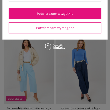
BESTSELLER
Fango jeansowe spodnie wide leg
Jasnożółte jeansowe spodnie od
Potwierdzam wszystkie
RUE PARIS
kompletu
139,99 zł
99,99 zł
Potwierdzam wymagane
+1
BESTSELLER
Jasnoniebieskie damskie jeansy z
Granatowe jeansy wide leg z