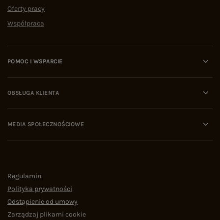
dlatego koniecznie dobierz odpowiedni model
Oferty pracy
dżinsów do swojego typu figury. Dzięki temu
Współpraca
uzyskasz najlepszy z możliwych efekt, na którym
zyska Twoja sylwetka oraz cały Twój wizerunek!
POMOC I WSPARCIE
Co robią z sylwetką jeansy
damskie z wysokim stanem?
OBSŁUGA KLIENTA
Zacznijmy przegląd najmodniejszych fasonów
spodni z denimu, których nie powinno zabraknąć
MEDIA SPOŁECZNOŚCIOWE
w tym sezonie w Twojej szafie. Prawdziwym hitem
są obecnie
jeansy damskie z wysokim stanem
,
które robią też furorę wśród znanych celebrytek
oraz gwiazd Instagrama. Co to za fason? Wysoki
Regulamin
stan w jeansach określa odległość od szwu
Polityka prywatności
krokowego do górnego, przedniego brzegu spodni.
Odstąpienie od umowy
Najczęściej takie modele sięgają nam co najmniej
do pępka, w także nawet jeszcze wyżej! Dżinsy
Zarządzaj plikami cookie