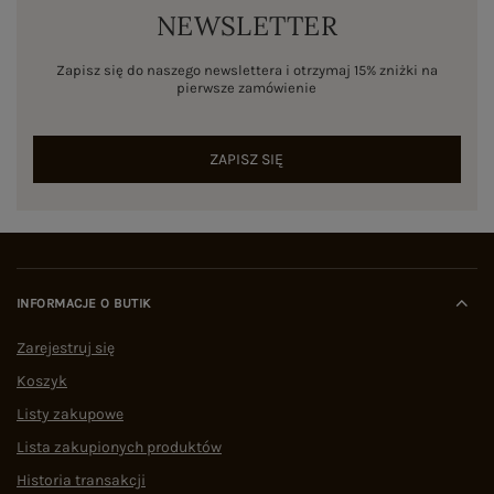
dnia jest dla wielu z nas naturalny, nie wahamy się
NEWSLETTER
między parą dżinsów, a na przykład sukienką. To
ubranie jest gwarantem świetnego look’u, bo
Zapisz się do naszego newslettera i otrzymaj 15% zniżki na
wspaniale podkreśla kobiecą sylwetkę, a zarazem
pierwsze zamówienie
ma uniwersalny i ponadczasowy charakter. Z
łatwością dosypujesz do niego górne elementy
ZAPISZ SIĘ
stylizacji, ponadto dobierzesz dowolne buty oraz
wierzchnie okrycie. Niektóre
modne jeansy
damskie
, choć casualowe, z powodzeniem
zastępują nam eleganckie spodnie w nieco
bardziej wizytowych stylizacjach! Są jak
kameleon, bo bez trudu dopasują się do każdego
INFORMACJE O BUTIK
stylu, jaki chcesz osiągnąć daną stylizacją.
Zarejestruj się
Sprawdź teraz, które musisz mieć!
Koszyk
Poszczególne
fasony jeansów
fantastycznie
Listy zakupowe
modelują damską sylwetkę podkreślając jej atuty
Lista zakupionych produktów
i jednocześnie zakrywając mankamenty. W ten
sposób poprawiają proporcje naszego ciała,
Historia transakcji