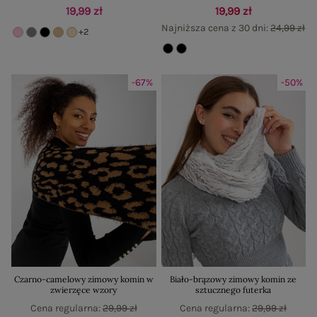
19,99 zł
19,99 zł
Najniższa cena z 30 dni:
24,99 zł
+2
-67%
-50%
Czarno-camelowy zimowy komin w
Biało-brązowy zimowy komin ze
zwierzęce wzory
sztucznego futerka
Cena regularna:
29,99 zł
Cena regularna:
29,99 zł