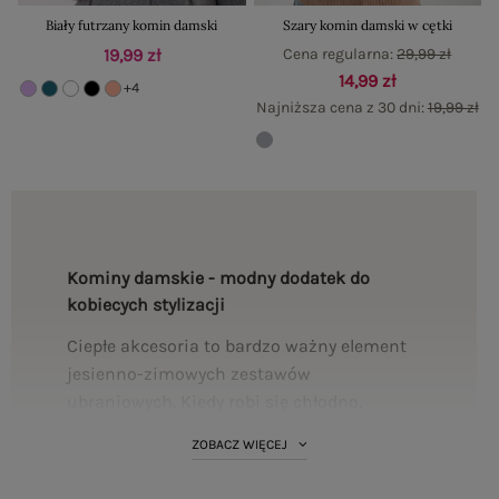
Biały futrzany komin damski
Szary komin damski w cętki
19,99 zł
Cena regularna:
29,99 zł
14,99 zł
+4
Najniższa cena z 30 dni:
19,99 zł
Kominy damskie - modny dodatek do
kobiecych stylizacji
Ciepłe akcesoria to bardzo ważny element
jesienno-zimowych zestawów
ubraniowych. Kiedy robi się chłodno,
koniecznie zadbaj o swój komfort
ZOBACZ WIĘCEJ
wybierając w naszym sklepie modny, ciepły
komin. Dla naszych klientek mamy szeroki