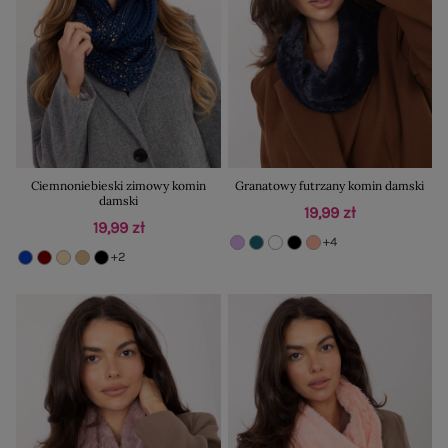
Ciemnoniebieski zimowy komin
Granatowy futrzany komin damski
damski
19,99 zł
19,99 zł
+4
+2