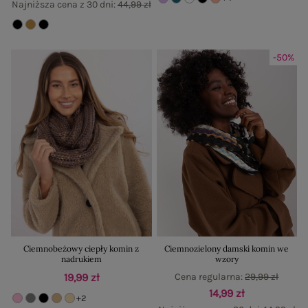
Najniższa cena z 30 dni:
44,99 zł
-50%
Ciemnobeżowy ciepły komin z
Ciemnozielony damski komin we
nadrukiem
wzory
19,99 zł
Cena regularna:
29,99 zł
14,99 zł
+2