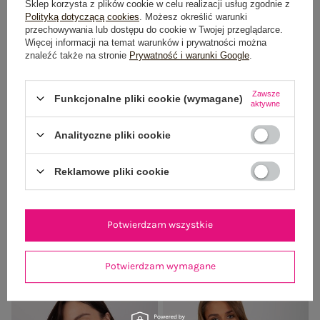
Sklep korzysta z plików cookie w celu realizacji usług zgodnie z
Polityką dotyczącą cookies
. Możesz określić warunki
przechowywania lub dostępu do cookie w Twojej przeglądarce.
Więcej informacji na temat warunków i prywatności można
znaleźć także na stronie
Prywatność i warunki Google
.
Zawsze
Funkcjonalne pliki cookie (wymagane)
aktywne
Analityczne pliki cookie
Reklamowe pliki cookie
Ciemnobeżowy futrzany komin
Beżowy damski komin o grubym
damski
splocie
Potwierdzam wszystkie
19,99 zł
19,99 zł
+4
+2
Potwierdzam wymagane
-33%
-50%