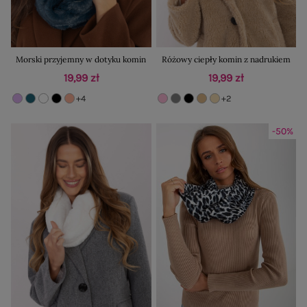
Morski przyjemny w dotyku komin
Różowy ciepły komin z nadrukiem
19,99 zł
19,99 zł
+4
+2
-50%