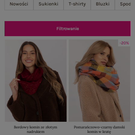
Nowości
Sukienki
T-shirty
Bluzki
Spodn
Filtrowanie
-20%
Bordowy komin ze złotym
Pomarańczowo-czarny damski
nadrukiem
komin w kratę