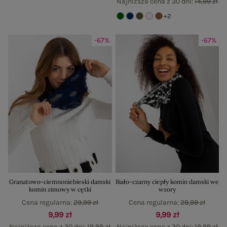
Najniższa cena z 30 dni:
14,99 zł
+2
-67%
-67%
Granatowo-ciemnoniebieski damski
Biało-czarny ciepły komin damski we
komin zimowy w cętki
wzory
Cena regularna:
29,99 zł
Cena regularna:
29,99 zł
9,99 zł
9,99 zł
Najniższa cena z 30 dni:
19,99 zł
Najniższa cena z 30 dni:
19,99 zł