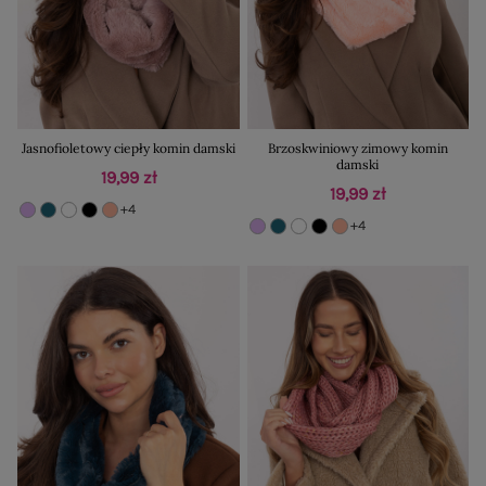
Jasnofioletowy ciepły komin damski
Brzoskwiniowy zimowy komin
damski
19,99 zł
19,99 zł
+4
+4