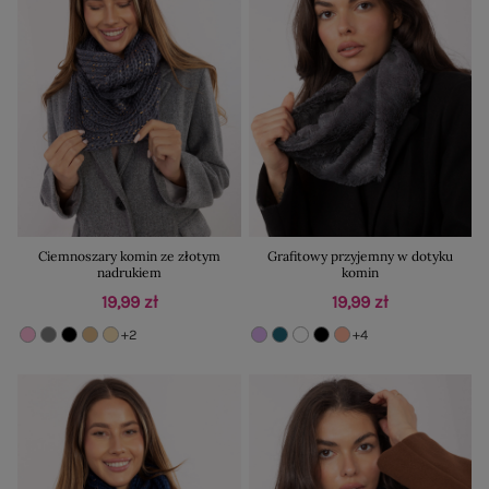
Ciemnoszary komin ze złotym
Grafitowy przyjemny w dotyku
nadrukiem
komin
19,99 zł
19,99 zł
+2
+4