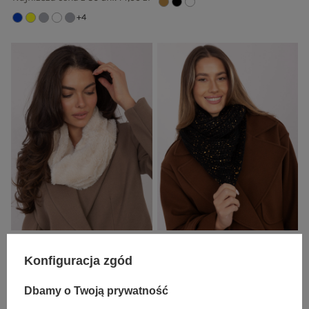
+4
Jasnobeżowy futrzany komin damski
Czarny zimowy komin damski
Konfiguracja zgód
19,99 zł
19,99 zł
+4
+2
Dbamy o Twoją prywatność