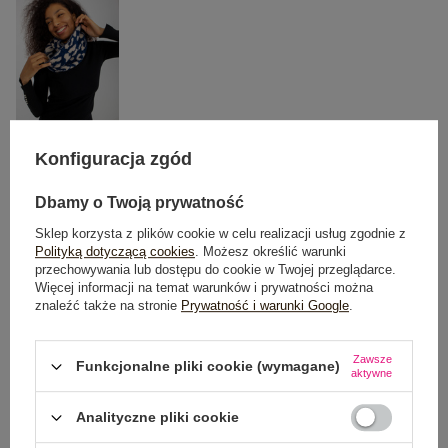
Konfiguracja zgód
One size
Dbamy o Twoją prywatność
Sklep korzysta z plików cookie w celu realizacji usług zgodnie z
DODAJ DO KOSZYKA
Polityką dotyczącą cookies
. Możesz określić warunki
przechowywania lub dostępu do cookie w Twojej przeglądarce.
Więcej informacji na temat warunków i prywatności można
Możesz kupić także poprzez:
znaleźć także na stronie
Prywatność i warunki Google
.
Zawsze
Funkcjonalne pliki cookie (wymagane)
aktywne
Dostawa
od 7,99 zł
Analityczne pliki cookie
Do darmowej dostawy brakuje
200,00 zł