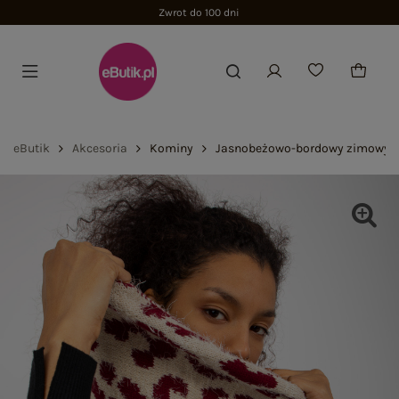
Zwrot do 100 dni
eButik
Akcesoria
Kominy
Jasnobeżowo-bordowy zimowy k