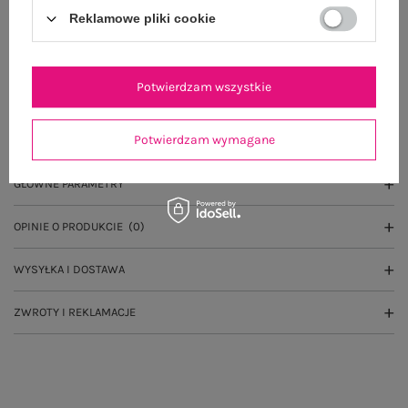
Reklamowe pliki cookie
Wysyłka
jutro
100 dni na zwrot
Potwierdzam wszystkie
Potwierdzam wymagane
OPIS PRODUKTU
GŁÓWNE PARAMETRY
OPINIE O PRODUKCIE
(0)
WYSYŁKA I DOSTAWA
ZWROTY I REKLAMACJE