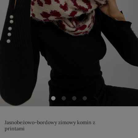
Jasnobeżowo-bordowy zimowy komin z
printami