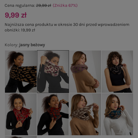
Cena regularna:
29,99 zł
(Zniżka
67
%
)
9,99 zł
Najniższa cena produktu w okresie 30 dni przed wprowadzeniem
obniżki:
19,99 zł
Kolory
:
jasny beżowy