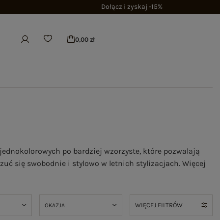
Dołącz i zyskaj -15%
0,00 zł
 jednokolorowych po bardziej wzorzyste, które pozwalają
uć się swobodnie i stylowo w letnich stylizacjach. Więcej
WIĘCEJ FILTRÓW
OKAZJA