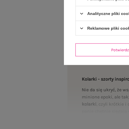
Turkusowe szorty kolarki z gumką
Serena
Analityczne pliki coo
Cena regularna:
49,99 z
29,99 zł
Reklamowe pliki coo
Najniższa cena z 30 dni:
20,
+2
Potwier
Kolarki - szorty insp
Nie da się ukryć, że w
minione epoki, ale ta
kolarki
, czyli krótkie
panie chętnie sięgają 
damskiej dzięki profe
i przenieśli je na gru