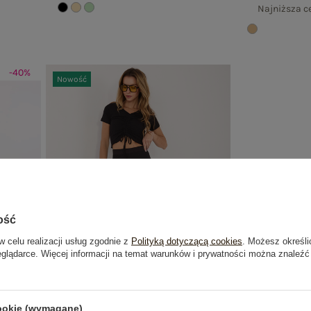
Najniższa c
-40%
Nowość
ość
w celu realizacji usług zgodnie z
Polityką dotyczącą cookies
. Możesz określi
eglądarce. Więcej informacji na temat warunków i prywatności można znaleźć
BESTSELLER
cookie (wymagane)