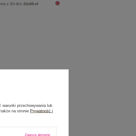
ena z 30 dni:
20,99 zł
ć warunki przechowywania lub
 także na stronie
Prywatność i
Zawsze aktywne