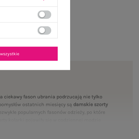
wszystkie
na ciekawy fason ubrania podrzucają nie tylko
h pomysłów ostatnich miesięcy są
damskie szorty
iezwykle popularnych fasonów odzieży, po które
orty kolarki pojawiły się w codziennej modzie
nci upodobali sobie właśnie spodenki typu kolarki
ansmisji słynnych zawodów rowerzystów, takich jak