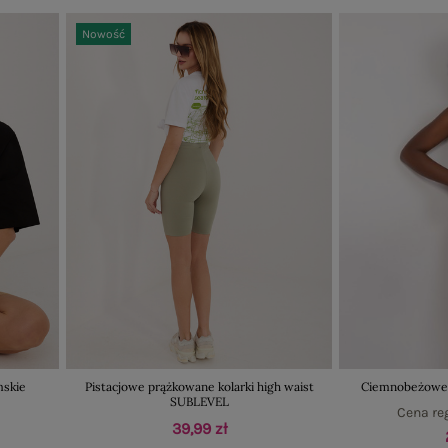
Nowość
mskie
Pistacjowe prążkowane kolarki high waist
Ciemnobeżowe s
SUBLEVEL
Cena re
39,99 zł