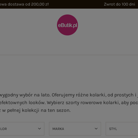
wa dostawa od 200,00 zł
Zwrot do 100 dni
ygodny wybór na lato. Oferujemy różne kolarki, od prostych i
efektownych looków. Wybierz szorty rowerowe kolarki, aby pocz
 w pełnej kolekcji na ten sezon.
OLOR
MARKA
STYL