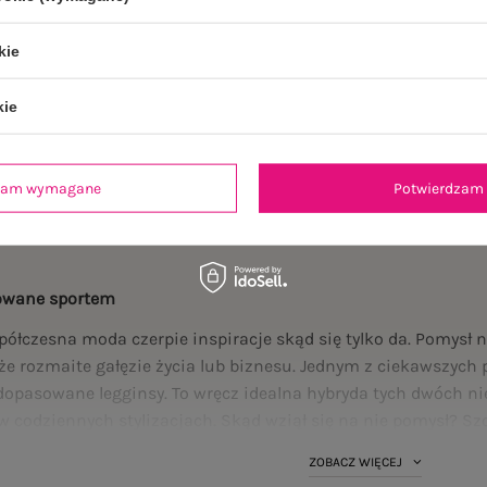
 w pasie
Czarne damskie kolarki w prążek
SUBLEVEL
kie
ł
39,99 zł
kie
99 zł
dzam wymagane
Potwierdzam 
irowane sportem
spółczesna moda czerpie inspiracje skąd się tylko da. Pomysł 
kże rozmaite gałęzie życia lub biznesu. Jednym z ciekawszyc
 i dopasowane legginsy. To wręcz idealna hybryda tych dwóch n
w codziennych stylizacjach. Skąd wziął się na nie pomysł? Sz
sjonalnemu strojowi sportowemu kolarzy. Mianowicie projekta
ZOBACZ WIĘCEJ
nt casualowej mody. Na pewno kojarzysz je z telewizyjnych tr