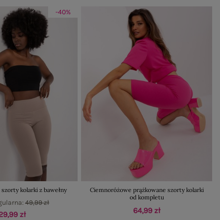
-40%
zorty kolarki z bawełny
Ciemnoróżowe prążkowane szorty kolarki
od kompletu
gularna:
49,99 zł
64,99 zł
29,99 zł