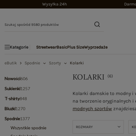
Wysyłka 24h
Darmo
Streetwear
Basic
Plus Size
Wyprzedaże
Kategorie
eButik
Spodnie
Szorty
Kolarki
KOLARKI
(
6
)
Nowości
606
Sukienki
1257
Kolarki damskie to modny i w
T-shirty
848
na tworzenie oryginalnych i 
modnych szortów
znajdziesz
Bluzki
1270
Spodnie
1377
ROZMIARY
K
Wszystkie spodnie