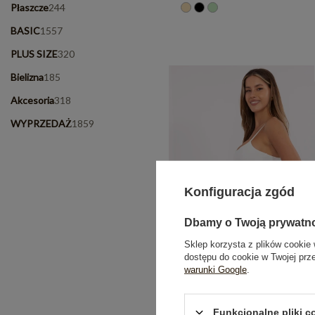
Płaszcze
244
BASIC
1557
PLUS SIZE
320
Bielizna
185
Akcesoria
318
WYPRZEDAŻ
1859
Konfiguracja zgód
Dbamy o Twoją prywatn
Sklep korzysta z plików cookie 
dostępu do cookie w Twojej prz
warunki Google
.
Funkcjonalne pliki 