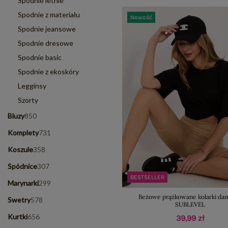
Spodnie letnie
Spodnie z materiału
Nowość
Spodnie jeansowe
Spodnie dresowe
Spodnie basic
Spodnie z ekoskóry
Legginsy
Szorty
Bluzy
850
Komplety
731
Koszule
358
Spódnice
307
BESTSELLER
Marynarki
299
Beżowe prążkowane kolarki da
Swetry
578
SUBLEVEL
Kurtki
656
39,99 zł