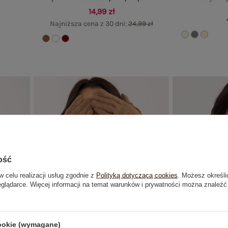
14,99 zł
Najniższa cena z 30 dni:
24,99 zł
ość
w celu realizacji usług zgodnie z
Polityką dotyczącą cookies
. Możesz określi
eglądarce. Więcej informacji na temat warunków i prywatności można znaleźć
cookie (wymagane)