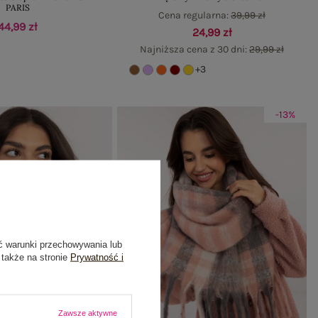
PARIS
Cena regularna:
39,99 zł
44,99 zł
24,99 zł
Najniższa cena z 30 dni:
29,99 zł
+3
-13%
ć warunki przechowywania lub
 także na stronie
Prywatność i
Zawsze aktywne