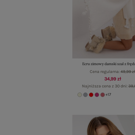
Ecru zimowy damski szal z fręd
Cena regularna:
49,99 z
34,99 zł
Najniższa cena z 30 dni:
39,
+17