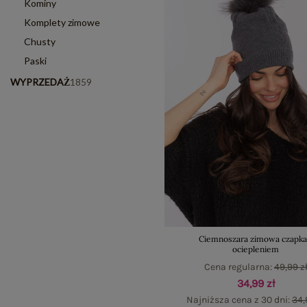
Kominy
Komplety zimowe
Chusty
Paski
WYPRZEDAŻ
1859
Ciemnoszara zimowa czapka
ociepleniem
Cena regularna:
49,99 z
34,99 zł
Najniższa cena z 30 dni:
34,