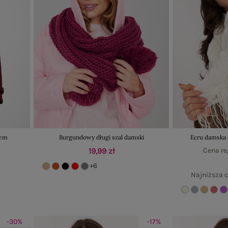
tem
Burgundowy długi szal damski
Ecru damska
19,99 zł
Cena re
+6
Najniższa c
-30%
-17%