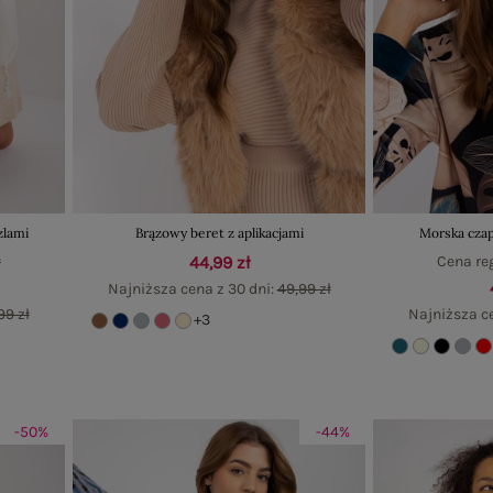
zlami
Brązowy beret z aplikacjami
Morska czap
ł
44,99 zł
Cena re
Najniższa cena z 30 dni:
49,99 zł
99 zł
Najniższa c
+3
-50%
-44%