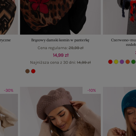
ryczne
Brązowy damski komin w panterkę
Czerwono-musz
ozdob
Cena regularna:
29,99 zł
14,99 zł
Najniższa cena z 30 dni:
14,99 zł
-30%
-10%