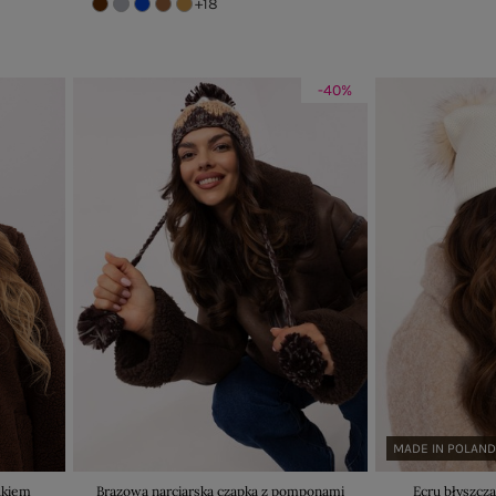
+18
-40%
MADE IN POLAN
ukiem
Brązowa narciarska czapka z pomponami
Ecru błyszcz