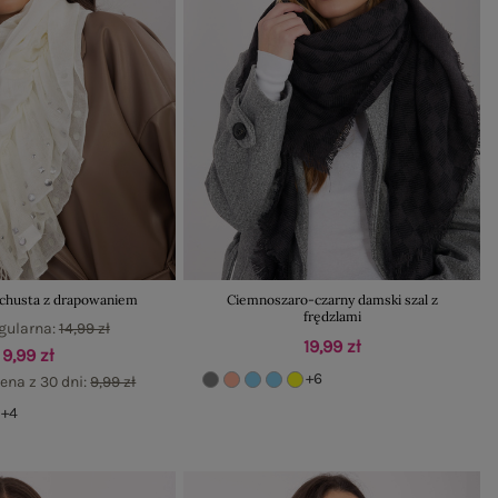
 chusta z drapowaniem
Ciemnoszaro-czarny damski szal z
frędzlami
gularna:
14,99 zł
19,99 zł
9,99 zł
+6
ena z 30 dni:
9,99 zł
+4