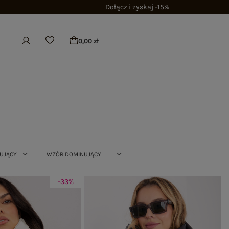
Dołącz i zyskaj -15%
0,00 zł
NUJĄCY
WZÓR DOMINUJĄCY
-33%