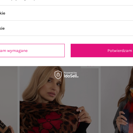
kie
apka w
Camelowe dotykowe rękawiczki damskie
Ciemnoszare
kie
27,99 zł
+1
dzam wymagane
Potwierdzam 
-50%