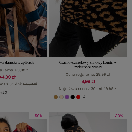
ka damska z aplikacją
Czarno-camelowy zimowy komin w
zwierzęce wzory
gularna:
59,99 zł
Cena regularna:
29,99 zł
44,99 zł
9,99 zł
ena z 30 dni:
54,99 zł
Najniższa cena z 30 dni:
19,99 zł
+20
+4
-50%
-20%