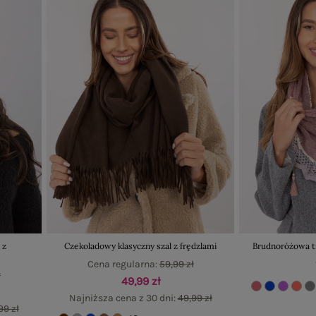
 z
Czekoladowy klasyczny szal z frędzlami
Brudnoróżowa tr
Cena regularna:
59,99 zł
ł
49,99 zł
Najniższa cena z 30 dni:
49,99 zł
99 zł