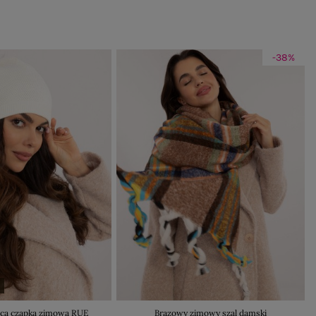
-38%
D
ąca czapka zimowa RUE
Brązowy zimowy szal damski