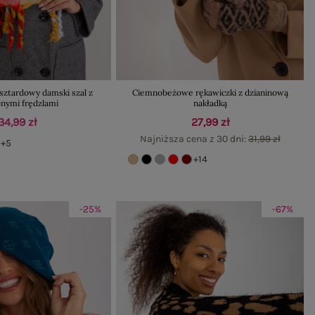
tardowy damski szal z
Ciemnobeżowe rękawiczki z dzianinową
nymi frędzlami
nakładką
34,99 zł
27,99 zł
Najniższa cena z 30 dni:
31,99 zł
+5
+14
-25%
-67%