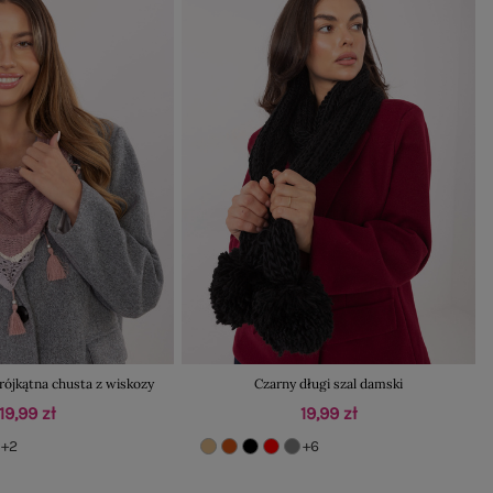
ójkątna chusta z wiskozy
Czarny długi szal damski
19,99 zł
19,99 zł
+2
+6