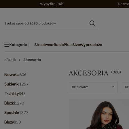
Wysyłka 24h
Darmo
Streetwear
Basic
Plus Size
Wyprzedaże
Kategorie
eButik
Akcesoria
AKCESORIA
(
320
)
Nowości
606
Sukienki
1257
ROZMIARY
K
T-shirty
848
Bluzki
1270
Spodnie
1377
Bluzy
850