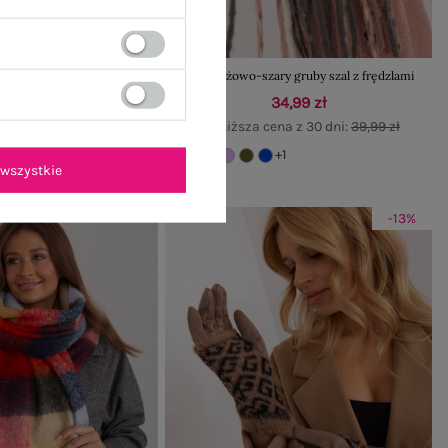
 damskie rękawiczki z
Jasnoróżowo-szary gruby szal z frędzlami
guzikami
34,99 zł
32,99 zł
Najniższa cena z 30 dni:
39,99 zł
+3
+1
wszystkie
-13%