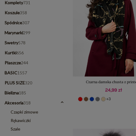
Komplety
731
Koszule
358
Spódnice
307
Marynarki
299
Swetry
578
Kurtki
656
Płaszcze
244
BASIC
1557
Czarna damska chusta z prin
PLUS SIZE
320
24,99 zł
Bielizna
185
+3
Akcesoria
318
Czapki zimowe
Rękawiczki
Szale