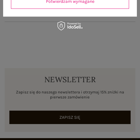
Potwierdzam wymagane
ZWROTY I REKLAMACJE
NEWSLETTER
Zapisz się do naszego newslettera i otrzymaj 15% zniżki na
pierwsze zamówienie
ZAPISZ SIĘ