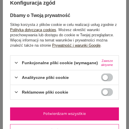
Konfiguracja zgód
Dbamy o Twoją prywatność
Sklep korzysta z plików cookie w celu realizacji usług zgodnie z
Dostawa
od 7,99 zł
Polityką dotyczącą cookies
. Możesz określić warunki
przechowywania lub dostępu do cookie w Twojej przeglądarce.
Do darmowej dostawy brakuje
200,00 zł
Więcej informacji na temat warunków i prywatności można
znaleźć także na stronie
Prywatność i warunki Google
.
Wysyłka w
poniedziałek
Zawsze
100 dni na zwrot
Funkcjonalne pliki cookie (wymagane)
aktywne
Analityczne pliki cookie
OPIS PRODUKTU
Reklamowe pliki cookie
GŁÓWNE PARAMETRY
Potwierdzam wszystkie
OPINIE O PRODUKCIE
(0)
WYSYŁKA I DOSTAWA