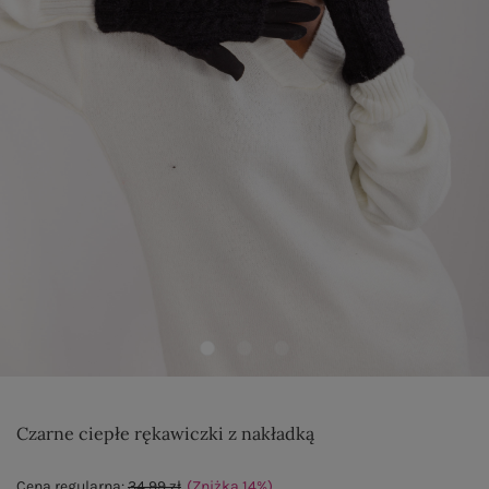
Czarne ciepłe rękawiczki z nakładką
Cena regularna:
34,99 zł
(Zniżka
14
%
)