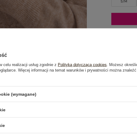
S/M
Mo
ość
Dost
w celu realizacji usług zgodnie z
Polityką dotyczącą cookies
. Możesz określi
eglądarce. Więcej informacji na temat warunków i prywatności można znaleźć
Do dar
Zamó
a wy
cookie (wymagane)
100 d
kie
kie