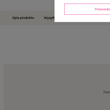
Potwier
Opis produktu
Wysyłka i dostawa
Zwroty i reklamac
Zapi