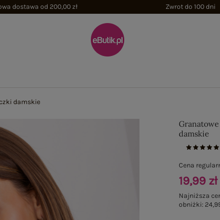
wa dostawa od 200,00 zł
Zwrot do 100 dni
czki damskie
Granatowe
damskie
Cena regular
19,99 zł
Najniższa ce
obniżki:
24,99