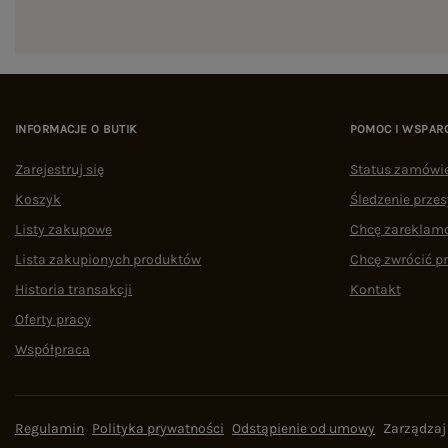
INFORMACJE O BUTIK
POMOC I WSPAR
Zarejestruj się
Status zamówi
Koszyk
Śledzenie przes
Listy zakupowe
Chcę zareklam
Lista zakupionych produktów
Chcę zwrócić p
Historia transakcji
Kontakt
Oferty pracy
Współpraca
Regulamin
Polityka prywatności
Odstąpienie od umowy
Zarządzaj