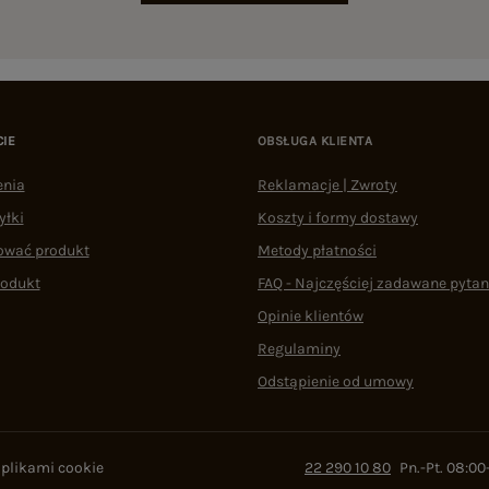
CIE
OBSŁUGA KLIENTA
enia
Reklamacje | Zwroty
yłki
Koszty i formy dostawy
ować produkt
Metody płatności
rodukt
FAQ - Najczęściej zadawane pytan
Opinie klientów
Regulaminy
Odstąpienie od umowy
 plikami cookie
22 290 10 80
Pn.-Pt. 08:00