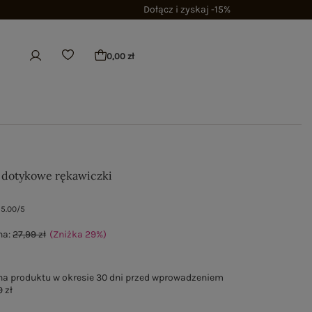
Dołącz i zyskaj -15%
0,00 zł
 dotykowe rękawiczki
5.00/5
na:
27,99 zł
(Zniżka
29
%
)
na produktu w okresie 30 dni przed wprowadzeniem
 zł