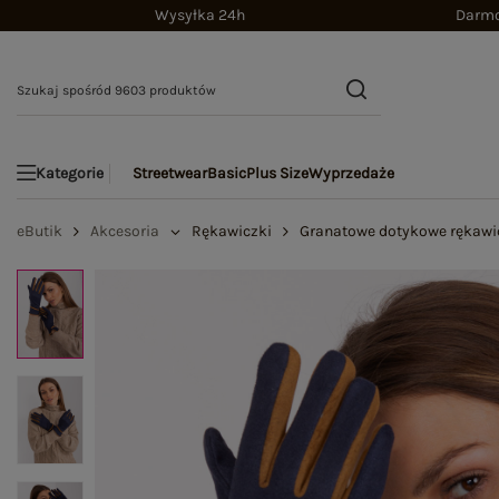
Wysyłka 24h
Darmo
Streetwear
Basic
Plus Size
Wyprzedaże
Kategorie
eButik
Akcesoria
Rękawiczki
Granatowe dotykowe rękawi