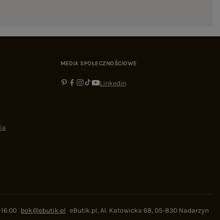
MEDIA SPOŁECZNOŚCIOWE
Linkedin
ia
-16:00
bok@ebutik.pl
eButik.pl
,
Al. Katowicka 68
,
05-830
Nadarzyn