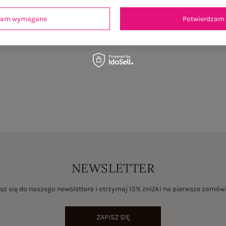
dzam wymagane
Potwierdzam 
je
Opinie o produkcie
(1)
NEWSLETTER
sz się do naszego newslettera i otrzymaj 15% zniżki na pierwsze zamów
ZAPISZ SIĘ