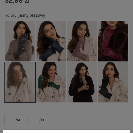
32,99 zł
Kolory
:
jasny brązowy
S/M
L/XL