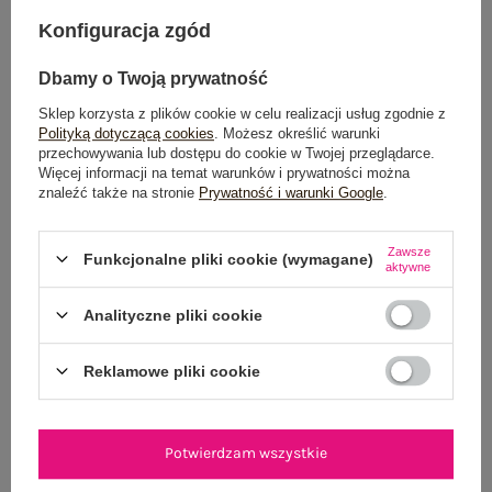
DODAJ DO KOSZYKA
Konfiguracja zgód
Możesz kupić także poprzez:
Dbamy o Twoją prywatność
Sklep korzysta z plików cookie w celu realizacji usług zgodnie z
Polityką dotyczącą cookies
. Możesz określić warunki
przechowywania lub dostępu do cookie w Twojej przeglądarce.
Więcej informacji na temat warunków i prywatności można
Dostawa
od 7,99 zł
znaleźć także na stronie
Prywatność i warunki Google
.
Do darmowej dostawy brakuje
200,00 zł
Zawsze
Funkcjonalne pliki cookie (wymagane)
Wysyłka w
poniedziałek
aktywne
100 dni na zwrot
Analityczne pliki cookie
Reklamowe pliki cookie
OPIS PRODUKTU
Potwierdzam wszystkie
GŁÓWNE PARAMETRY