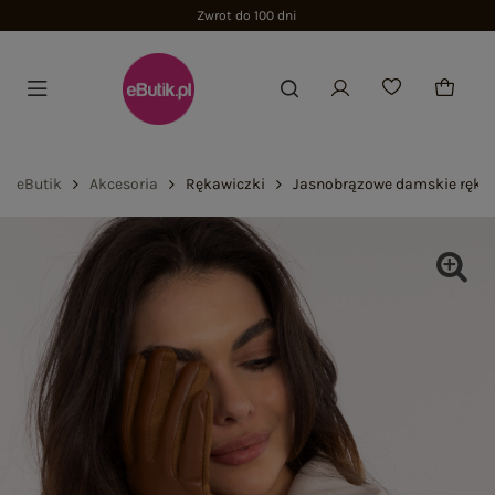
Zwrot do 100 dni
eButik
Akcesoria
Rękawiczki
Jasnobrązowe damskie rękaw