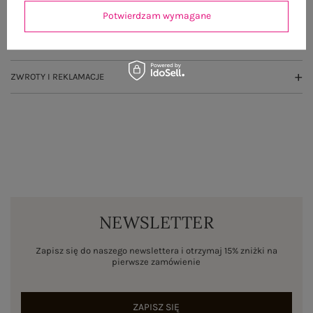
OPINIE O PRODUKCIE
(0)
Potwierdzam wymagane
WYSYŁKA I DOSTAWA
ZWROTY I REKLAMACJE
NEWSLETTER
Zapisz się do naszego newslettera i otrzymaj 15% zniżki na
pierwsze zamówienie
ZAPISZ SIĘ