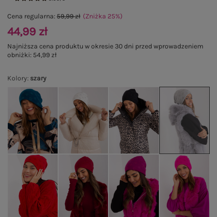
Cena regularna:
59,99 zł
(Zniżka
25
%
)
44,99 zł
Najniższa cena produktu w okresie 30 dni przed wprowadzeniem
obniżki:
54,99 zł
Kolory
:
szary