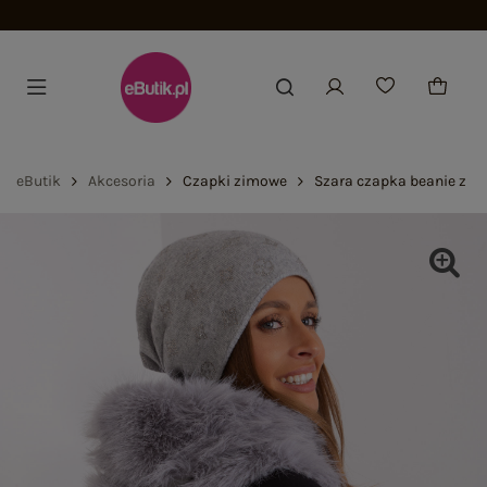
Do
eButik
Akcesoria
Czapki zimowe
Szara czapka beanie z bł