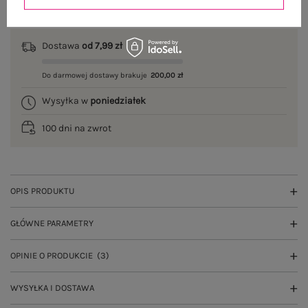
Dostawa
od 7,99 zł
Do darmowej dostawy brakuje
200,00 zł
Wysyłka w
poniedziałek
100 dni na zwrot
OPIS PRODUKTU
GŁÓWNE PARAMETRY
OPINIE O PRODUKCIE
(3)
WYSYŁKA I DOSTAWA