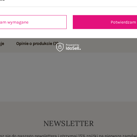
dzam wymagane
Potwierdzam 
je
Opinie o produkcie
(3)
NEWSLETTER
sz się do naszego newslettera i otrzymaj 15% zniżki na pierwsze zamów