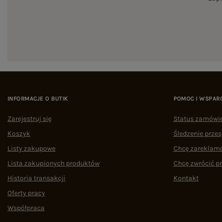
INFORMACJE O BUTIK
POMOC I WSPAR
Zarejestruj się
Status zamówi
Koszyk
Śledzenie przes
Listy zakupowe
Chcę zareklam
Lista zakupionych produktów
Chcę zwrócić p
Historia transakcji
Kontakt
Oferty pracy
Współpraca