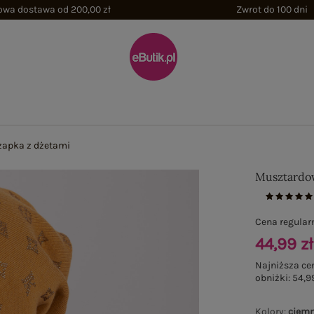
wa dostawa od 200,00 zł
Zwrot do 100 dni
apka z dżetami
Musztardow
Cena regular
44,99 zł
Najniższa ce
obniżki:
54,99
Kolory
:
ciemn