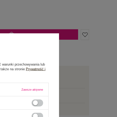
DODAJ DO KOSZYKA
żesz kupić także poprzez:
ć warunki przechowywania lub
 także na stronie
Prywatność i
awa
od 7,99 zł
mowej dostawy brakuje
200,00 zł
Zawsze aktywne
w w ciągu
04:07:24 sek.
,
ślemy
jeszcze dzisiaj!
ni na zwrot