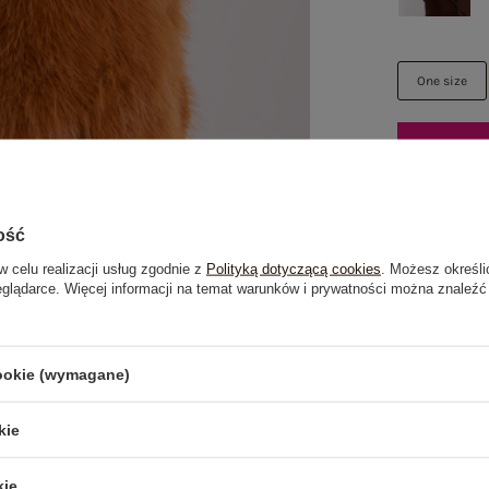
One size
Mo
ość
w celu realizacji usług zgodnie z
Polityką dotyczącą cookies
. Możesz określi
eglądarce. Więcej informacji na temat warunków i prywatności można znaleźć
Dost
Do dar
cookie (wymagane)
Zamó
a wy
kie
100 d
kie