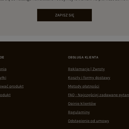
ZAPISZ SIĘ
CIE
OBSŁUGA KLIENTA
enia
Reklamacje | Zwroty
yłki
Koszty i formy dostawy
ować produkt
Metody płatności
rodukt
FAQ - Najczęściej zadawane pytan
Opinie klientów
Regulaminy
Odstąpienie od umowy