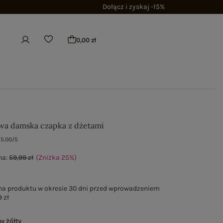
Dołącz i zyskaj -15%
0,00 zł
a damska czapka z dżetami
5.00/5
na:
59,99 zł
(Zniżka
25
%
)
na produktu w okresie 30 dni przed wprowadzeniem
 zł
y żółty