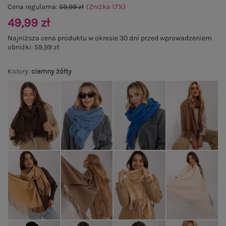
Cena regularna:
59,99 zł
(Zniżka
17
%
)
49,99 zł
Najniższa cena produktu w okresie 30 dni przed wprowadzeniem
obniżki:
59,99 zł
Kolory
:
ciemny żółty