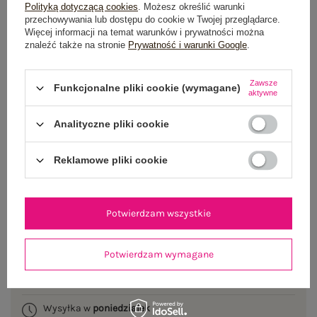
Polityką dotyczącą cookies
. Możesz określić warunki
przechowywania lub dostępu do cookie w Twojej przeglądarce.
Więcej informacji na temat warunków i prywatności można
znaleźć także na stronie
Prywatność i warunki Google
.
Zawsze
Funkcjonalne pliki cookie (wymagane)
aktywne
One size
Analityczne pliki cookie
DODAJ DO KOSZYKA
Reklamowe pliki cookie
Możesz kupić także poprzez:
Potwierdzam wszystkie
Dostawa
od 7,99 zł
Potwierdzam wymagane
Do darmowej dostawy brakuje
200,00 zł
Wysyłka w
poniedziałek