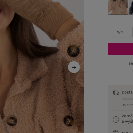
S/M
Mo
Dost
Do dar
Zamó
a wy