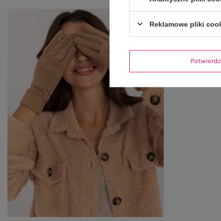
Reklamowe pliki coo
Potwier