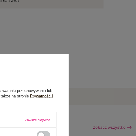
ni na zwrot
ć warunki przechowywania lub
 także na stronie
Prywatność i
Zawsze aktywne
Zobacz wszystko