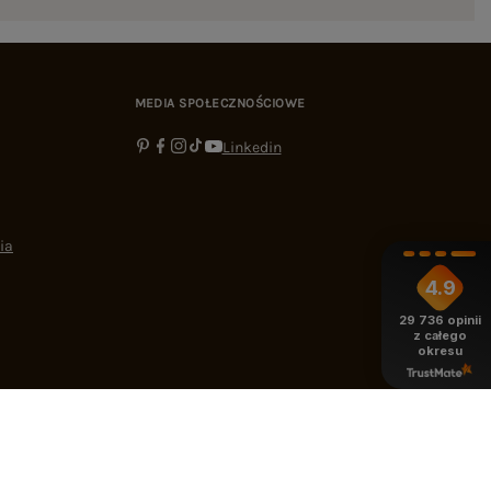
MEDIA SPOŁECZNOŚCIOWE
Linkedin
ia
4.9
29 736
opinii
z całego
okresu
-16:00
bok@ebutik.pl
eButik.pl
,
Al. Katowicka 68
,
05-830
Nadarzyn