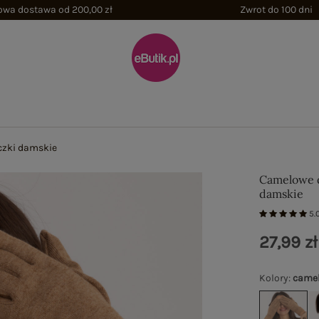
wa dostawa od 200,00 zł
Zwrot do 100 dni
czki damskie
Camelowe 
damskie
5.
27,99 zł
Kolory
:
came