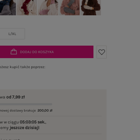
L/XL
DODAJ DO KOSZYKA
żesz kupić także poprzez:
awa
od 7,99 zł
mowej dostawy brakuje
200,00 zł
w w ciągu
05:03:04 sek.
,
ślemy
jeszcze dzisiaj!