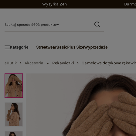
Wysyłka 24h
Darmo
Streetwear
Basic
Plus Size
Wyprzedaże
Kategorie
eButik
Akcesoria
Rękawiczki
Camelowe dotykowe rękawi