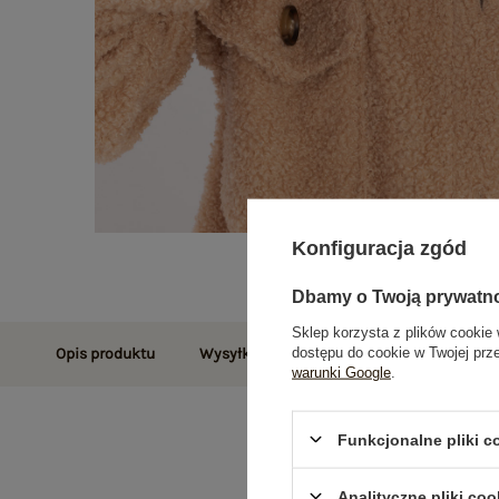
Konfiguracja zgód
Dbamy o Twoją prywatn
Sklep korzysta z plików cookie 
dostępu do cookie w Twojej prz
Opis produktu
Wysyłka i dostawa
Zwroty i reklamac
warunki Google
.
Funkcjonalne pliki 
Analityczne pliki coo