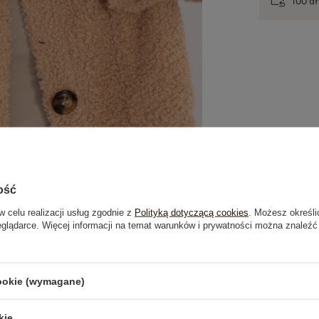
100 d
ość
w celu realizacji usług zgodnie z
Polityką dotyczącą cookies
. Możesz określi
eglądarce. Więcej informacji na temat warunków i prywatności można znaleźć
je
Opinie o produkcie
(1)
cookie (wymagane)
OSTATNIO OGLĄDANE
kie