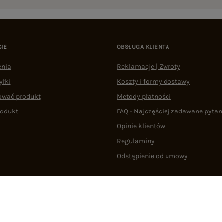
CIE
OBSŁUGA KLIENTA
enia
Reklamacje | Zwroty
yłki
Koszty i formy dostawy
ować produkt
Metody płatności
rodukt
FAQ - Najczęściej zadawane pytan
Opinie klientów
Regulaminy
Odstąpienie od umowy
 plikami cookie
22 290 10 80
Pn.-Pt. 08:00