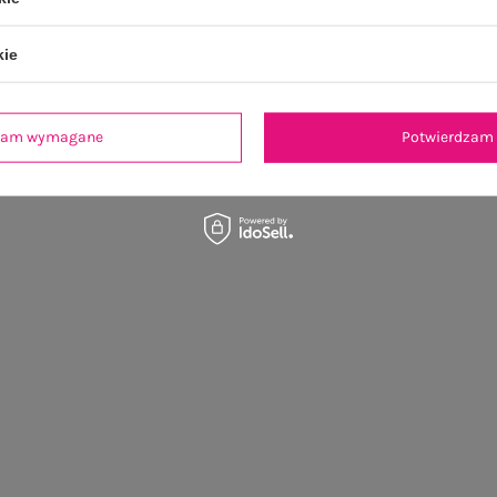
kie
dzam wymagane
Potwierdzam 