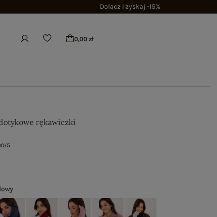
Dołącz i zyskaj -15%
0,00 zł
dotykowe rękawiczki
00/5
lowy