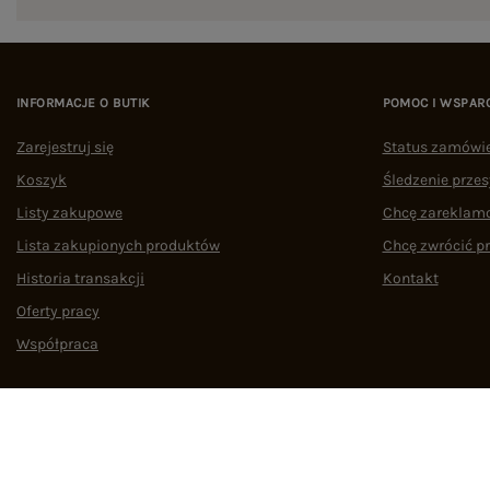
INFORMACJE O BUTIK
POMOC I WSPAR
Zarejestruj się
Status zamówi
Koszyk
Śledzenie przes
Listy zakupowe
Chcę zareklam
Lista zakupionych produktów
Chcę zwrócić p
Historia transakcji
Kontakt
Oferty pracy
Współpraca
Regulamin
Polityka prywatności
Odstąpienie od umowy
Zarządzaj