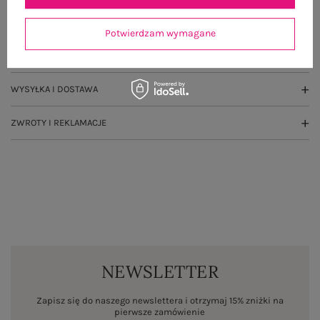
GŁÓWNE PARAMETRY
Potwierdzam wymagane
OPINIE O PRODUKCIE
(0)
WYSYŁKA I DOSTAWA
ZWROTY I REKLAMACJE
NEWSLETTER
Zapisz się do naszego newslettera i otrzymaj 15% zniżki na
pierwsze zamówienie