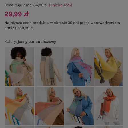
Cena regularna:
54,99 zł
(Zniżka
45
%
)
29,99 zł
Najniższa cena produktu w okresie 30 dni przed wprowadzeniem
obniżki:
39,99 zł
Kolory
:
jasny pomarańczowy