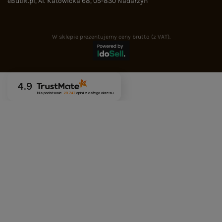
eButik.pl
,
Al. Katowicka 68
,
05-830
Nadarzyn
W sklepie prezentujemy ceny brutto (z VAT).
4.9
Na podstawie
29 747
opinii
z całego okresu