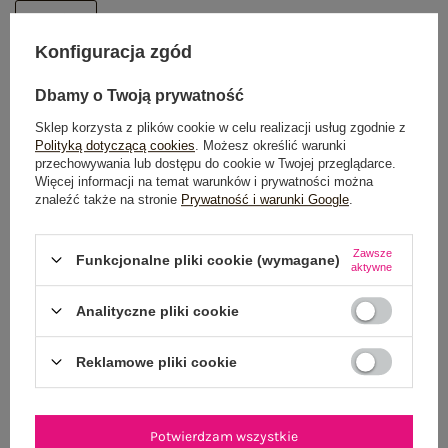
One size
Konfiguracja zgód
DODAJ DO KOSZYKA
Dbamy o Twoją prywatność
Możesz kupić także poprzez:
Sklep korzysta z plików cookie w celu realizacji usług zgodnie z
Polityką dotyczącą cookies
. Możesz określić warunki
przechowywania lub dostępu do cookie w Twojej przeglądarce.
Więcej informacji na temat warunków i prywatności można
znaleźć także na stronie
Prywatność i warunki Google
.
Dostawa
od 7,99 zł
Zawsze
Funkcjonalne pliki cookie (wymagane)
Do darmowej dostawy brakuje
200,00 zł
aktywne
Wysyłka w
poniedziałek
Analityczne pliki cookie
100 dni na zwrot
Reklamowe pliki cookie
OPIS PRODUKTU
Potwierdzam wszystkie