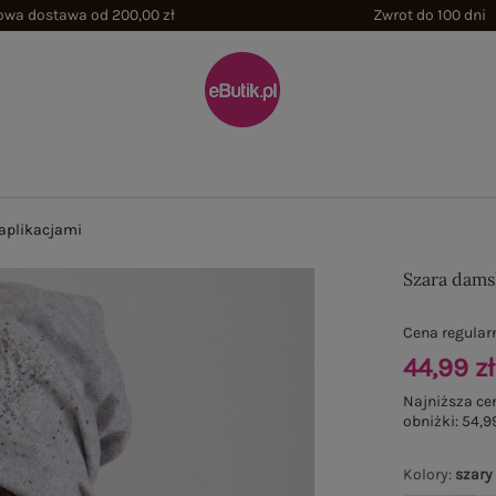
wa dostawa od 200,00 zł
Zwrot do 100 dni
aplikacjami
Szara dams
Cena regular
44,99 zł
Najniższa ce
obniżki:
54,99
Kolory
:
szary