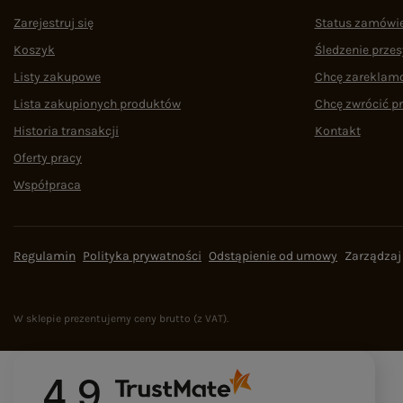
Zarejestruj się
Status zamówi
Koszyk
Śledzenie przes
Listy zakupowe
Chcę zareklam
Lista zakupionych produktów
Chcę zwrócić p
Historia transakcji
Kontakt
Oferty pracy
Współpraca
Regulamin
Polityka prywatności
Odstąpienie od umowy
Zarządzaj
W sklepie prezentujemy ceny brutto (z VAT).
4.9