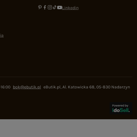
Linkedin
ia
-16:00
bok@ebutik.pl
eButik.pl
,
Al. Katowicka 68
,
05-830
Nadarzyn