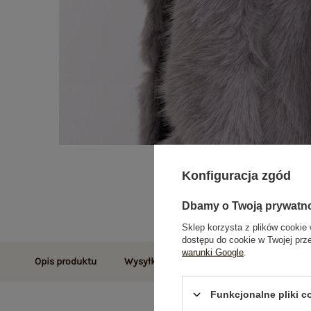
Konfiguracja zgód
Dbamy o Twoją prywatn
Sklep korzysta z plików cookie 
dostępu do cookie w Twojej prz
warunki Google
.
Opis produktu
Wysyłka i dostawa
Zwroty i reklamac
Funkcjonalne pliki 