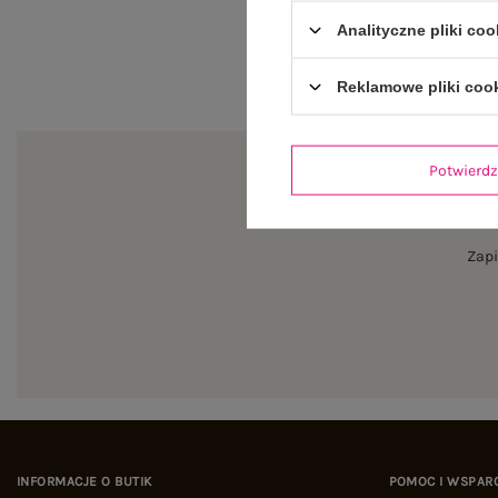
Analityczne pliki coo
Reklamowe pliki coo
Potwier
Zapi
INFORMACJE O BUTIK
POMOC I WSPAR