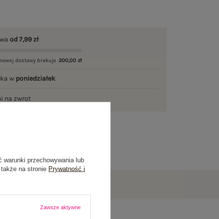
awa
od 7,99 zł
mowej dostawy brakuje
200,00 zł
łka w
poniedziałek
ni na zwrot
ć warunki przechowywania lub
 także na stronie
Prywatność i
Zawsze aktywne