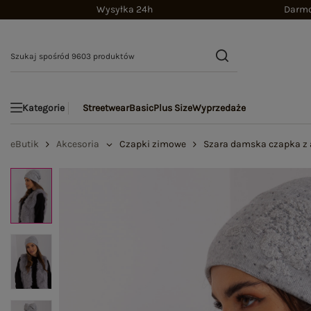
Wysyłka 24h
Darmo
Streetwear
Basic
Plus Size
Wyprzedaże
Kategorie
eButik
Akcesoria
Czapki zimowe
Szara damska czapka z 