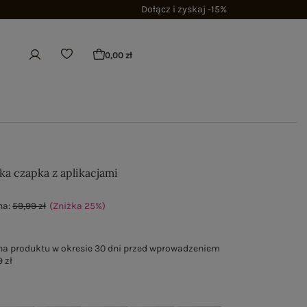
Dołącz i zyskaj -15%
0,00 zł
ka czapka z aplikacjami
na:
59,99 zł
(Zniżka
25
%
)
na produktu w okresie 30 dni przed wprowadzeniem
 zł