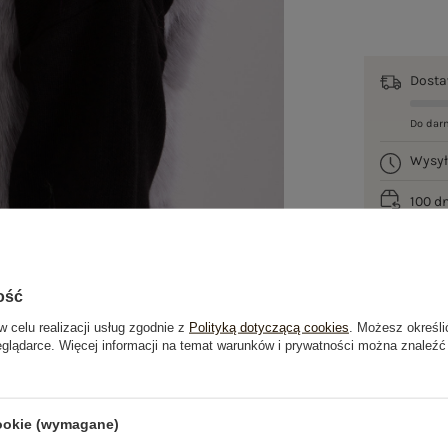
Dost
Do dar
Wysy
100 d
ość
w celu realizacji usług zgodnie z
Polityką dotyczącą cookies
. Możesz określi
eglądarce. Więcej informacji na temat warunków i prywatności można znaleźć
je
Opinie o produkcie
(0)
cookie (wymagane)