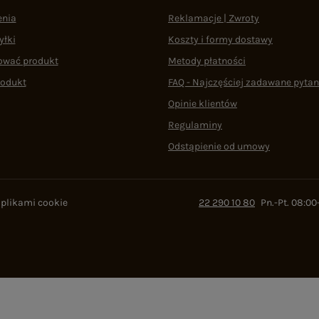
enia
Reklamacje | Zwroty
yłki
Koszty i formy dostawy
ować produkt
Metody płatności
rodukt
FAQ - Najczęściej zadawane pytan
Opinie klientów
Regulaminy
Odstąpienie od umowy
 plikami cookie
22 290 10 80
Pn.-Pt. 08:00