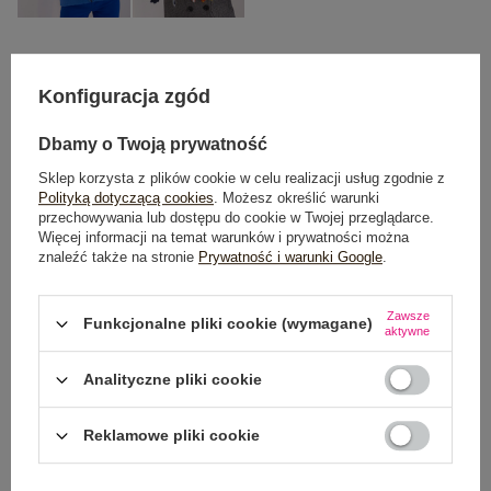
One size
Konfiguracja zgód
Dbamy o Twoją prywatność
DODAJ DO KOSZYKA
Sklep korzysta z plików cookie w celu realizacji usług zgodnie z
Polityką dotyczącą cookies
. Możesz określić warunki
Możesz kupić także poprzez:
przechowywania lub dostępu do cookie w Twojej przeglądarce.
Więcej informacji na temat warunków i prywatności można
znaleźć także na stronie
Prywatność i warunki Google
.
Dostawa
od 7,99 zł
Zawsze
Funkcjonalne pliki cookie (wymagane)
aktywne
Do darmowej dostawy brakuje
200,00 zł
Analityczne pliki cookie
Wysyłka w
poniedziałek
Reklamowe pliki cookie
100 dni na zwrot