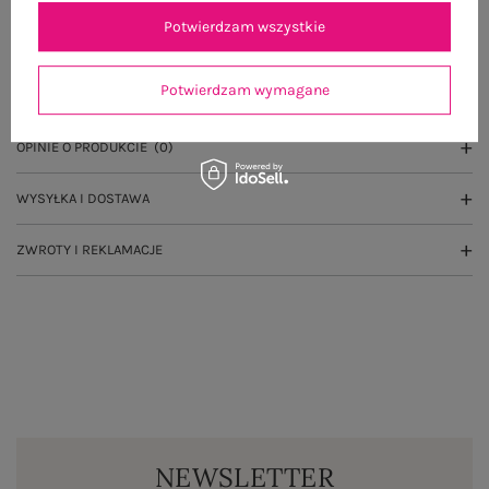
Potwierdzam wszystkie
OPIS PRODUKTU
Potwierdzam wymagane
GŁÓWNE PARAMETRY
OPINIE O PRODUKCIE
(0)
WYSYŁKA I DOSTAWA
ZWROTY I REKLAMACJE
NEWSLETTER