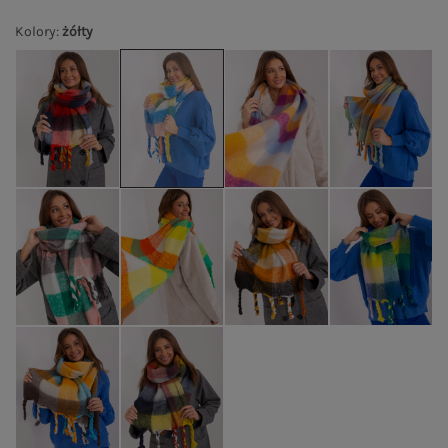
Kolory
:
żółty