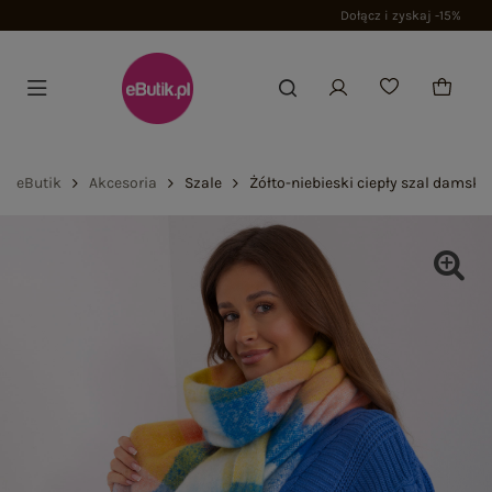
Dołącz i zyskaj -15%
eButik
Akcesoria
Szale
Żółto-niebieski ciepły szal damski