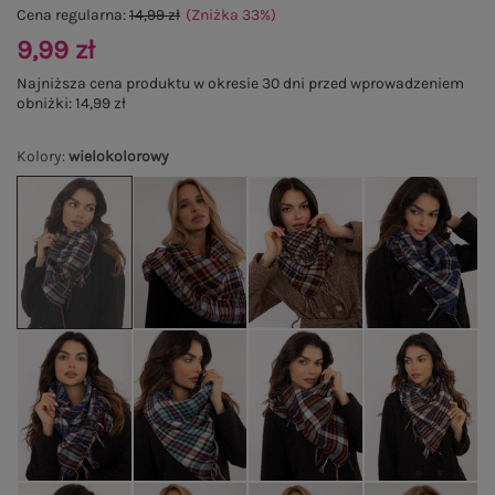
Cena regularna:
14,99 zł
(Zniżka
33
%
)
9,99 zł
Najniższa cena produktu w okresie 30 dni przed wprowadzeniem
obniżki:
14,99 zł
Kolory
:
wielokolorowy