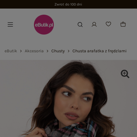
Zwrot do 100 dni
eButik
Akcesoria
Chusty
Chusta arafatka z frędzlami