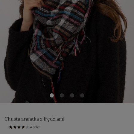
Chusta arafatka z frędzlami
4.33/5