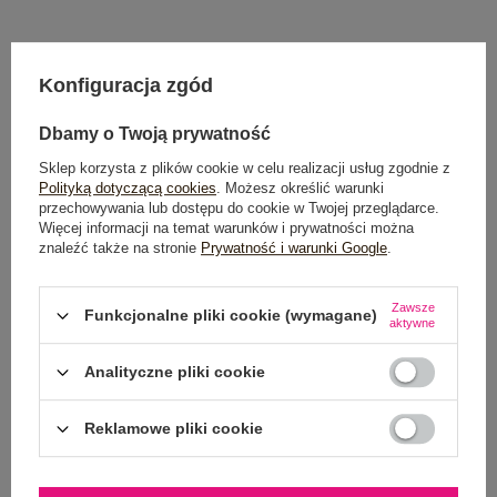
Konfiguracja zgód
Dostawa
od 7,99 zł
Dbamy o Twoją prywatność
Do darmowej dostawy brakuje
200,00 zł
Sklep korzysta z plików cookie w celu realizacji usług zgodnie z
Wysyłka
jutro
Polityką dotyczącą cookies
. Możesz określić warunki
przechowywania lub dostępu do cookie w Twojej przeglądarce.
100 dni na zwrot
Więcej informacji na temat warunków i prywatności można
znaleźć także na stronie
Prywatność i warunki Google
.
Zawsze
Funkcjonalne pliki cookie (wymagane)
OPIS PRODUKTU
aktywne
Analityczne pliki cookie
GŁÓWNE PARAMETRY
OPINIE O PRODUKCIE
(3)
Reklamowe pliki cookie
WYSYŁKA I DOSTAWA