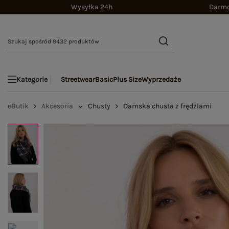
Wysyłka 24h
Darmo
Streetwear
Basic
Plus Size
Wyprzedaże
Kategorie
eButik
Akcesoria
Chusty
Damska chusta z frędzlami