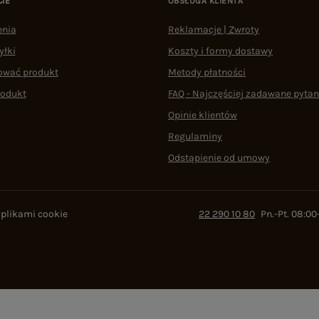
CIE
OBSŁUGA KLIENTA
enia
Reklamacje | Zwroty
yłki
Koszty i formy dostawy
ować produkt
Metody płatności
rodukt
FAQ - Najczęściej zadawane pytan
Opinie klientów
Regulaminy
Odstąpienie od umowy
 plikami cookie
22 290 10 80
Pn.-Pt. 08:00