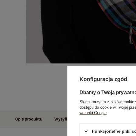
Konfiguracja zgód
Dbamy o Twoją prywatn
Sklep korzysta z plików cookie 
dostępu do cookie w Twojej prz
warunki Google
.
Opis produktu
Wysyłka i dostawa
Zwroty i reklamac
Funkcjonalne pliki 