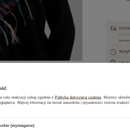
Mo
Dost
Do dar
Wysy
100 d
ość
w celu realizacji usług zgodnie z
Polityką dotyczącą cookies
. Możesz określi
eglądarce. Więcej informacji na temat warunków i prywatności można znaleźć
je
Opinie o produkcie
(3)
cookie (wymagane)