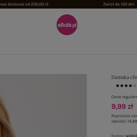
wa dostawa od 200,00 zł
Zwrot do 100 dni
Damska chu
Cena regular
9,99 zł
Najniższa ce
obniżki:
14,99
Kolory
:
wielo