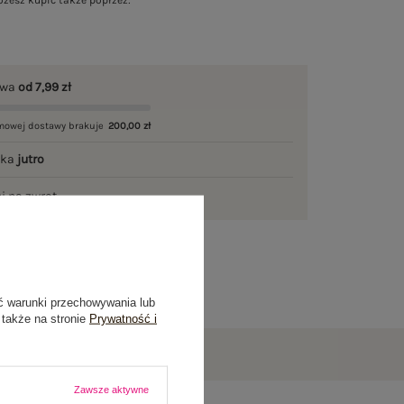
żesz kupić także poprzez:
awa
od 7,99 zł
mowej dostawy brakuje
200,00 zł
łka
jutro
ni na zwrot
ć warunki przechowywania lub
 także na stronie
Prywatność i
Zawsze aktywne