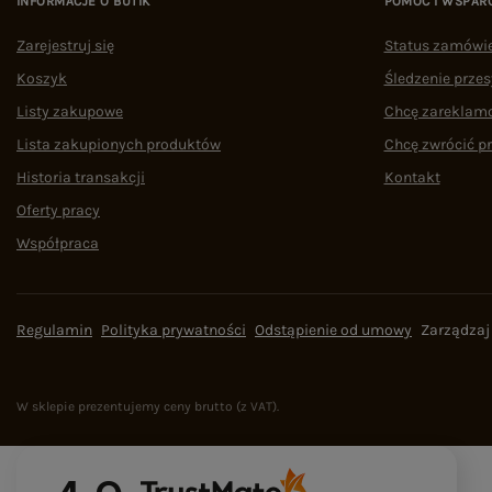
INFORMACJE O BUTIK
POMOC I WSPAR
Zarejestruj się
Status zamówi
Koszyk
Śledzenie przes
Listy zakupowe
Chcę zareklam
Lista zakupionych produktów
Chcę zwrócić p
Historia transakcji
Kontakt
Oferty pracy
Współpraca
Regulamin
Polityka prywatności
Odstąpienie od umowy
Zarządzaj
W sklepie prezentujemy ceny brutto (z VAT).