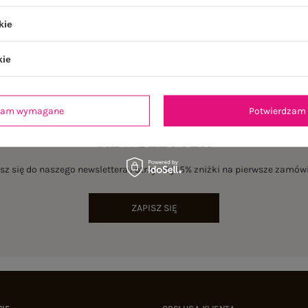
kie
kie
dzam wymagane
Potwierdzam 
NEWSLETTER
sz się do naszego newslettera i otrzymaj 15% zniżki na pierwsze zamów
ZAPISZ SIĘ