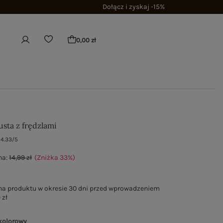
Dołącz i zyskaj -15%
0,00 zł
sta z frędzlami
4.33/5
na:
14,99 zł
(Zniżka
33
%
)
na produktu w okresie 30 dni przed wprowadzeniem
 zł
kolorowy