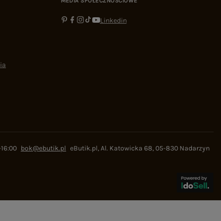
MEDIA SPOŁECZNOŚCIOWE
Linkedin
ia
-16:00
bok@ebutik.pl
eButik.pl
,
Al. Katowicka 68
,
05-830
Nadarzyn