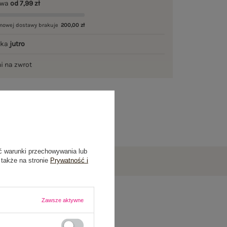
awa
od 7,99 zł
mowej dostawy brakuje
200,00 zł
łka
jutro
ni na zwrot
ć warunki przechowywania lub
 także na stronie
Prywatność i
Zawsze aktywne