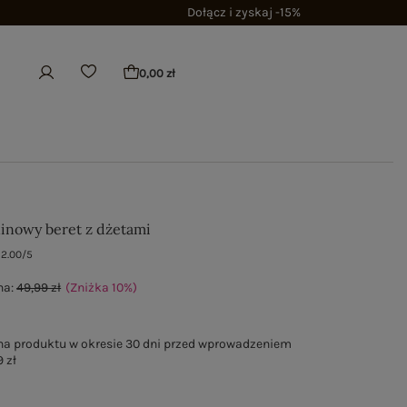
Dołącz i zyskaj -15%
0,00 zł
ninowy beret z dżetami
2.00/5
na:
49,99 zł
(Zniżka
10
%
)
na produktu w okresie 30 dni przed wprowadzeniem
 zł