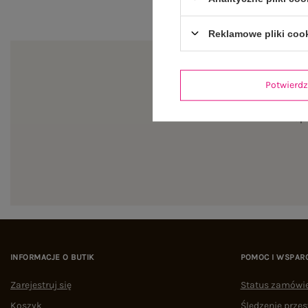
Reklamowe pliki coo
Potwier
Zapi
INFORMACJE O BUTIK
POMOC I WSPAR
Zarejestruj się
Status zamówi
Koszyk
Śledzenie przes