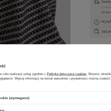
Dost
Do dar
Wysy
100 d
ość
w celu realizacji usług zgodnie z
Polityką dotyczącą cookies
. Możesz określi
eglądarce. Więcej informacji na temat warunków i prywatności można znaleźć
je
Opinie o produkcie
(1)
cookie (wymagane)
kie