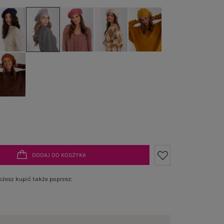
DODAJ DO KOSZYKA
żesz kupić także poprzez: