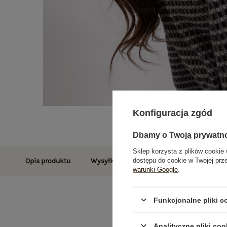
Konfiguracja zgód
Dbamy o Twoją prywatn
Sklep korzysta z plików cookie 
dostępu do cookie w Twojej prz
Opis produktu
Wysyłka i dostawa
Zwroty i reklamac
warunki Google
.
Funkcjonalne pliki 
Analityczne pliki coo