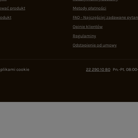
ować produkt
Metody płatności
rodukt
FAQ - Najczęściej zadawane pytan
Opinie klientów
Regulaminy
Odstąpienie od umowy
 plikami cookie
22 290 10 80
Pn.-Pt. 08:00