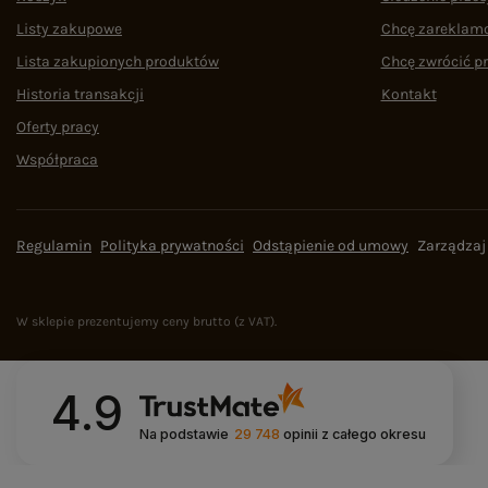
Listy zakupowe
Chcę zareklam
Lista zakupionych produktów
Chcę zwrócić p
Historia transakcji
Kontakt
Oferty pracy
Współpraca
Regulamin
Polityka prywatności
Odstąpienie od umowy
Zarządzaj
W sklepie prezentujemy ceny brutto (z VAT).
4.9
Na podstawie
29 748
opinii
z całego okresu