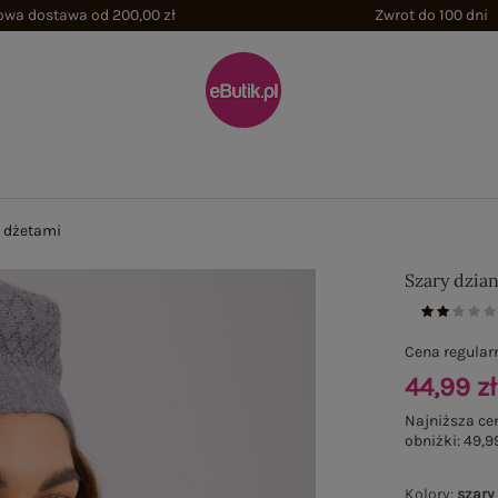
wa dostawa od 200,00 zł
Zwrot do 100 dni
z dżetami
Szary dzia
Cena regular
44,99 zł
Najniższa ce
obniżki:
49,99
Kolory
:
szary