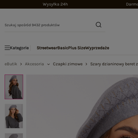
Wysyłka 24h
Darmo
Streetwear
Basic
Plus Size
Wyprzedaże
Kategorie
eButik
Akcesoria
Czapki zimowe
Szary dzianinowy beret 