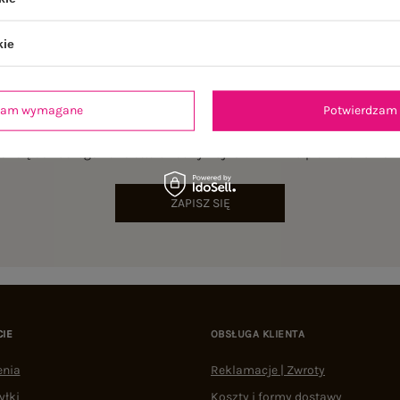
kie
dzam wymagane
Potwierdzam 
NEWSLETTER
sz się do naszego newslettera i otrzymaj 15% zniżki na pierwsze zamów
ZAPISZ SIĘ
CIE
OBSŁUGA KLIENTA
enia
Reklamacje | Zwroty
yłki
Koszty i formy dostawy