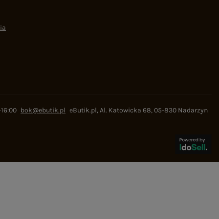
ia
-16:00
bok@ebutik.pl
eButik.pl
,
Al. Katowicka 68
,
05-830
Nadarzyn