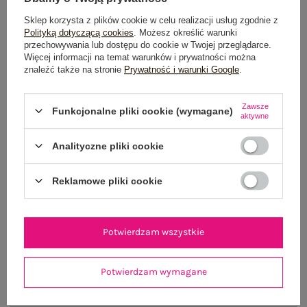
Dostawa
od 7,99 zł
Sklep korzysta z plików cookie w celu realizacji usług zgodnie z
Polityką dotyczącą cookies
. Możesz określić warunki
przechowywania lub dostępu do cookie w Twojej przeglądarce.
Do darmowej dostawy brakuje
200,00 zł
Więcej informacji na temat warunków i prywatności można
znaleźć także na stronie
Prywatność i warunki Google
.
Wysyłka w
poniedziałek
100 dni na zwrot
Zawsze
Funkcjonalne pliki cookie (wymagane)
aktywne
Analityczne pliki cookie
OPIS PRODUKTU
Reklamowe pliki cookie
GŁÓWNE PARAMETRY
OPINIE O PRODUKCIE
(8)
Potwierdzam wszystkie
WYSYŁKA I DOSTAWA
Potwierdzam wymagane
ZWROTY I REKLAMACJE