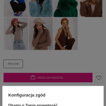
One size
DODAJ DO KOSZYKA
Możesz kupić także poprzez:
Konfiguracja zgód
Dbamy o Twoją prywatność