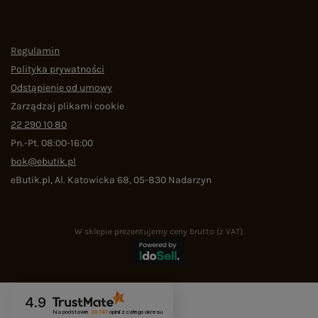
Regulamin
Polityka prywatności
Odstąpienie od umowy
Zarządzaj plikami cookie
22 290 10 80
Pn.-Pt. 08:00-16:00
bok@ebutik.pl
eButik.pl
,
Al. Katowicka 68
,
05-830
Nadarzyn
W sklepie prezentujemy ceny brutto (z VAT).
4.9
Na podstawie
29 747
opinii
z całego okresu