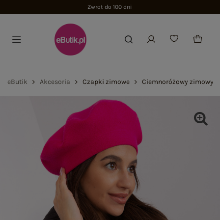
Zwrot do 100 dni
eButik
Akcesoria
Czapki zimowe
Ciemnoróżowy zimowy be