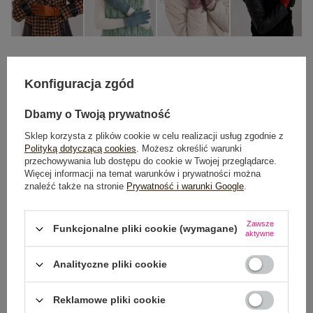
S/M
L/XL
Konfiguracja zgód
Dbamy o Twoją prywatność
DODAJ DO KOSZYKA
Sklep korzysta z plików cookie w celu realizacji usług zgodnie z
Polityką dotyczącą cookies
. Możesz określić warunki
Możesz kupić także poprzez:
przechowywania lub dostępu do cookie w Twojej przeglądarce.
Więcej informacji na temat warunków i prywatności można
znaleźć także na stronie
Prywatność i warunki Google
.
Dostawa
od 7,99 zł
Zawsze
Funkcjonalne pliki cookie (wymagane)
aktywne
Do darmowej dostawy brakuje
200,00 zł
Analityczne pliki cookie
Wysyłka w
poniedziałek
Reklamowe pliki cookie
100 dni na zwrot