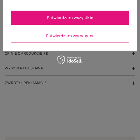
Potwierdzam wszystkie
OPIS PRODUKTU
Potwierdzam wymagane
GŁÓWNE PARAMETRY
OPINIE O PRODUKCIE
(1)
WYSYŁKA I DOSTAWA
ZWROTY I REKLAMACJE