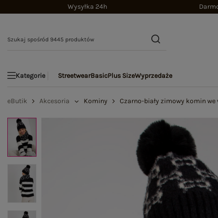
Wysyłka 24h
Darmo
Streetwear
Basic
Plus Size
Wyprzedaże
Kategorie
eButik
Akcesoria
Kominy
Czarno-biały zimowy komin we