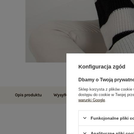
Konfiguracja zgód
Dbamy o Twoją prywatn
Sklep korzysta z plików cookie 
dostępu do cookie w Twojej prz
Opis produktu
Wysyłka i dostawa
Zwroty i reklamac
warunki Google
.
Funkcjonalne pliki 
Analityczne pliki coo