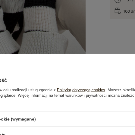
100 d
ość
w celu realizacji usług zgodnie z
Polityką dotyczącą cookies
. Możesz określi
eglądarce. Więcej informacji na temat warunków i prywatności można znaleźć
je
Opinie o produkcie
(1)
cookie (wymagane)
kie