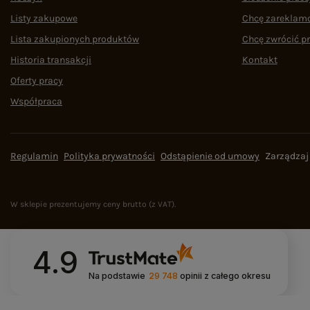
Listy zakupowe
Chcę zareklam
Lista zakupionych produktów
Chcę zwrócić p
Historia transakcji
Kontakt
Oferty pracy
Współpraca
Regulamin
Polityka prywatności
Odstąpienie od umowy
Zarządzaj
W sklepie prezentujemy ceny brutto (z VAT).
4.9
Na podstawie
29 748
opinii
z całego okresu