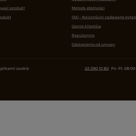
ować produkt
Metody płatności
rodukt
FAQ - Najczęściej zadawane pytan
Opinie klientów
Regulaminy
Odstąpienie od umowy
 plikami cookie
22 290 10 80
Pn.-Pt. 08:00