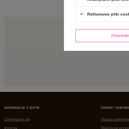
Reklamowe pliki coo
Potwier
Zapi
INFORMACJE O BUTIK
POMOC I WSPAR
Zarejestruj się
Status zamówi
Koszyk
Śledzenie przes