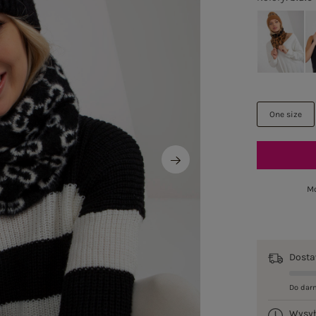
One size
Mo
Dost
Do dar
Wysy