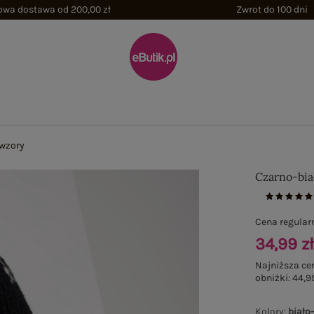
wa dostawa od 200,00 zł
Zwrot do 100 dni
 wzory
Czarno-bia
Cena regular
34,99 z
Najniższa ce
obniżki:
44,99
Kolory
:
biało