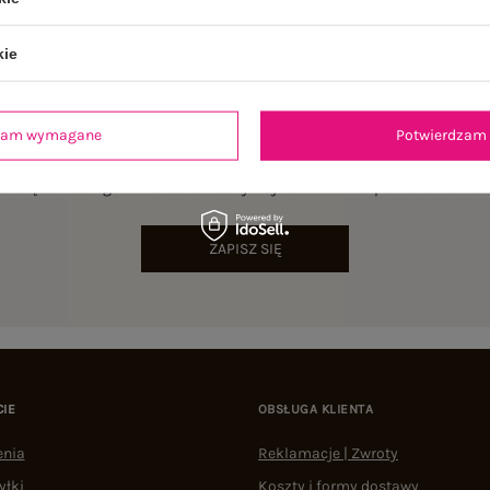
kie
dzam wymagane
Potwierdzam 
NEWSLETTER
sz się do naszego newslettera i otrzymaj 15% zniżki na pierwsze zamów
ZAPISZ SIĘ
CIE
OBSŁUGA KLIENTA
enia
Reklamacje | Zwroty
yłki
Koszty i formy dostawy