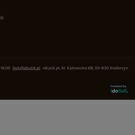
ia
-16:00
bok@ebutik.pl
eButik.pl
,
Al. Katowicka 68
,
05-830
Nadarzyn