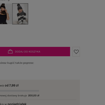
DODAJ DO KOSZYKA
żesz kupić także poprzez:
awa
od 7,99 zł
mowej dostawy brakuje
200,00 zł
łka w
poniedziałek