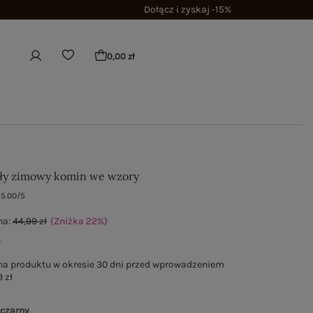
Dołącz i zyskaj -15%
0,00 zł
ły zimowy komin we wzory
5.00/5
na:
44,99 zł
(Zniżka
22
%
)
ł
na produktu w okresie 30 dni przed wprowadzeniem
 zł
-czarny