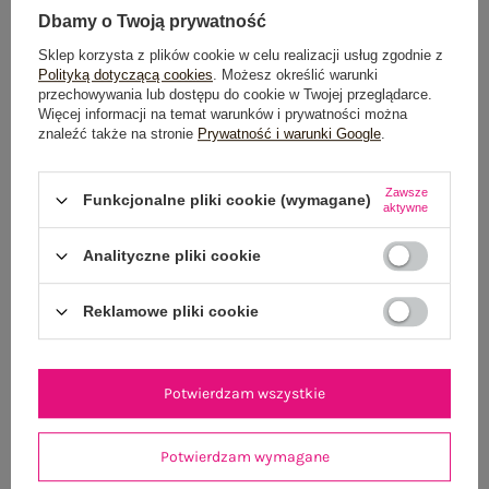
Dbamy o Twoją prywatność
Sklep korzysta z plików cookie w celu realizacji usług zgodnie z
Polityką dotyczącą cookies
. Możesz określić warunki
OPIS PRODUKTU
przechowywania lub dostępu do cookie w Twojej przeglądarce.
Więcej informacji na temat warunków i prywatności można
znaleźć także na stronie
Prywatność i warunki Google
.
GŁÓWNE PARAMETRY
OPINIE O PRODUKCIE
(1)
Zawsze
Funkcjonalne pliki cookie (wymagane)
aktywne
WYSYŁKA I DOSTAWA
Analityczne pliki cookie
ZWROTY I REKLAMACJE
Reklamowe pliki cookie
OSTATNIO OGLĄDANE
Potwierdzam wszystkie
Zobacz wszystko
Potwierdzam wymagane