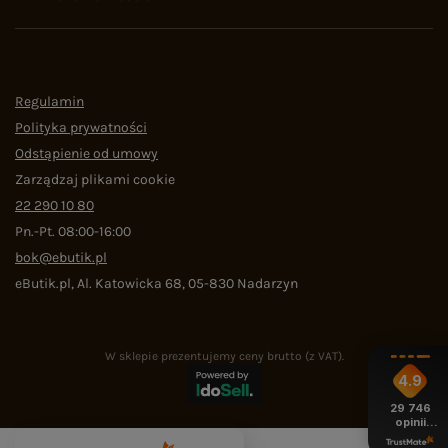
Regulamin
Polityka prywatności
Odstąpienie od umowy
Zarządzaj plikami cookie
22 290 10 80
Pn.-Pt. 08:00-16:00
bok@ebutik.pl
eButik.pl
,
Al. Katowicka 68
,
05-830
Nadarzyn
W sklepie prezentujemy ceny brutto (z VAT).
4.9
29 746
opinii
z całego