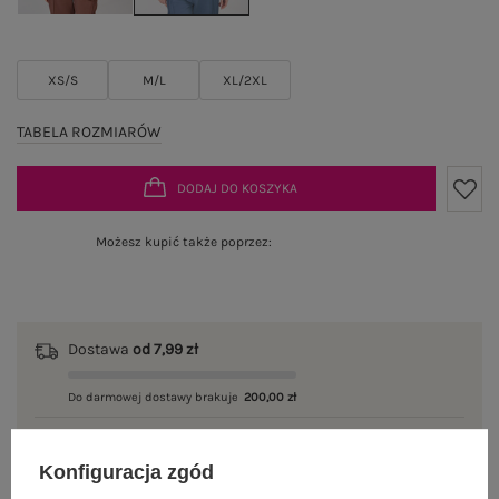
XS/S
M/L
XL/2XL
TABELA ROZMIARÓW
DODAJ DO KOSZYKA
Możesz kupić także poprzez:
Dostawa
od 7,99 zł
Do darmowej dostawy brakuje
200,00 zł
Wysyłka w
poniedziałek
Konfiguracja zgód
100 dni na zwrot