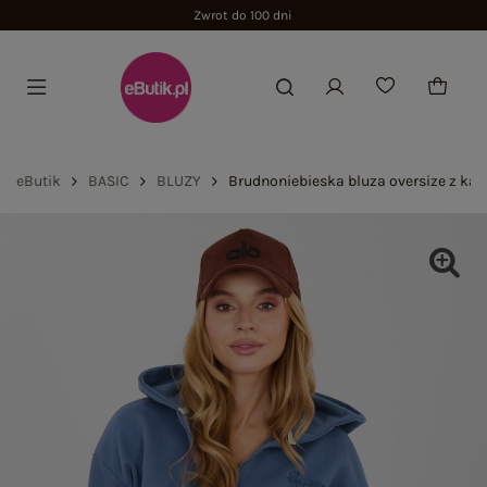
Zwrot do 100 dni
eButik
BASIC
BLUZY
Brudnoniebieska bluza oversize z ka