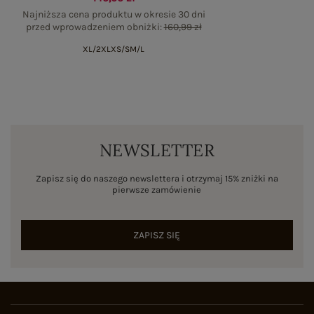
Najniższa cena produktu w okresie 30 dni
przed wprowadzeniem obniżki:
160,99 zł
XL/2XL
XS/S
M/L
NEWSLETTER
Zapisz się do naszego newslettera i otrzymaj 15% zniżki na
pierwsze zamówienie
ZAPISZ SIĘ