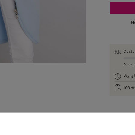
Mo
Dost
Do dar
Wysy
100 d