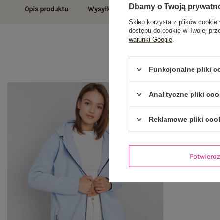
Dbamy o Twoją prywatn
Opis produktu
Wysyłka i dostawa
Zwroty i reklamac
Sklep korzysta z plików cookie 
dostępu do cookie w Twojej prz
warunki Google
.
Funkcjonalne pliki 
Analityczne pliki coo
Reklamowe pliki coo
Potwier