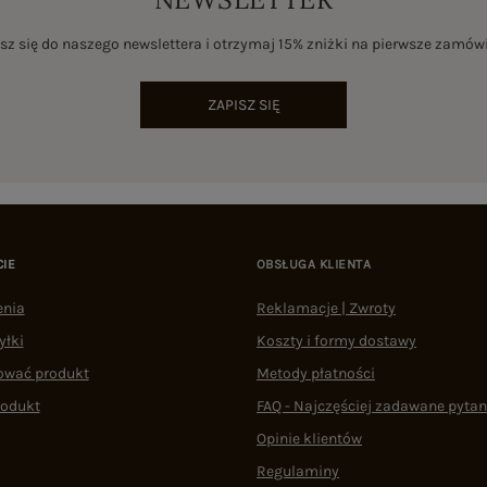
sz się do naszego newslettera i otrzymaj 15% zniżki na pierwsze zamów
ZAPISZ SIĘ
CIE
OBSŁUGA KLIENTA
enia
Reklamacje | Zwroty
yłki
Koszty i formy dostawy
ować produkt
Metody płatności
rodukt
FAQ - Najczęściej zadawane pytan
Opinie klientów
Regulaminy