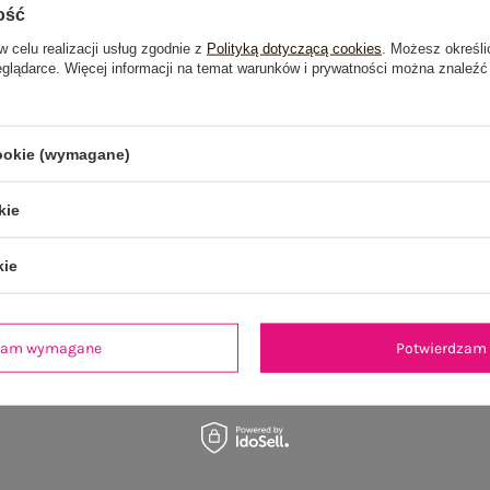
ość
je
Opinie o produkcie
(90)
w celu realizacji usług zgodnie z
Polityką dotyczącą cookies
. Możesz określi
eglądarce. Więcej informacji na temat warunków i prywatności można znaleźć
OSTATNIO OGLĄDANE
cookie (wymagane)
kie
kie
dzam wymagane
Potwierdzam 