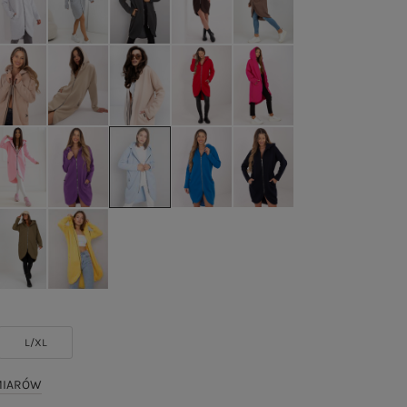
L/XL
MIARÓW