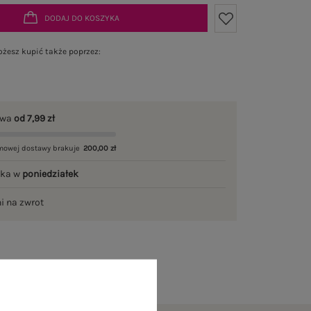
DODAJ DO KOSZYKA
żesz kupić także poprzez:
awa
od 7,99 zł
mowej dostawy brakuje
200,00 zł
łka w
poniedziałek
ni na zwrot