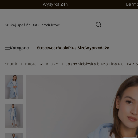
Wysyłka 24h
Darmo
Streetwear
Basic
Plus Size
Wyprzedaże
Kategorie
eButik
BASIC
BLUZY
Jasnoniebieska bluza Tina RUE PARIS