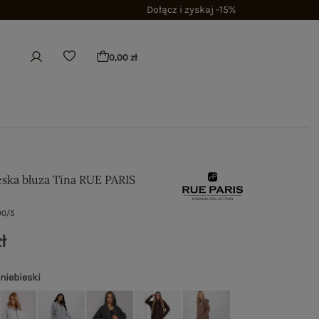
Dołącz i zyskaj -15%
0,00 zł
eska bluza Tina RUE PARIS
90/5
ł
 niebieski