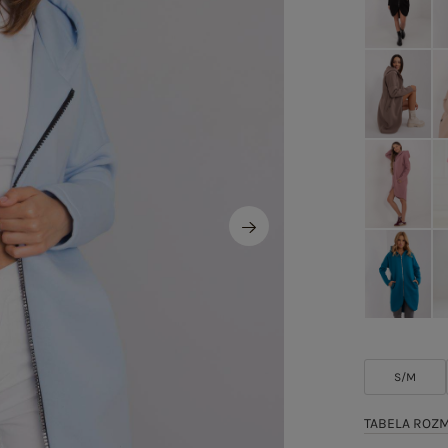
S/M
TABELA ROZ