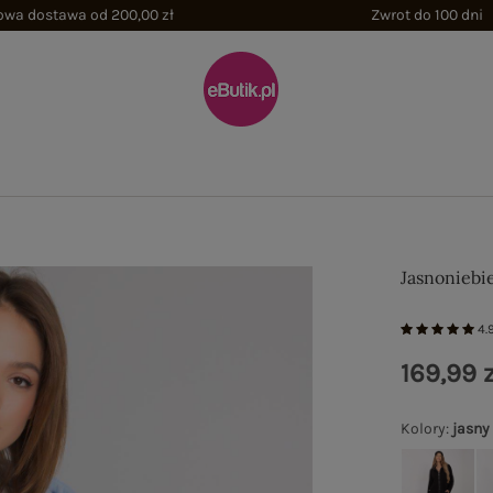
wa dostawa od 200,00 zł
Zwrot do 100 dni
Jasnoniebi
4.
169,99 z
Kolory
:
jasny